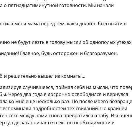
ла о пятнадцатиминутной готовности. Мы начали
осила меня мама перед тем, как я должен был выйти в
 точно не будут лезть в голову мысли об однополых утехах
видание! Главное, будь осторожен и благоразумен.
губ и решительно вышел из комнаты…
ализируя случившееся, поймал себя на мысли, что пове
 бы. Через два года я досрочно освободился и вернулся
ала ко мне еще несколько раз. Но после моего возвращ
 вспоминали подробностей тех свиданий. По крайней
тен секс между нами снова превратился в табу. И я очен
ерту, где заканчивается секс по необходимости и