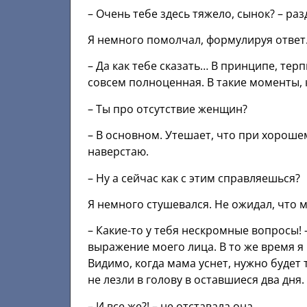
– Очень тебе здесь тяжело, сынок? – ра
Я немного помолчал, формулируя ответ
– Да как тебе сказать… В принципе, тер
совсем полноценная. В такие моменты, 
– Ты про отсутствие женщин?
– В основном. Утешает, что при хорошем
наверстаю.
– Ну а сейчас как с этим справляешься?
Я немного стушевался. Не ожидал, что м
– Какие-то у тебя нескромные вопросы! –
выражение моего лица. В то же время я
Видимо, когда мама уснет, нужно буде
не лезли в голову в оставшиеся два дня.
– И все же?! – не отставала она.