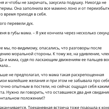
я и чтобы не закричать, закусила подушку. Никогда не
спермы. Она заполнила все мамино лоно и от переизбыт
то время приходя в себя.
ного перевели дух.
еня в губы мама. – Я уже кончила через несколько секун
ее мы, по-видимому, опасались, что разговоры после
дению моральной стороны. К тому же, на удивление, чле
Да и мама, судя по ласкающим движениям ее пальцев во
умала…
ньше не предполагал, что мама такая раскрепощенная
мои малейшие желания и при этом не забывала про себя
точно опытным в постели, но сейчас ощущал себя каким
. Нужно ли говорить, что оставшиеся два дня свидани
онтальном положении!?
заканчивается. Трехдневная встреча тоже подошла к кон