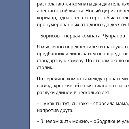
располагаются комнаты для длительных 
арестантской жизни. Новый цирик перес
коридор, одна стена которого была сп
пронумерованных от одного до десяти.
– Борисов – первая комната! Чупранов –
Я мысленно перекрестился и шагнул к 
предбанник и лишь затем непосредств
стандартную камеру. По стенам около о
столик…
По середине комнаты между кроватями с
взгляд, крепкие объятия, влага на глаз
разлуки длиной в несколько лет.
– Ну как ты тут, сынок?! – спросила мам
напротив друга.
– В целом жить можно, – ободряюще улы