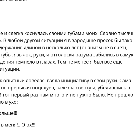
е и слегка коснулась своими губами моих. Словно тысяч
. В любой другой ситуации я в зародыше пресек бы тако
держания длиной в несколько лет (онанизм не в счет),
убы, язычок, руки, и отголоски разума забились в саму
ения темнело в глазах. Тем не менее я был все еще
итуации.
к опытный ловелас, взяла инициативу в свои руки. Сама
 не прерывая поцелуев, залезла сверху и, убедившись в
В тот первый раз нам много и не нужно было. Не прошло
о в ухо:
ольше!!!
 меня!.. О-ох!!!