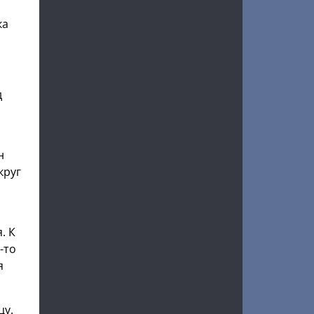
ка
д
н
круг
. К
-то
я
цу.