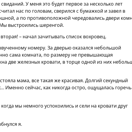
свиданий. У меня это будет первое за несколько лет
читал нас по головам, сверился с бумажкой и завел в
лошной, а по противоположной чередовались двери комн
 Мы выстроились шеренгой.
 вторая! – начал зачитывать список вохровец.
озвученному номеру. За дверью оказался небольшой
енно сама комната, по размеру не превышающая
кна две железных кровати, в торце одной из них небол
тояла мама, все такая же красивая. Долгий секундный
ах… Именно сейчас, как никогда остро, ощущалась горечь
а, когда мы немного успокоились и сели на кровати друг
бнулся я.