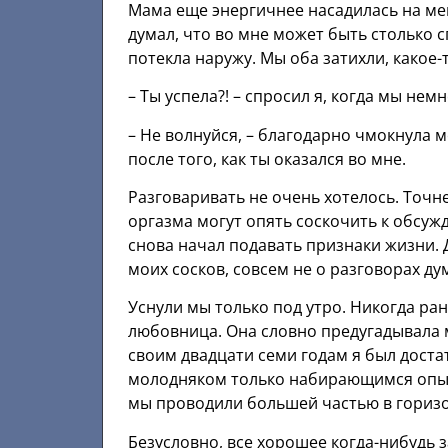
Мама еще энергичнее насадилась на мен
думал, что во мне может быть столько 
потекла наружу. Мы оба затихли, какое-
– Ты успела?! – спросил я, когда мы нем
– Не волнуйся, – благодарно чмокнула м
после того, как ты оказался во мне.
Разговаривать не очень хотелось. Точн
оргазма могут опять соскочить к обсуж
снова начал подавать признаки жизни. 
моих сосков, совсем не о разговорах д
Уснули мы только под утро. Никогда ра
любовница. Она словно предугадывала 
своим двадцати семи годам я был доста
молодняком только набирающимся опыта
мы проводили большей частью в гориз
Безусловно, все хорошее когда-нибудь 