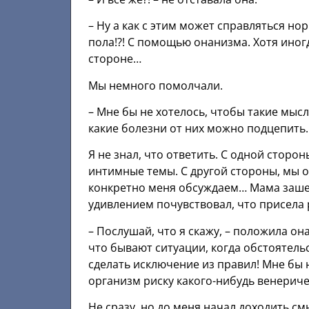
– Ну а как с этим может справляться н
пола!?! С помощью онанизма. Хотя иног
стороне…
Мы немного помолчали.
– Мне бы не хотелось, чтобы такие мысл
какие болезни от них можно подцепить.
Я не знал, что ответить. С одной сторо
интимные темы. С другой стороны, мы об
конкретно меня обсуждаем… Мама зашеве
удивлением почувствовал, что присела 
– Послушай, что я скажу, – положила он
что бывают ситуации, когда обстоятель
сделать исключение из правил! Мне бы 
организм риску какого-нибудь венериче
Не сразу, но до меня начал доходить смы