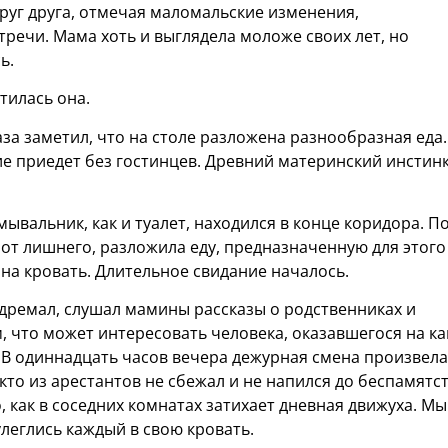
уг друга, отмечая маломальские изменения,
речи. Мама хоть и выглядела моложе своих лет, но
ь.
тилась она.
аза заметил, что на столе разложена разнообразная еда.
ие приедет без гостинцев. Древний материнский инстинк
мывальник, как и туалет, находился в конце коридора. П
 от лишнего, разложила еду, предназначенную для этого
 на кровать. Длительное свидание началось.
 дремал, слушал мамины рассказы о родственниках и
, что может интересовать человека, оказавшегося на ка
 В одиннадцать часов вечера дежурная смена произвела
кто из арестантов не сбежал и не напился до беспамятст
 как в соседних комнатах затихает дневная движуха. Мы
улеглись каждый в свою кровать.