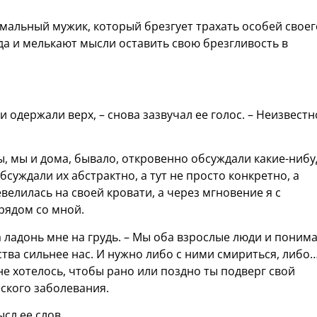
ормальный мужик, который брезгует трахать особей своег
да и мелькают мысли оставить свою брезгливость в
и одержали верх, – снова зазвучал ее голос. – Неизвестн
ны, мы и дома, бывало, откровенно обсуждали какие-нибу
суждали их абстрактно, а тут не просто конкретно, а
лилась на своей кровати, а через мгновение я с
рядом со мной.
а ладонь мне на грудь. – Мы оба взрослые люди и поним
ства сильнее нас. И нужно либо с ними смириться, либо
не хотелось, чтобы рано или поздно ты подверг свой
ского заболевания.
сл ее слов.