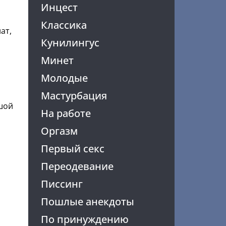
Инцест
Классика
ат,
Кунилингус
Минет
Молодые
Мастурбация
ьшой
На работе
Оргазм
Первый секс
Переодевание
Писсинг
Пошлые анекдоты
По принуждению