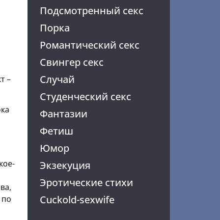
Подсмотренный секс
Порка
Романтический секс
Свингер секс
Случай
т –
Студенческий секс
ока
Фантазии
Фетиш
Юмор
кое-
Экзекуция
Эротические стихи
ва,
Cuckold-sexwife
 по