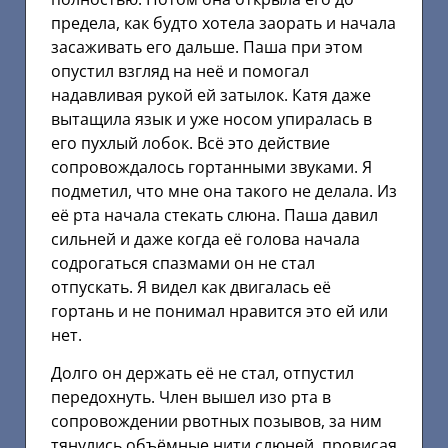
предела, как будто хотела заорать и начала
засаживать его дальше. Паша при этом
опустил взгляд на неё и помогал
надавливая рукой ей затылок. Катя даже
вытащила язык и уже носом упиралась в
его пухлый лобок. Всё это действие
сопровождалось гортанными звуками. Я
подметил, что мне она такого не делала. Из
её рта начала стекать слюна. Паша давил
сильней и даже когда её голова начала
содрогаться спазмами он не стал
отпускать. Я видел как двигалась её
гортань и не понимал нравится это ей или
нет.
Долго он держать её не стал, отпустил
передохнуть. Член вышел изо рта в
сопровождении рвотных позывов, за ним
тянулись объёмные нити слюней, провисая