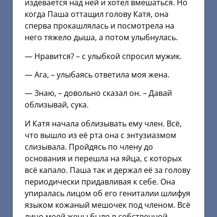
издевается над ней и хотел вмешаться. Но
когда Паша оттащил голову Катя, она
сперва прокашлялась и посмотрела на
него тяжело дыша, а потом улыбнулась.
— Нравится? – с улыбкой спросил мужик.
— Ага, – улыбаясь ответила моя жена.
— Знаю, – довольно сказал он. – Давай
облизывай, сука.
И Катя начала облизывать ему член. Всё,
что вышло из её рта она с энтузиазмом
слизывала. Пройдясь по члену до
основания и перешла на яйца, с которых
всё капало. Паша так и держал её за голову
периодически придавливая к себе. Она
упиралась лицом об его гениталии шлифуя
языком кожаный мешочек под членом. Всё
лицо моей жены было в собственной