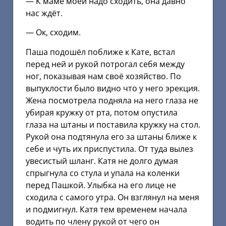
— К маме моей надо сходить, она давно
нас ждёт.
— Ок, сходим.
Паша подошёл поближе к Кате, встал
перед ней и рукой потрогал себя между
ног, показывая нам своё хозяйство. По
выпуклости было видно что у него эрекция.
Жена посмотрела подняла на него глаза не
убирая кружку от рта, потом опустила
глаза на штаны и поставила кружку на стол.
Рукой она подтянула его за штаны ближе к
себе и чуть их приспустила. От туда вылез
увесистый шланг. Катя не долго думая
спрыгнула со стула и упала на коленки
перед Пашкой. Улыбка на его лице не
сходила с самого утра. Он взглянул на меня
и подмигнул. Катя тем временем начала
водить по члену рукой от чего он