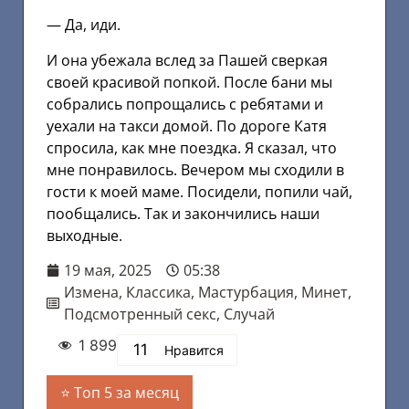
— Да, иди.
И она убежала вслед за Пашей сверкая
своей красивой попкой. После бани мы
собрались попрощались с ребятами и
уехали на такси домой. По дороге Катя
спросила, как мне поездка. Я сказал, что
мне понравилось. Вечером мы сходили в
гости к моей маме. Посидели, попили чай,
пообщались. Так и закончились наши
выходные.
19 мая, 2025
05:38
Измена
,
Классика
,
Мастурбация
,
Минет
,
Подсмотренный секс
,
Случай
1 899
11
Нравится
Топ 5 за месяц