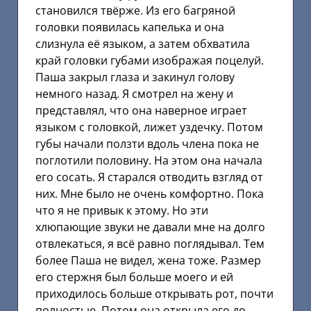
становился твёрже. Из его багряной
головки появилась капелька и она
слизнула её языком, а затем обхватила
край головки губами изображая поцелуй.
Паша закрыл глаза и закинул голову
немного назад. Я смотрел на жену и
представлял, что она наверное играет
языком с головкой, лижет уздечку. Потом
губы начали ползти вдоль члена пока не
поглотили половину. На этом она начала
его сосать. Я старался отводить взгляд от
них. Мне было не очень комфортно. Пока
что я не привык к этому. Но эти
хлюпающие звуки не давали мне на долго
отвлекаться, я всё равно поглядывал. Тем
более Паша не видел, жена тоже. Размер
его стержня был больше моего и ей
приходилось больше открывать рот, почти
полностью. Потом она открыла его до