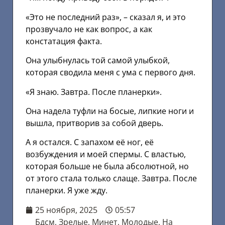
«Это не последний раз», – сказал я, и это
прозвучало не как вопрос, а как
констатация факта.
Она улыбнулась той самой улыбкой,
которая сводила меня с ума с первого дня.
«Я знаю. Завтра. После планерки».
Она надела туфли на босые, липкие ноги и
вышла, притворив за собой дверь.
А я остался. С запахом её ног, её
возбуждения и моей спермы. С властью,
которая больше не была абсолютной, но
от этого стала только слаще. Завтра. После
планерки. Я уже жду.
25 ноября, 2025
05:57
Бдсм
,
Зрелые
,
Минет
,
Молодые
,
На