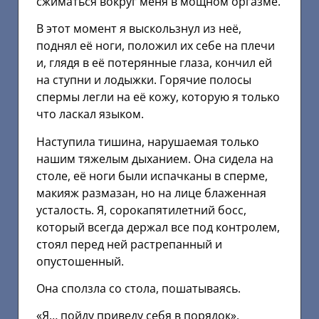
сжиматься вокруг меня в мощном оргазме.
В этот момент я выскользнул из неё,
поднял её ноги, положил их себе на плечи
и, глядя в её потерянные глаза, кончил ей
на ступни и лодыжки. Горячие полосы
спермы легли на её кожу, которую я только
что ласкал языком.
Наступила тишина, нарушаемая только
нашим тяжелым дыханием. Она сидела на
столе, её ноги были испачканы в сперме,
макияж размазан, но на лице блаженная
усталость. Я, сорокапятилетний босс,
который всегда держал все под контролем,
стоял перед ней растрепанный и
опустошенный.
Она сползла со стола, пошатываясь.
«Я… пойду приведу себя в порядок».