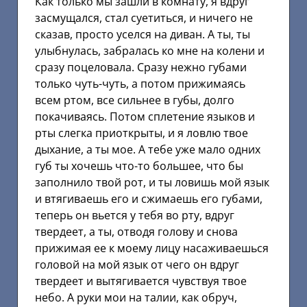
Как только мы зашли в комнату, я вдруг
засмущался, стал суетиться, и ничего не
сказав, просто уселся на диван. А ты, ты
улыбнулась, забралась ко мне на колени и
сразу поцеловала. Сразу нежно губами
только чуть-чуть, а потом прижимаясь
всем ртом, все сильнее в губы, долго
покачиваясь. Потом сплетение языков и
рты слегка приоткрыты, и я ловлю твое
дыхание, а ты мое. А тебе уже мало одних
губ ты хочешь что-то большее, что бы
заполнило твой рот, и ты ловишь мой язык
и втягиваешь его и сжимаешь его губами,
теперь он вьется у тебя во рту, вдруг
твердеет, а ты, отводя голову и снова
прижимая ее к моему лицу насаживаешься
головой на мой язык от чего он вдруг
твердеет и вытягивается чувствуя твое
небо. А руки мои на талии, как обруч,