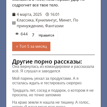
содрогнет все твое тело.
4 марта, 2025
16:01
Классика
,
Кунилингус
,
Минет
,
По
принуждению
,
Фантазии
644
7
Нравится
Топ 5 за месяц
Другие порно рассказы:
Она вернулась из командировки и рассказала
всё. Я слушал и заводился
Мой парень уехал за продуктами. А я
осталась ждать и тестировать сюрприз
Тридцать лет, сосед и подарок, о котором я не
просила, но точно запомню
На краю земли я нашла не тишину. А голос,
который ждал меня всю жизнь