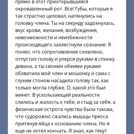
прямо в этот приоткрывшийся
окровавленный рот. Все! Губы, которые я
так страстно целовал, натянулись на
головку члена. Ты на секунду задохнулась,
вкус крови, желания, возбуждения,
невозможности и неизбежности
происходящего захлестнули сознание. Я
понял, что сопротивление сломлено,
отпустил голову и уперся руками в спинку
дивана, а ты своими обеими руками
обхватила мой член и мошонку и сама с
глухим стоном насадила голову так, как
только могла глубже. О, какой это был
минет. В ускользающей реальности
слились и жалость к тебе, и стыд за себя, а
физическая острота чувства была такова,
что судорожно сжались мышцы пресса
притянув яйца к основанию члена. Но я
еще не хотел кончать. Я знал, как текут