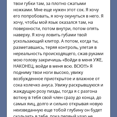
твои губки там, за плотно сжатыми
ножками. Мне еще нужен этот сок. Я хочу
его попробовать, я хочу окунуться в него. Я
хочу, чтобы мой язык оказался там, на
поверхности, потом внутри, потом опять
наверху. Я хочу ловить губами твой
ускользающий клитор. А потом, когда ты,
разметавшись, теряя контроль, улетая в
нереальность происходящего, сжав руками
мою голову закричишь «Войди в меня УЖЕ,
НАКОНЕЦ, войди в меня всю. ВСЮ!!!» Я
подниму твои ноги высоко, увижу
возбужденное приоткрытое и влажное от
сока колечко ануса. Увижу раскрывшуюся и
жаждущую розу пизды, тогда я с разгона
воткну в тебя свой член сразу до конца, до
самых яиц, долго и сильно открывая новую
неизведанную еще тобой глубину он будет
скользить в тебе, пока первый удар не