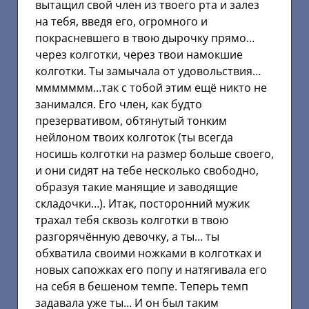
вытащил свой член из твоего рта и залез
на тебя, введя его, огромного и
покрасневшего в твою дырочку прямо…
через колготки, через твои намокшие
колготки. Ты замычала от удовольствия…
ммммммм…так с тобой этим ещё никто не
занимался. Его член, как будто
презервативом, обтянутый тонким
нейлоном твоих колготок (ты всегда
носишь колготки на размер больше своего,
и они сидят на тебе несколько свободно,
образуя такие манящие и заводящие
складочки…). Итак, посторонний мужик
трахал тебя сквозь колготки в твою
разгорячённую девочку, а ты… ты
обхватила своими ножками в колготках и
новых сапожках его попу и натягивала его
на себя в бешеном темпе. Теперь темп
задавала уже ты… И он был таким