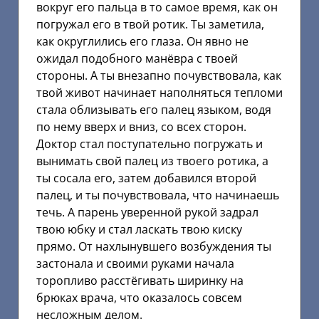
вокруг его пальца в то самое время, как он
погружал его в твой ротик. Ты заметила,
как округлились его глаза. Он явно не
ожидал подобного манёвра с твоей
стороны. А ты внезапно почувствовала, как
твой живот начинает наполняться тепломи
стала облизывать его палец языком, водя
по нему вверх и вниз, со всех сторон.
Доктор стал поступательно погружать и
вынимать свой палец из твоего ротика, а
ты сосала его, затем добавился второй
палец, и ты почувствовала, что начинаешь
течь. А парень уверенной рукой задрал
твою юбку и стал ласкать твою киску
прямо. От нахлынувшего возбуждения ты
застонала и своими руками начала
торопливо расстёгивать ширинку на
брюках врача, что оказалось совсем
несложным делом.