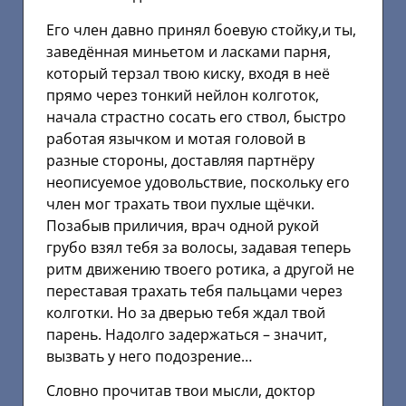
Его член давно принял боевую стойку,и ты,
заведённая миньетом и ласками парня,
который терзал твою киску, входя в неё
прямо через тонкий нейлон колготок,
начала страстно сосать его ствол, быстро
работая язычком и мотая головой в
разные стороны, доставляя партнёру
неописуемое удовольствие, поскольку его
член мог трахать твои пухлые щёчки.
Позабыв приличия, врач одной рукой
грубо взял тебя за волосы, задавая теперь
ритм движению твоего ротика, а другой не
переставая трахать тебя пальцами через
колготки. Но за дверью тебя ждал твой
парень. Надолго задержаться – значит,
вызвать у него подозрение…
Словно прочитав твои мысли, доктор