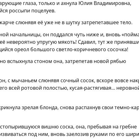
арующие глаза, только и ахнула Юлия Владимировна,
йся россыпи поцелуев.
арче слюнявя её уже не в шутку затрепетавшее тело.
ной начальницы, он поддался чуть ниже и, вновь «пойм
её невероятно упругую мякоть! Сдавил, тут же принявш
ийся ореол большого светло-коричневого сосочка!
льно вспыхнула стоном она, затрепетав новой рябью
 он, с мычаньем слюнявя сочный сосок, вскоре вовсе на
 его всей ротовой полостью, кусая-растягивая… неровно
крикнула зрелая блонда, снова распахнув свои темно-ка
встопырившуюся вишню соска, она, пребывая на гребне
извиваться под ним, вновь заелозив руками по его шир