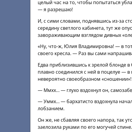
целый час на то, чтобы попытаться убла
— я разрешаю!
И, с сими словами, поднявшись из-за с
середину светлого кабинета, тут же опу
завораживающим взглядом дивных «оле
«Ну, что-ж, Юлия Владимировна! — в тот
своего кресла. — Раз вы сами напрашива
Едва приблизившись к зрелой блонде в 
плавно соединился с ней в поцелуе — в п
невероятно своеобразном «сношении»!
— Ммхх… — глухо вздохнул он, самозабв
— Уммх… — бархатисто вздохнула нача
лобзанием.
Он же, не сбавляя своего напора, так ут
заелозила руками по его могучей спине