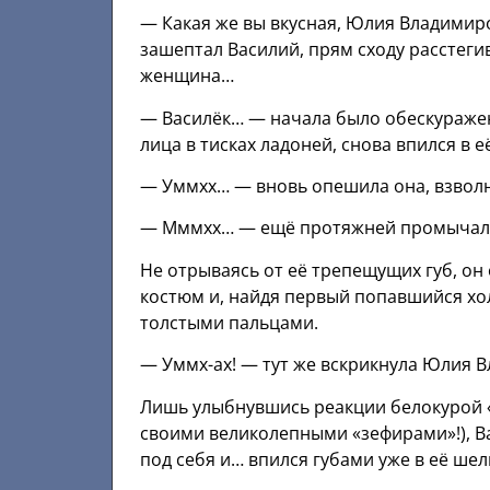
— Какая же вы вкусная, Юлия Владимиро
зашептал Василий, прям сходу расстеги
женщина…
— Василёк… — начала было обескураженн
лица в тисках ладоней, снова впился в 
— Уммхх… — вновь опешила она, взволн
— Мммхх… — ещё протяжней промычал он
Не отрываясь от её трепещущих губ, он 
костюм и, найдя первый попавшийся хол
толстыми пальцами.
— Уммх-ах! — тут же вскрикнула Юлия В
Лишь улыбнувшись реакции белокурой «
своими великолепными «зефирами»!), 
под себя и… впился губами уже в её ше