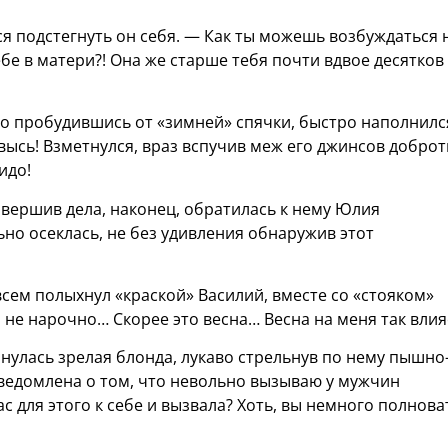
я подстегнуть он себя. — Как ты можешь возбуждаться 
бе в матери?! Она же старше тебя почти вдвое десятков 
удто пробудившись от «зимней» спячки, быстро наполнилс
ввысь! Взметнулся, враз вспучив меж его джинсов добро
идо!
завершив дела, наконец, обратилась к нему Юлия
ьно осеклась, не без удивления обнаружив этот
ем полыхнул «краской» Василий, вместе со «стояком»
 не нарочно… Скорее это весна… Весна на меня так вли
нулась зрелая блонда, лукаво стрельнув по нему пышно
ведомлена о том, что невольно вызываю у мужчин
ас для этого к себе и вызвала? Хоть, вы немного полнов