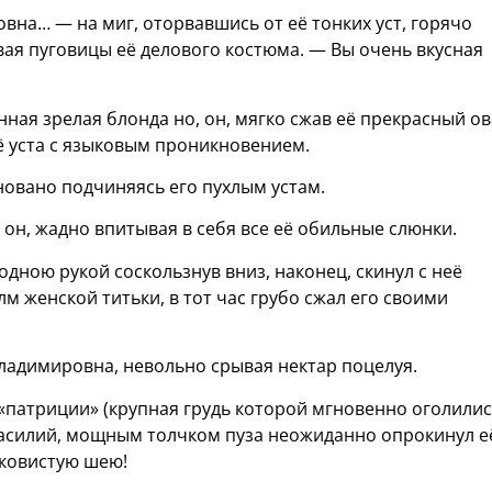
вна… — на миг, оторвавшись от её тонких уст, горячо
вая пуговицы её делового костюма. — Вы очень вкусная
ая зрелая блонда но, он, мягко сжав её прекрасный ов
её уста с языковым проникновением.
овано подчиняясь его пухлым устам.
, жадно впитывая в себя все её обильные слюнки.
одною рукой соскользнув вниз, наконец, скинул с неё
м женской титьки, в тот час грубо сжал его своими
ладимировна, невольно срывая нектар поцелуя.
патриции» (крупная грудь которой мгновенно оголили
Василий, мощным толчком пуза неожиданно опрокинул е
лковистую шею!