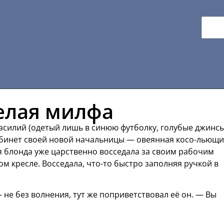
елая милфа
асилий (одетый лишь в синюю футболку, голубые джинсы
кабинет своей новой начальницы — овеянная косо-льющ
я блонда уже царственно восседала за своим рабочим
м кресле. Восседала, что-то быстро заполняя ручкой в
не без волнения, тут же поприветствовал её он. — Вы