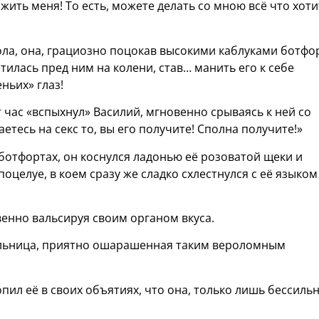
жить меня! То есть, можете делать со мною всё что хоти
тола, она, грациозно поцокав высокими каблуками ботфо
стилась пред ним на колени, став… манить его к себе
ньих» глаз!
 час «вспыхнул» Василий, мгновенно срываясь к ней со
етесь на секс то, вы его получите! Сполна получите!»
ботфортах, он коснулся ладонью её розоватой щеки и
оцелуе, в коем сразу же сладко схлестнулся с её языком
енно вальсируя своим органом вкуса.
льница, приятно ошарашенная таким вероломным
опил её в своих объятиях, что она, только лишь бессиль
.