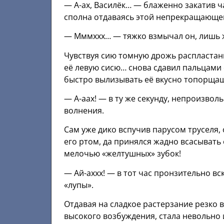
— А-ах, Василёк… — блаженно закатив ч
сполна отдаваясь этой непрекращающе
— Мммххх… — тяжко взмычал он, лишь ж
Чувствуя сию томную дрожь распластан
её левую сисю… снова сдавил пальцами 
быстро вылизывать её вкусно топорщащ
— А-аах! — в ту же секунду, непроизво
волнения.
Сам уже дико вспучив парусом труселя,
его ртом, да принялся жадно всасывать
мелочью «желтушных» зубок!
— Ай-аххх! — в тот час пронзительно вс
«лупы».
Отдавая на сладкое растерзание резко 
высокого возбуждения, стала невольно 