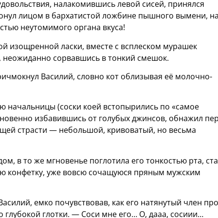
 удовольствия, налакомившись левой сисей, принялся
тонул лицом в бархатистой ложбине пышного вымени, н
стью неутомимого органа вкуса!
й изощренной ласки, вместе с всплеском мурашек
, неожиданно сорвавшись в тонкий смешок.
чмокнул Василий, словно кот облизывая её молочно-
ю начальницы (соски коей встопырились по «самое
 мгновенно избавившись от голубых джинсов, обнажил пе
щей страсти — небольшой, кривоватый, но весьма
ом, в то же мгновенье поглотила его тонкостью рта, ст
ную конфетку, уже вовсю сочащуюся пряным мужским
Василий, емко почувствовав, как его натянутый член пр
 глубокой глотки. — Соси мне его… О, дааа, сосиии…