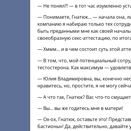
— Не понял?! — в тот час изумленно уста
— Понимаете, Гнатюк… — начала она, л
компанию я набираю только тех сотрудн
быть преданными мне как своей началь
своеобразную секс-аттестацию, по ито
— Хммм… и в чем состоит суть этой атт
— В том, что, мой потенциальный сотр
тестостерона. Как максимум — удовлет
— Юлия Владимировна, вы, конечно нео
нравитесь, но, простите, я не могу сейч
— А что так, Гнатюк? Вас что-то смущает
— Вы… вы же годитесь мне в матери!
— Ох-ох, Гнатюк, оставьте это! Представ
бастионы»! Да, действительно, давайте