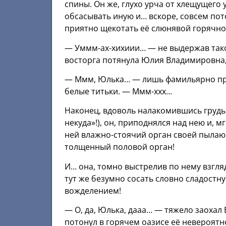
спины. Он же, глухо урча от хлещущего
обсасывать иную и… вскоре, совсем по
приятно щекотать её слюнявой горячно
— Уммм-ах-хихиии… — не выдержав тако
восторга потянула Юлия Владимировна
— Ммм, Юлька… — лишь фамильярно при
белые титьки. — Ммм-ххх…
Наконец, вдоволь налакомившись грудь
некуда»!), он, приподнялся над нею и,
ней влажно-стоячий орган своей пылаю
толщенный половой орган!
И… она, томно выстрелив по нему взгляд
тут же безумно сосать словно сладост
вожделением!
— О, да, Юлька, дааа… — тяжело заохал 
потонул в горячем оазисе её невероятно