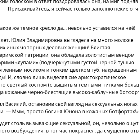
ким голоском в ответ поздоровалась она, на миг подняв
 — Присаживайтесь, я сейчас только заполню некие от
такое же темное кресло да… невольно уставился на неё!
т лет, Юлия Владимировна выглядела на много моложе
огих иных чопорных деловых женщин! Блистая
еримской патриции, она обладала золотистым венцом
арими «лупами» (подчеркнутыми густой черной тушью
ругленным носиком и тонким цветком губ, накрашенным
ы! И, словно лишь выделяя сие аристократическое
льно-светлый костюм (с вышитым темными нитками бол
, да кожаные черно-блестящие высоко-каблучные ботфор
л Василий, остановив свой взгляд на сексуальных ногах
ви. — Ммм, просто богиня Юнона в кожаных ботфортах!»
будет столь вызывающие сексуальной, он, невольно ощу
ого возбуждения, в тот час покраснел, да смущенно отв