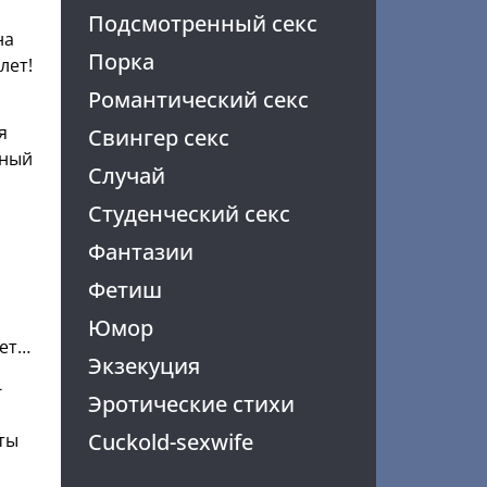
Подсмотренный секс
на
Порка
лет!
Романтический секс
я
Свингер секс
тный
Случай
Студенческий секс
Фантазии
Фетиш
Юмор
яет…
Экзекуция
-
Эротические стихи
Cuckold-sexwife
аты