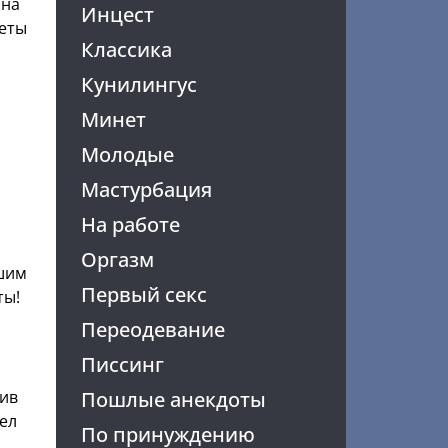
 на
Инцест
четы
Классика
Кунилингус
Минет
Молодые
Мастурбация
На работе
Оргазм
ьшим
Первый секс
ты!
Переодевание
Писсинг
Пошлые анекдоты
тив
ел
По принуждению