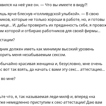
вился на неё уже он. — Что вы имеете в виду?!
ишь ярче блеснув «голливудской улыбкой». — В свою
иков, которые не только хороши в работе, но, и готовы
нице… И, дабы проверить их преданность себе, я прово
гам которой и отбираю работников для своей фирмы…
естации?
удник должен иметь как минимум высокий уровень
ворить меня незабываемым сексом.
бычайно красивая женщина и, безусловно, мне очень
ас вот так взять, да начать с вами эту секс… аттестацию…
 во мне?
ьте что, я, так называемая леди-милф и, вперед «на
 уже немедленно приступим к секс-аттестации! Даю вам