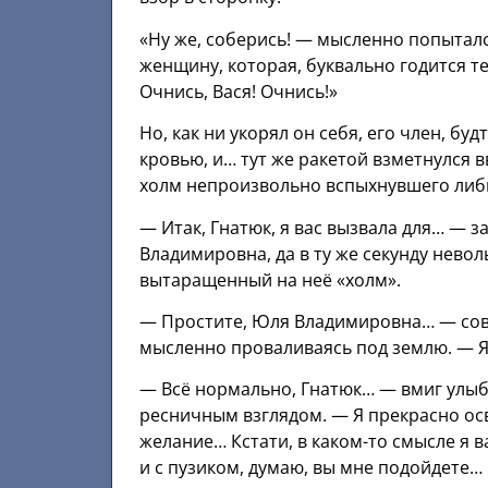
«Ну же, соберись! — мысленно попыталс
женщину, которая, буквально годится те
Очнись, Вася! Очнись!»
Но, как ни укорял он себя, его член, б
кровью, и… тут же ракетой взметнулся 
холм непроизвольно вспыхнувшего либ
— Итак, Гнатюк, я вас вызвала для… — 
Владимировна, да в ту же секунду невол
вытаращенный на неё «холм».
— Простите, Юля Владимировна… — совс
мысленно проваливаясь под землю. — Я
— Всё нормально, Гнатюк… — вмиг улыб
ресничным взглядом. — Я прекрасно ос
желание… Кстати, в каком-то смысле я в
и с пузиком, думаю, вы мне подойдете…