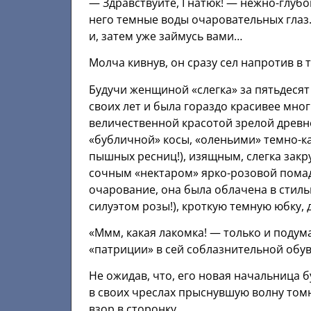
— Здравствуйте, Гнатюк! — нежно-глубо
него темные воды очаровательных глаз.
и, затем уже займусь вами…
Молча кивнув, он сразу сел напротив в 
Будучи женщиной «слегка» за пятьдеся
своих лет и была гораздо красивее мн
величественной красотой зрелой древн
«бубличной» косы, «оленьими» темно-к
пышных ресниц!), изящным, слегка зак
сочным «нектаром» ярко-розовой помад
очарование, она была облачена в сти
силуэтом розы!), кроткую темную юбку
«Ммм, какая лакомка! — только и подума
«патриции» в сей соблазнительной обу
Не ожидав, что, его новая начальница 
в своих чреслах прыснувшую волну томн
взор в сторонку.