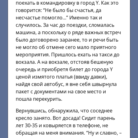
поехать в командировку в город Y. Как это
говорится: “Не было бы счастья, да
несчастье помогло…” Именно так и
случилось. За час до поездки, сломалась
машина, а поскольку о ряде важных встреч
было договорено заранее, то и речи быть
не могло об отмене сего мало приятного
мероприятия. Пришлось ехать на такси до
вокзала. А на вокзале, отстояв бешеную
очередь и приобретя билет до города Y
ценой измятого платья (ввиду давки),
найдя свой автобус, я вне себя швырнула
пакет с документами на свое место и
пошла перекурить.
Вернувшись, обнаружила, что соседнее
кресло занято. Вот досада! Сидит парень
лет 30-35 и ковыряется в телефоне, не
обращая на меня внимания. “Ну и славно, –