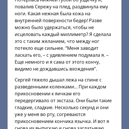
повалив Сережу на плед, раздвинула ему
ноги. Какая нежная была кожа на
внутренней поверхности бедер! Разве
можно было удержаться, чтобы не
исцеловать каждый миллиметр? Я сделала
это с таким желанием, что между ног
потекло еще сильнее. “Меня заводит
ласкать его, – с удивлением подумала я. –
Еще немного и я сама от этого кончу,
видимо не дождавшись вхождения”.
Сергей тяжело дышал лежа на спине с
разведенными коленками… При каждом
прикосновении к яичкам его
передергивало от экстаза. Они были такие
гладкие, сладкие. Несколько секунд и они
уже у меня во рту, согреваются
прикосновением кончика язычка. И вот я
снова их выпускаю и снова заглатываю,