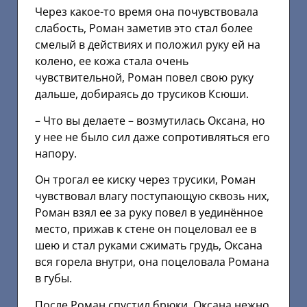
Через какое-то время она почувствовала
слабость, Роман заметив это стал более
смелый в действиях и положил руку ей на
колено, ее кожа стала очень
чувствительной, Роман повел свою руку
дальше, добираясь до трусиков Ксюши.
– Что вы делаете – возмутилась Оксана, но
у нее не было сил даже сопротивляться его
напору.
Он трогал ее киску через трусики, Роман
чувствовал влагу поступающую сквозь них,
Роман взял ее за руку повел в уединённое
место, прижав к стене он поцеловал ее в
шею и стал руками сжимать грудь, Оксана
вся горела внутри, она поцеловала Романа
в губы.
После Роман спустил брюки, Оксана нежно