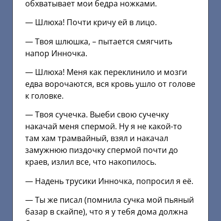
обхватывает мои бедра ножками.
— Шлюха! Почти кричу ей в лицо.
— Твоя шлюшка, – пытается смягчить
напор Инночка.
— Шлюха! Меня как переклинило и мозги
едва ворочаются, вся кровь ушло от голове
к головке.
— Твоя сучечка. Выеби свою сучечку
накачай меня спермой. Ну я не какой-то
там хам трамвайный, взял и накачал
замужнюю пиздочку спермой почти до
краев, излил все, что накопилось.
— Надень трусики Инночка, попросил я её.
— Ты же писал (помнила сучка мой пьяный
базар в скайпе), что я у тебя дома должна