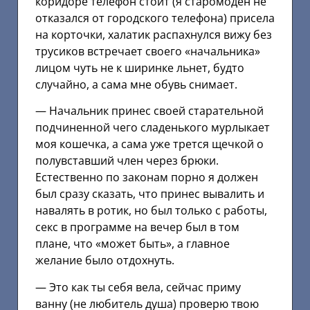
коридоре телефон стоит (я старомоден не
отказался от городского телефона) присела
на корточки, халатик распахнулся вижу без
трусиков встречает своего «начальника»
лицом чуть не к ширинке льнет, будто
случайно, а сама мне обувь снимает.
— Начальник принес своей старательной
подчиненной чего сладенького мурлыкает
моя кошечка, а сама уже трется щечкой о
полувставший член через брюки.
Естественно по законам порно я должен
был сразу сказать, что принес вывалить и
навалять в ротик, но был только с работы,
секс в программе на вечер был в том
плане, что «может быть», а главное
желание было отдохнуть.
— Это как ты себя вела, сейчас приму
ванну (не любитель душа) проверю твою