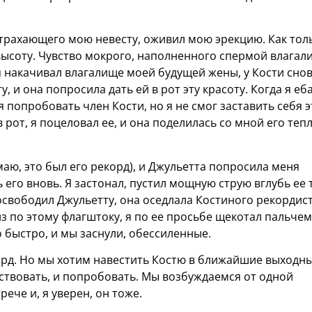
 трахающего мою невесту, оживил мою эрекцию. Как тол
 высоту. Чувство мокрого, наполненного спермой влагал
 накачивал влагалище моей будущей жены, у Кости сно
, и она попросила дать ей в рот эту красоту. Когда я еб
 попробовать член Кости, но я не смог заставить себя э
в рот, я поцеловал ее, и она поделилась со мной его теп
маю, это был его рекорд), и Джульетта попросила меня
его вновь. Я застонал, пустил мощную струю вглубь ее 
 освободил Джульетту, она оседлала Костиного рекордист
з по этому флагштоку, я по ее просьбе щекотал пальчем
 быстро, и мы заснули, обессиленные.
орд. Hо мы хотим навестить Костю в ближайшие выходны
тствовать, и попробовать. Мы возбуждаемся от одной
ече и, я уверен, он тоже.