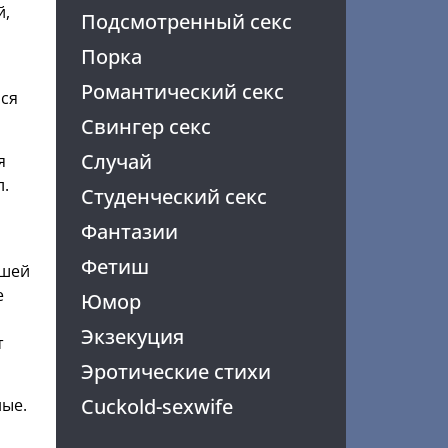
й,
Подсмотренный секс
Порка
Романтический секс
лся
Свингер секс
Случай
я
л.
Студенческий секс
Фантазии
Фетиш
дшей
е
Юмор
Экзекуция
т
Эротические стихи
Cuckold-sexwife
ные.