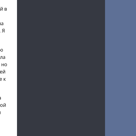
й в
на
 Я
ою
ала
 но
 ей
е к
а
мой
м