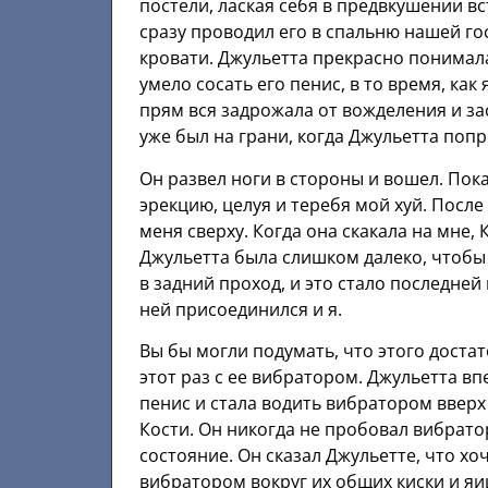
постели, лаская себя в предвкушении вс
сразу проводил его в спальню нашей го
кровати. Джульетта прекрасно понимала,
умело сосать его пенис, в то время, как
прям вся задрожала от вожделения и зас
уже был на грани, когда Джульетта попр
Он развел ноги в стороны и вошел. Пок
эрекцию, целуя и теребя мой хуй. После
меня сверху. Когда она скакала на мне, 
Джульетта была слишком далеко, чтобы 
в задний проход, и это стало последней
ней присоединился и я.
Вы бы могли подумать, что этого достат
этот раз с ее вибратором. Джульетта в
пенис и стала водить вибратором вверх
Кости. Он никогда не пробовал вибрато
состояние. Он сказал Джульетте, что хо
вибратором вокруг их общих киски и яи