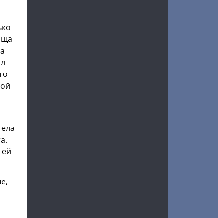
ько
ища
ва
ал
то
лой
тела
а.
 ей
е,