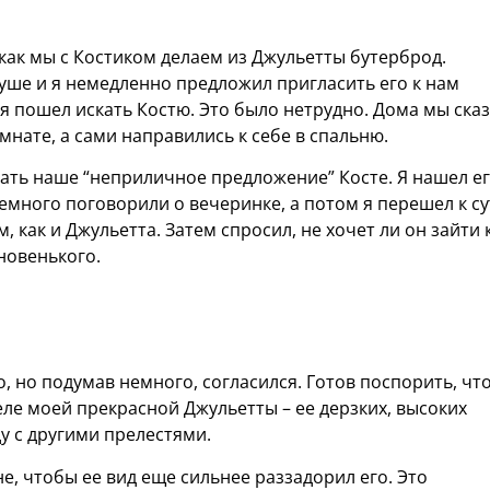
 как мы с Костиком делаем из Джульетты бутерброд.
уше и я немедленно предложил пригласить его к нам
 я пошел искать Костю. Это было нетрудно. Дома мы ска
мнате, а сами направились к себе в спальню.
лать наше “неприличное предложение” Косте. Я нашел ег
емного поговорили о вечеринке, а потом я перешел к су
м, как и Джульетта. Затем спросил, не хочет ли он зайти 
новенького.
 но подумав немного, согласился. Готов поспорить, чт
е моей прекрасной Джульетты – ее дерзких, высоких
у с другими прелестями.
е, чтобы ее вид еще сильнее раззадорил его. Это