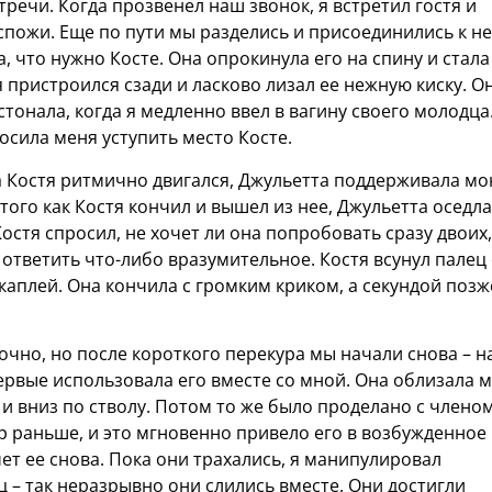
тречи. Когда прозвенел наш звонок, я встретил гостя и
спожи. Еще по пути мы разделись и присоединились к не
 что нужно Косте. Она опрокинула его на спину и стала
 я пристроился сзади и ласково лизал ее нежную киску. О
тонала, когда я медленно ввел в вагину своего молодца.
осила меня уступить место Косте.
а Костя ритмично двигался, Джульетта поддерживала м
 того как Костя кончил и вышел из нее, Джульетта оседл
Костя спросил, не хочет ли она попробовать сразу двоих,
ответить что-либо вразумительное. Костя всунул палец
 каплей. Она кончила с громким криком, а секундой позж
очно, но после короткого перекура мы начали снова – н
первые использовала его вместе со мной. Она облизала 
 и вниз по стволу. Потом то же было проделано с члено
р раньше, и это мгновенно привело его в возбужденное
чет ее снова. Пока они трахались, я манипулировал
ц – так неразрывно они слились вместе. Они достигли