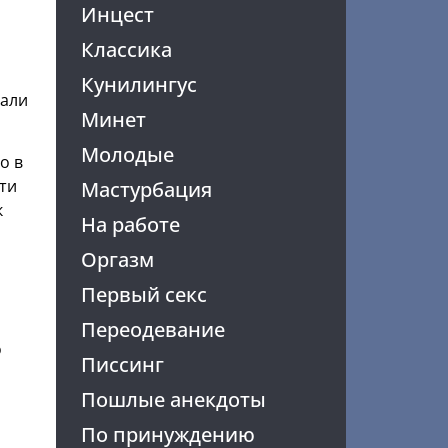
Инцест
Классика
Кунилингус
зали
Минет
Молодые
о в
ти
Мастурбация
к
На работе
Оргазм
Первый секс
Переодевание
о
Писсинг
Пошлые анекдоты
По принуждению