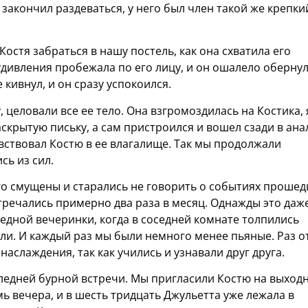
закончил раздеваться, у него был член такой же крепки
Костя забраться в нашу постель, как она схватила его
 удивления пробежала по его лицу, и он ошалело оберну
 кивнул, и он сразу успокоился.
 целовали все ее тело. Она взгромоздилась на Костика, 
скрытую письку, а сам пристроился и вошел сзади в ана
увствовал Костю в ее влагалище. Так мы продолжали
сь из сил.
о смущены и старались не говорить о событиях проше
стречались примерно два раза в месяц. Однажды это даж
дной вечеринки, когда в соседней комнате толпились
и. И каждый раз мы были немного менее пьяные. Раз о
аслаждения, так как учились и узнавали друг друга.
ледней бурной встречи. Мы пригласили Костю на выход
ь вечера, и в шесть тридцать Джульетта уже лежала в