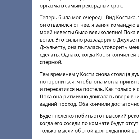
оргазма в самый рекордный срок.
Теперь была моя очередь. Вид Костика,
он отвалился от нее, я занял командую
моей невесты было великолепно! Пока я
встал. Это сильно раззадорило Джульетту
Джульетту, она пыталась уговорить меня
сделать. Однако, когда Костя кончил ей 
спермой.
Тем временем у Кости снова стоял (я ду
поторопиться, чтобы она могла принять 
и перекатился на постель. Как только я
Пока она ритмично двигалась ввеpх-вни
задний проход. Оба кончили достаточно
Будет нелегко побить этот высокий рек
когда его соседи по комнате будут отсу
только мысли об этой долгожданной встр