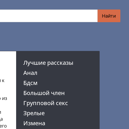
Найти
Лучшие рассказы
Анал
 к
Бдсм
Большой член
 из
Групповой секс
л
Зрелые
да
Измена
его