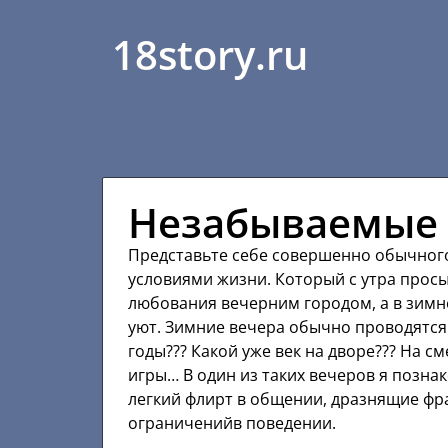
18story.ru
Незабываемые 
Представьте себе совершенно обычног
условиями жизни. Который с утра просы
любования вечерним городом, а в зимн
уют. Зимние вечера обычно проводятся 
годы??? Какой уже век на дворе??? На 
игры… В один из таких вечеров я позн
легкий флирт в общении, дразнящие фра
ограниченийв поведении.