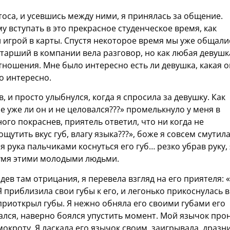
оса, и усевшись между ними, я принялась за общение.
му вступать в это прекрасное студенческое время, как
и игрой в карты. Спустя некоторое время мы уже общали
 старший в компании вела разговор, но как любая девушк
ношения. Мне было интересно есть ли девушка, какая о
то интересно.
, и просто улыбнулся, когда я спросила за девушку. Как
 уже ли он и не целовался???» промелькнуло у меня в
ного покраснев, приятель ответил, что ни когда не
ощутить вкус губ, влагу языка???», боже я совсем смутил
 рука пальчиками коснуться его губ… резко убрав руку, 
вумя этими молодыми людьми.
дев там отрицания, я перевела взгляд на его приятеля: 
Я приблизила свои губы к его, и легонько прикоснулась в
 приоткрыл губы. Я нежно обняла его своими губами его
ался, наверно боялся упустить момент. Мой язычок про
 мокроту. Я ласкала его язычок своим, заигрывала, дразн