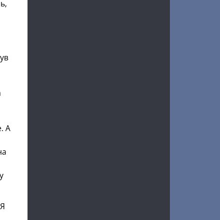
ь,
нув
а
. А
на
у
 Я