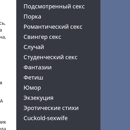
Подсмотренный секс
Порка
сь,
Романтический секс
а
Свингер секс
на,
Случай
Студенческий секс
Фантазии
а
Фетиш
я
Юмор
Экзекуция
«А
Эротические стихи
Cuckold-sexwife
ник
ила,