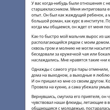
У вас когда-нибудь были отношения с 
старшеклассником. Меня интриговала е
опыт. Он был как жаждущий ребенок, а 
большой роман, как курс в институте. 
когда мы общаемся, он ждет от меня по
Как-то быстро мой мaльчик вырос из шкo
располагающийся рядом с моим домом…
сквозь гром и молнию не могли насытит
беседовали за кружечкой чая или бокал
наслаждались. Мне нравятся такие «ни
Однажды с самого утра пары отменили, 
дома на выходном, а выходные я люблю 
И он пришел ко мне со своим другом. Ко
Провела на кухню, а сама убежала умыв
Вернувшись, смутила его приятеля, он 
чувствовал наши флюиды, летающие в в
общающаяся с молодежью, постаралась 