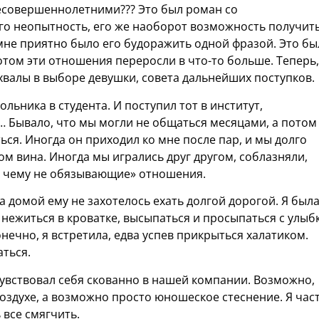
несовершеннолетними??? Это был роман со
го неопытность, его же наоборот возможность получит
мне приятно было его будоражить одной фразой. Это бы
Потом эти отношения переросли в что-то больше. Теперь,
хвалы в выборе девушки, совета дальнейших поступков.
льника в студента. И поступил тот в институт,
 Бывало, что мы могли не общаться месяцами, а потом
ься. Иногда он приходил ко мне после пар, и мы долго
ом вина. Иногда мы игрались друг другом, соблазняли,
 к чему не обязывающие» отношения.
а домой ему не захотелось ехать долгой дорогой. Я был
нежиться в кроватке, высыпаться и просыпаться с улыб
нечно, я встретила, едва успев прикрыться халатиком.
аться.
чувствовал себя скованно в нашей компании. Возможно,
оздухе, а возможно просто юношеское стеснение. Я час
все смягчить.