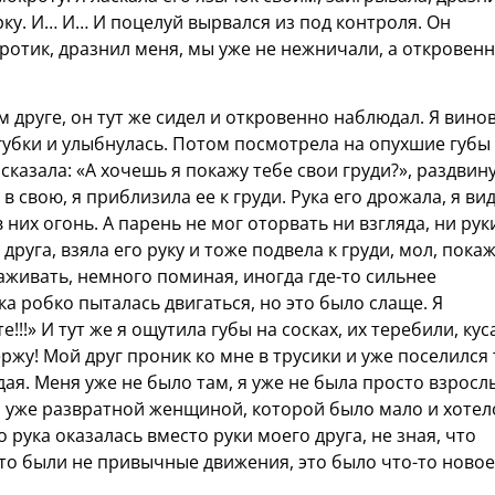
рку. И… И… И поцелуй вырвался из под контроля. Он
 ротик, дразнил меня, мы уже не нежничали, а откровен
друге, он тут же сидел и откровенно наблюдал. Я вино
 губки и улыбнулась. Потом посмотрела на опухшие губы
 сказала: «А хочешь я покажу тебе свои груди?», раздвин
 в свою, я приблизила ее к груди. Рука его дрожала, я ви
в них огонь. А парень не мог оторвать ни взгляда, ни рук
друга, взяла его руку и тоже подвела к груди, мол, покаж
лаживать, немного поминая, иногда где-то сильнее
а робко пыталась двигаться, но это было слаще. Я
!!!» И тут же я ощутила губы на сосках, их теребили, кус
ржу! Мой друг проник ко мне в трусики и уже поселился
дая. Меня уже не было там, я уже не была просто взрос
 уже развратной женщиной, которой было мало и хотел
 рука оказалась вместо руки моего друга, не зная, что
Это были не привычные движения, это было что-то новое