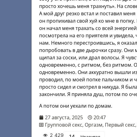
просто хочешь меня трахнуть». На слов
А мой друг резко встал и поставил меня
он пропихивал свой хуй ко мне в попку.
он начал меня трахать со всей энергией,
посмотрела на его приятеля и увидела, 
нам. Немного перестроившись, я оказала
попробовать в две дырочки сразу. Они м
щипал за соски, или драл волосы. Я чувс
одновременно, с ритмом, без ритмом. 
одновременно. Они аккуратно вышли из 
проводил, по моей попке пальчиком и чу
просто сидел и смотрел в никуда. Я бы
закончили. Я приняла душ, потом по оч
А потом они уехали по домам.
27 августа, 2025
20:47
Групповой секс
,
Оргазм
,
Первый секс
2 429
14
Нравится