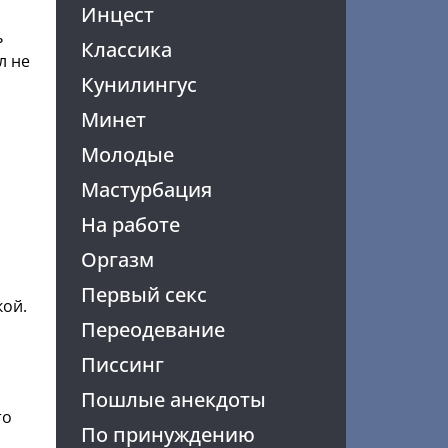
Инцест
ь
Классика
л не
Кунилингус
Минет
Молодые
Мастурбация
На работе
Оргазм
а
Первый секс
кой.
Переодевание
Писсинг
Пошлые анекдоты
то
По принуждению