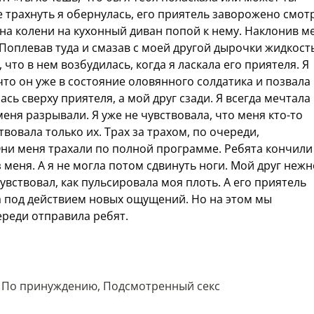
е трахнуть я обернулась, его приятель заворожено смот
 на колени на кухонный диван попой к нему. Наклонив м
 Поплевав туда и смазав с моей другой дырочки жидкост
 что в нем возбудилась, когда я ласкала его приятеля. Я
что он уже в состояние оловянного солдатика и позвала 
сь сверху приятеля, а мой друг сзади. Я всегда мечтала
еня разрывали. Я уже не чувствовала, что меня кто-то
твовала только их. Трах за трахом, по очереди,
Они меня трахали по полной программе. Ребята кончили
меня. А я не могла потом сдвинуть ноги. Мой друг нежн
вствовал, как пульсировала моя плоть. А его приятель
ла под действием новых ощущений. Но на этом мы
ереди отправила ребят.
,
По принуждению
,
Подсмотренный секс