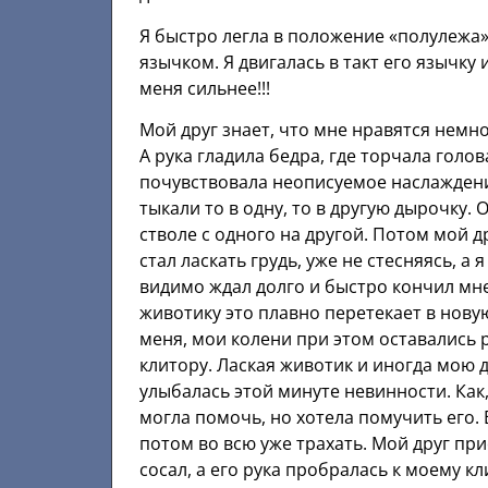
Я быстро легла в положение «полулежа»
язычком. Я двигалась в такт его язычку 
меня сильнее!!!
Мой друг знает, что мне нравятся немно
А рука гладила бедра, где торчала голов
почувствовала неописуемое наслаждени
тыкали то в одну, то в другую дырочку. 
стволе с одного на другой. Потом мой др
стал ласкать грудь, уже не стесняясь, а
видимо ждал долго и быстро кончил мне
животику это плавно перетекает в новую
меня, мои колени при этом оставались 
клитору. Лаская животик и иногда мою 
улыбалась этой минуте невинности. Как,
могла помочь, но хотела помучить его. 
потом во всю уже трахать. Мой друг при
сосал, а его рука пробралась к моему к