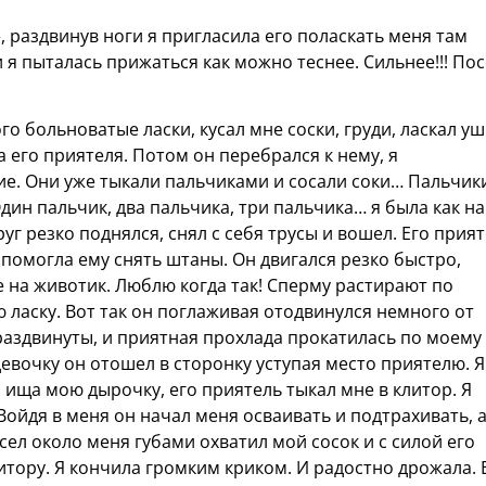
, раздвинув ноги я пригласила его поласкать меня там
и я пыталась прижаться как можно теснее. Сильнее!!! По
го больноватые ласки, кусал мне соски, груди, ласкал уш
а его приятеля. Потом он перебрался к нему, я
е. Они уже тыкали пальчиками и сосали соки… Пальчик
Один пальчик, два пальчика, три пальчика… я была как на
уг резко поднялся, снял с себя трусы и вошел. Его прия
 я помогла ему снять штаны. Он двигался резко быстро,
 на животик. Люблю когда так! Сперму растирают по
 ласку. Вот так он поглаживая отодвинулся немного от
раздвинуты, и приятная прохлада прокатилась по моему
девочку он отошел в сторонку уступая место приятелю. Я
 ища мою дырочку, его приятель тыкал мне в клитор. Я
Войдя в меня он начал меня осваивать и подтрахивать, 
сел около меня губами охватил мой сосок и с силой его
литору. Я кончила громким криком. И радостно дрожала. 