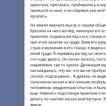
щекотала, пряталась, пробиралась в но
прижался ко мне, и исследовал уже мой
кусались.
На землю вернула мысль о нашем общем 
бросила на него взгляд, чмокнула его в
приятеля, подняла взгляд к его глазам и
при этом халатик на груди. Взяв его руку
страх и волнение в его глазах, я видела 
моей груди. Я перевела взгляд на своего 
что надо делать. Он начал ласкать, пог
надавливал, где-то щипал. Дрожащая рук
наслаждалась. «Ну же, что вы не пробуете
сосали, подсасывали… Я думала, не выде
пальчиком лаская и все сильнее возбуж
человеком, умудренным опытом, я была
еще. Немного подтолкнув приятеля и его
делать по наитию ласкал мой бугорок. 
дикое.