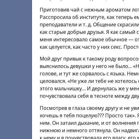
Приготовив чай с нежным ароматом лот
Расспросила об институте, как теперь е
преподаватели и т. д. Общение скрасил
как старые добрые друзья. Я как самый
меня интересовало самое обычное — от
как целуется, как часто у них секс. Прос
Мой друг привык к такому роду вопросов
выяснилось девушки у него не было… «Не
голове, и тут же сорвалось с языка. Нем
целовался. «Не уже ли тебе не хотелось 
этого мальчишку… И дернулась же у меня
почувствовала себя в тесноте между д
Посмотрев в глаза своему другу и не уви
хочешь я тебя поцелую??? Просто так». 
ним. Он затаил дыхание, и от волнения
нижнюю и немного оттянула. Он надвиг
к нему и я почувствовала его влагу, его