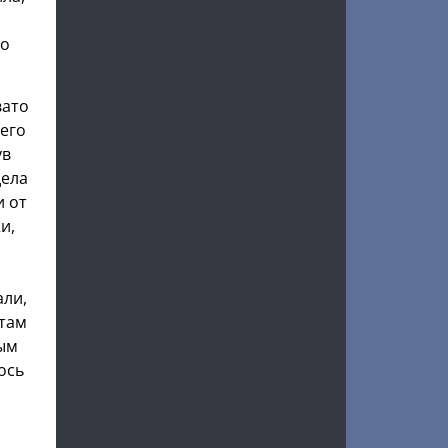
но
вато
 его
ув
дела
и от
и,
али,
 там
лым
ось