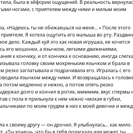
етила, была в эйфории ощущений. В реальность вернулас
нутыми ногами, с приятелем между ними и милым моим
ала, «Надеюсь ты не обижаешься на меня… « После этого
о приятеля. Я хотела ощутить его малыша во рту. Раздви
ое дело. Каждый хуй это как новая игрушка, ее хочется
ась его мошонки, а язычком, легкими движениями,
ания к кончику, и от кончика к основанию, иногда слегк
лизывала головку своим мокреньким язычком и брала в
ом резко заглатывала и подрачивала его. Игралась с его
оводила язычком между ними. И возвращалась к головке
 а потом медленно и нежно, а потом опять резко
выдержал долго и кончил в ротик, мммммм, вкус спермы 
ав с пола я прильнула к нем нежно чмокая в губки,
пальчиками по моим грудям в низ к моей девочке и межд
а к своему другу — он дрочил. Я улыбнулась… как мило.
ит. «Ты хочешь, что бы я тебя поласкала или может ты