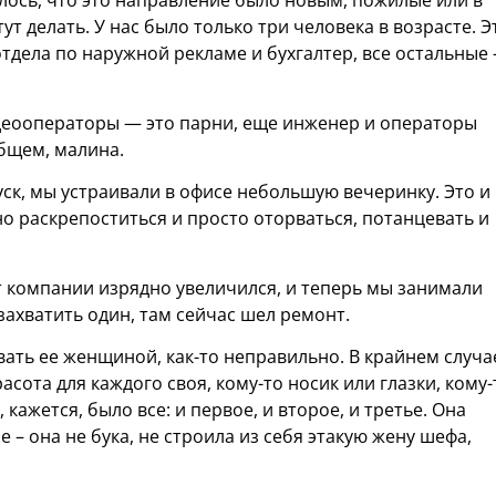
илось, что это направление было новым, пожилые или в
тут делать. У нас было только три человека в возрасте. Э
 отдела по наружной рекламе и бухгалтер, все остальные 
деооператоры — это парни, еще инженер и операторы
общем, малина.
пуск, мы устраивали в офисе небольшую вечеринку. Это и
о раскрепоститься и просто оторваться, потанцевать и
т компании изрядно увеличился, и теперь мы занимали
 захватить один, там сейчас шел ремонт.
вать ее женщиной, как-то неправильно. В крайнем случа
асота для каждого своя, кому-то носик или глазки, кому-
 кажется, было все: и первое, и второе, и третье. Она
 – она не бука, не строила из себя этакую жену шефа,