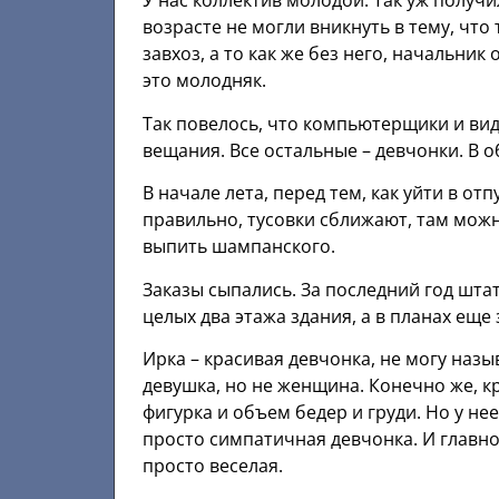
У нас коллектив молодой. Так уж получ
возрасте не могли вникнуть в тему, что 
завхоз, а то как же без него, начальник
это молодняк.
Так повелось, что компьютерщики и ви
вещания. Все остальные – девчонки. В 
В начале лета, перед тем, как уйти в от
правильно, тусовки сближают, там можн
выпить шампанского.
Заказы сыпались. За последний год шта
целых два этажа здания, а в планах еще
Ирка – красивая девчонка, не могу назы
девушка, но не женщина. Конечно же, кр
фигурка и объем бедер и груди. Но у нее,
просто симпатичная девчонка. И главное
просто веселая.