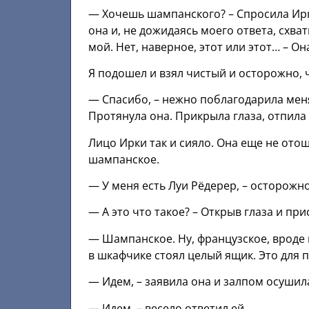
— Хочешь шампанского? – Спросила Ирка
она и, не дожидаясь моего ответа, схват
мой. Нет, наверное, этот или этот… – Он
Я подошел и взял чистый и осторожно, 
— Спасибо, – нежно поблагодарила меня,
Протянула она. Прикрыла глаза, отпила и
Лицо Ирки так и сияло. Она еще не ото
шампанское.
— У меня есть Луи Рёдерер, – осторожно
— А это что такое? – Открыв глаза и пр
— Шампанское. Ну, французское, вроде ка
в шкафчике стоял целый ящик. Это для 
— Идем, – заявила она и залпом осушила
— Идем, – весело ответил ей.