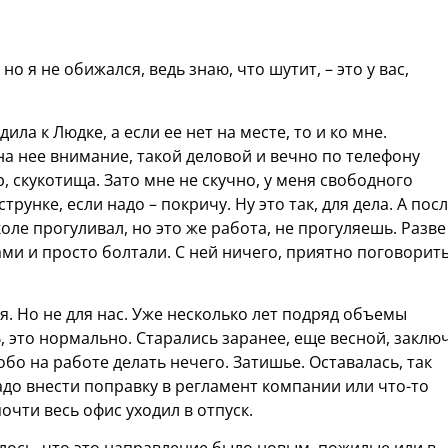
но я не обижался, ведь знаю, что шутит, – это у вас,
ила к Людке, а если ее нет на месте, то и ко мне.
а нее внимание, такой деловой и вечно по телефону
, скукотища. Зато мне не скучно, у меня свободного
трунке, если надо – покричу. Ну это так, для дела. А пос
коле прогуливал, но это же работа, не прогуляешь. Разве
ами и просто болтали. С ней ничего, приятно поговорить
я. Но не для нас. Уже несколько лет подряд объемы
, это нормально. Старались заранее, еще весной, заклю
обо на работе делать нечего. Затишье. Оставалась, так
надо внести поправку в регламент компании или что-то
очти весь офис уходил в отпуск.