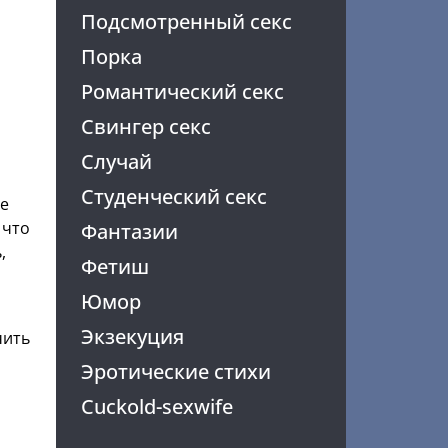
Подсмотренный секс
Порка
Романтический секс
Свингер секс
Случай
Студенческий секс
ле
 что
Фантазии
,
Фетиш
Юмор
Экзекуция
чить
Эротические стихи
Cuckold-sexwife