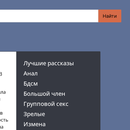
Найти
Лучшие рассказы
Анал
В
Бдсм
ила
Большой член
м
Групповой секс
 в
Зрелые
ость
Измена
ла