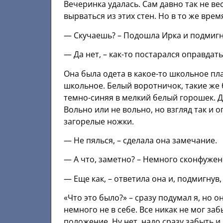
Вечеринка удалась. Сам давно так не ве
вырваться из этих стен. Но в то же врем
— Скучаешь? – Подошла Ирка и подмигн
— Да нет, – как-то постарался оправдать
Она была одета в какое-то школьное пла
школьное. Белый воротничок, такие же 
темно-синяя в мелкий белый горошек. Д
Вольно или не вольно, но взгляд так и 
загорелые ножки.
— Не пялься, – сделала она замечание.
— А что, заметно? – Немного сконфужен
— Еще как, – ответила она и, подмигнув,
«Что это было?» – сразу подумал я, но о
немного не в себе. Все никак не мог заб
положение. Ну нет, надо сразу забыть и 