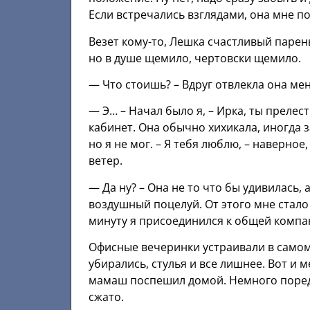
Если встречались взглядами, она мне п
Везет кому-то, Лешка счастливый парень
но в душе щемило, чертовски щемило.
— Что стоишь? – Вдруг отвлекла она ме
— Э… – Начал было я, – Ирка, ты прелесть
кабинет. Она обычно хихикала, иногда з
но я не мог. – Я тебя люблю, – наверное
ветер.
— Да ну? – Она не то что бы удивилась,
воздушный поцелуй. От этого мне стало 
минуту я присоединился к общей компа
Офисные вечеринки устраивали в самом
убирались, стулья и все лишнее. Вот и м
мамаш поспешил домой. Немного поредел
сжато.