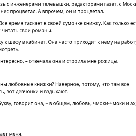
зь с инженерами телевышки, редакторами газет, с Моск
нес процветал. А впрочем, он и процветал.
Все время таскает в своей сумочке книжку. Как только ес
т читать свои романы.
у к шефу в кабинет. Она часто приходит к нему на работ
мотреть.
нтересно, – отвечала она и строила мне рожицы.
сны любовные книжки? Наверное, потому, что там все
ь, вот девчонки и вздыхают.
ву, говорит она, – в общем, любовь, чмоки-чмоки и ах,
ает меня.