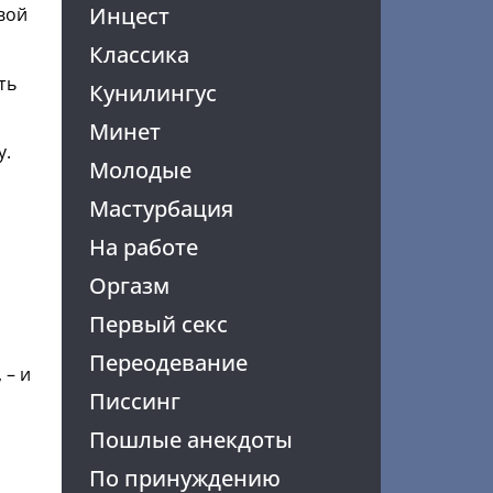
Инцест
вой
Классика
ть
Кунилингус
Минет
у.
Молодые
Мастурбация
На работе
Оргазм
Первый секс
Переодевание
 – и
Писсинг
Пошлые анекдоты
По принуждению