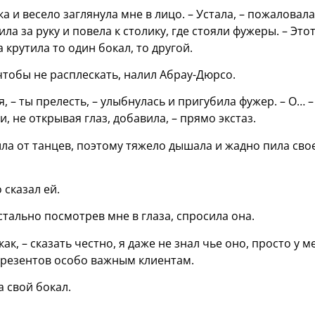
 и весело заглянула мне в лицо. – Устала, – пожаловал
ила за руку и повела к столику, где стояли фужеры. – Это
а крутила то один бокал, то другой.
чтобы не расплескать, налил Абрау-Дюрсо.
 – ты прелесть, – улыбнулась и пригубила фужер. – О… –
, не открывая глаз, добавила, – прямо экстаз.
шла от танцев, поэтому тяжело дышала и жадно пила сво
 сказал ей.
истально посмотрев мне в глаза, спросила она.
к, – сказать честно, я даже не знал чье оно, просто у м
презентов особо важным клиентам.
 свой бокал.