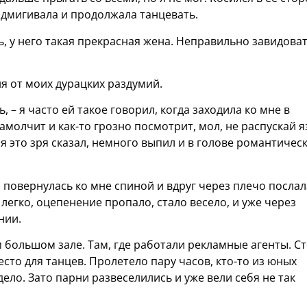
одмигивала и продолжала танцевать.
, у него такая прекрасная жена. Неправильно завидоват
ня от моих дурацких раздумий.
, – я часто ей такое говорил, когда заходила ко мне в
амолчит и как-то грозно посмотрит, мол, не распускай я
, я это зря сказал, немного выпил и в голове романтичес
 а повернулась ко мне спиной и вдруг через плечо послал
легко, оцепенение пропало, стало весело, и уже через
нии.
 большом зале. Там, где работали рекламные агенты. С
есто для танцев. Пролетело пару часов, кто-то из юных
о. Зато парни развеселились и уже вели себя не так