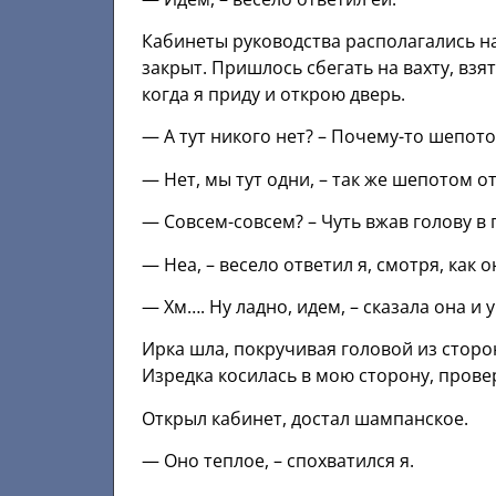
Кабинеты руководства располагались на
закрыт. Пришлось сбегать на вахту, взя
когда я приду и открою дверь.
— А тут никого нет? – Почему-то шепот
— Нет, мы тут одни, – так же шепотом от
— Совсем-совсем? – Чуть вжав голову в
— Неа, – весело ответил я, смотря, как 
— Хм…. Ну ладно, идем, – сказала она и
Ирка шла, покручивая головой из сторо
Изредка косилась в мою сторону, проверя
Открыл кабинет, достал шампанское.
— Оно теплое, – спохватился я.