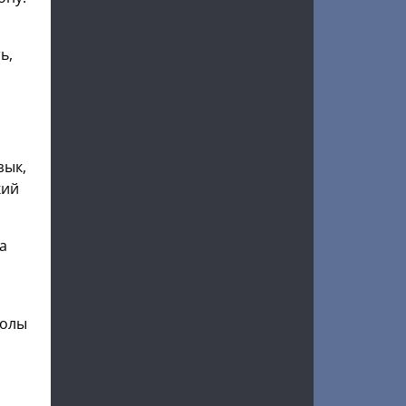
ь,
зык,
кий
а
толы