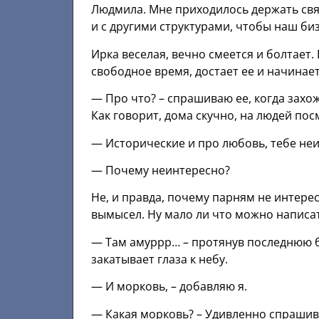
Людмила. Мне приходилось держать свя
и с другими структурами, чтобы наш биз
Ирка веселая, вечно смеется и болтает. 
свободное время, достает ее и начинае
— Про что? – спрашиваю ее, когда захож
Как говорит, дома скучно, на людей пос
— Исторические и про любовь, тебе неи
— Почему неинтересно?
Не, и правда, почему парням не интере
вымысел. Ну мало ли что можно написат
— Там амуррр… – протянув последнюю бук
закатывает глаза к небу.
— И морковь, – добавляю я.
— Какая морковь? – Удивленно спрашив