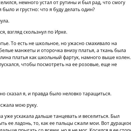
селился, немного устал от рутины и был рад, что смогу
я было и грустно: что я буду делать один?
ула.
ся, взгляд скользнул по Ирке.
тье. То есть не школьное, но ужасно смахивало на
белые манжеты и оторочка внизу платья, а ткань была
лина платья как школьный фартук, намного выше колен.
опускался, чтобы посмотреть на ее розовые, еще не
но сказал я, и правда было неловко таращиться.
 сжала мою руку.
на уже ускакала дальше танцевать и веселиться. Был
ыть ее ладонь, то, как ее пальцы сжали мои. Вот дурацко
дальше прыгать со всеми, но я не мог. Косился в ее стор