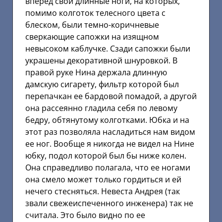
вперед свои длинные ноги, на которых,
помимо колготок телесного цвета с
блеском, были темно-коричневые
сверкающие сапожки на изящном
невысоком каблучке. Сзади сапожки были
украшены декоративной шнуровкой. В
правой руке Нина держала длинную
дамскую сигарету, фильтр которой был
перепачкан ее бардовой помадой, а другой
она рассеянно гладила себя по левому
бедру, обтянутому колготками. Юбка и на
этот раз позволяла насладиться нам видом
ее ног. Вообще я никогда не видел на Нине
юбку, подол которой был бы ниже колен.
Она справедливо полагала, что ее ногами
она смело может только гордиться и ей
нечего стесняться. Невеста Андрея (так
звали свежеиспеченного инженера) так не
считала. Это было видно по ее