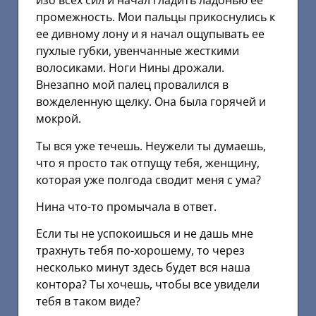
изо всех сил и начал гладить ладонью ее
промежность. Мои пальцы прикоснулись к
ее дивному лону и я начал ощупывать ее
пухлые губки, увенчанные жесткими
волосиками. Ноги Нины дрожали.
Внезапно мой палец провалился в
вожделенную щелку. Она была горячей и
мокрой.
Ты вся уже течешь. Неужели ты думаешь,
что я просто так отпущу тебя, женщину,
которая уже полгода сводит меня с ума?
Нина что-то промычала в ответ.
Если ты не успокоишься и не дашь мне
трахнуть тебя по-хорошему, то через
несколько минут здесь будет вся наша
контора? Ты хочешь, чтобы все увидели
тебя в таком виде?