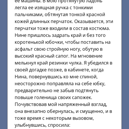
ее машины. В мою протянутую ладонь
легла ее изящная ручка с тонкими
пальчиками, обтянутая тонкой красной
кожей длинных перчаток. Оказывается, эти
перчатки тоже входили в состав костюма.
Нине пришлось задрать край и без того
коротенькой юбочки, чтобы поставить на
асфальт свою стройную ногу, обутую в
высокий красный сапог. На мгновение
мелькнул край резинки чулка. Я убедился в
своей догадке позже, в кабинете, когда
Нина, повернувшись ко мне спиной,
неосторожно поправляла на себе юбку,
предварительно не забыв подтянуть
повыше голенища своих сапожек.
Почувствовав мой напряженный взглад,
она внезапно обернулась, и смущенно, и в
тоже время с некоторым вызовом,
улыбнувшись, спросила: