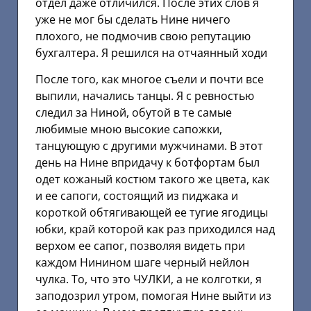
отдел даже отличился. После этих слов я
уже не мог бы сделать Нине ничего
плохого, не подмочив свою репутацию
бухгалтера. Я решился на отчаянный ходи
После того, как многое съели и почти все
выпили, начались танцы. Я с ревностью
следил за Ниной, обутой в те самые
любимые мною высокие сапожки,
танцующую с другими мужчинами. В этот
день на Нине впридачу к ботфортам был
одет кожаный костюм такого же цвета, как
и ее сапоги, состоящий из пиджака и
короткой обтягивающей ее тугие ягодицы
юбки, край которой как раз приходился над
верхом ее сапог, позволяя видеть при
каждом Нинином шаге черный нейлон
чулка. То, что это ЧУЛКИ, а не колготки, я
заподозрил утром, помогая Нине выйти из