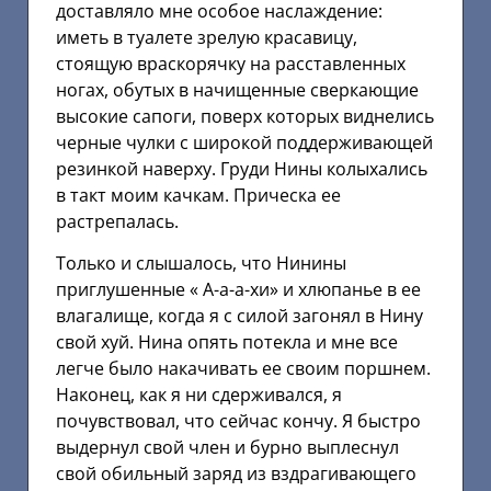
доставляло мне особое наслаждение:
иметь в туалете зрелую красавицу,
стоящую враскорячку на расставленных
ногах, обутых в начищенные сверкающие
высокие сапоги, поверх которых виднелись
черные чулки с широкой поддерживающей
резинкой наверху. Груди Нины колыхались
в такт моим качкам. Прическа ее
растрепалась.
Только и слышалось, что Нинины
приглушенные « А-а-а-хи» и хлюпанье в ее
влагалище, когда я с силой загонял в Нину
свой хуй. Нина опять потекла и мне все
легче было накачивать ее своим поршнем.
Наконец, как я ни сдерживался, я
почувствовал, что сейчас кончу. Я быстро
выдернул свой член и бурно выплеснул
свой обильный заряд из вздрагивающего