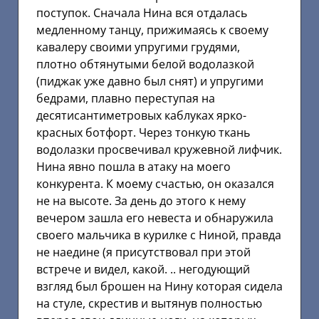
поступок. Сначала Нина вся отдалась
медленному танцу, прижимаясь к своему
кавалеру своими упругими грудями,
плотно обтянутыми белой водолазкой
(пиджак уже давно был снят) и упругими
бедрами, плавно переступая на
десятисантиметровых каблуках ярко-
красных ботфорт. Через тонкую ткань
водолазки просвечивал кружевной лифчик.
Нина явно пошла в атаку на моего
конкурента. К моему счастью, он оказался
не на высоте. За день до этого к нему
вечером зашла его невеста и обнаружила
своего мальчика в курилке с Ниной, правда
не наедине (я присутствовал при этой
встрече и видел, какой. .. негодующий
взгляд был брошен на Нину которая сидела
на стуле, скрестив и вытянув полностью