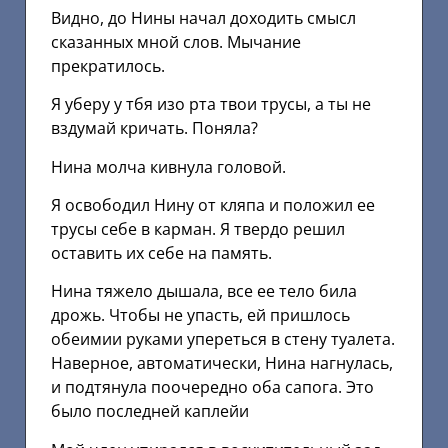
Видно, до Нины начал доходить смысл
сказанных мной слов. Мычание
прекратилось.
Я уберу у тбя изо рта твои трусы, а ты не
вздумай кричать. Поняла?
Нина молча кивнула головой.
Я освободил Нину от кляпа и положил ее
трусы себе в карман. Я твердо решил
оставить их себе на память.
Нина тяжело дышала, все ее тело била
дрожь. Чтобы не упасть, ей пришлось
обеимии руками упереться в стену туалета.
Наверное, автоматически, Нина нагнулась,
и подтянула поочередно оба сапога. Это
было последней каплейи