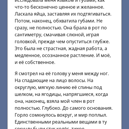
исследовала меня языком и губами, как
что-то бесконечно ценное и желанное.
Ласкала яйца, заставляя их подтягиваться.
Потом, наконец, обхватила губами. Не
сразу, не полностью. Она брала в рот по
сантиметру, смачивая слюной, играя
головкой, прежде чем опуститься глубже.
Это была не страстная, жадная работа, а
медленное, осознанное растление. И моё,
и её собственное.
Я смотрел на её голову у меня между ног.
На спадающие на лицо волосы. На
округлую, мягкую линию её спины под
шелком, на ягодицы, напрягшиеся, когда
она, наконец, взяла мой член в рот
полностью. Глубоко. До самого основания.
Горло сомкнулось вокруг, и мир поплыл.
Единственными реальными вещами в ту
секунду были стук колёс, тихое