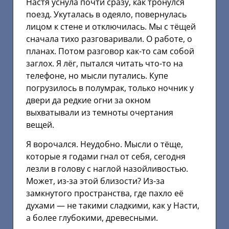
Настя уснула почти сразу, как тронулся
поезд. Укуталась в одеяло, повернулась
лицом к стене и отключилась. Мы с тёщей
сначала тихо разговаривали. О работе, о
планах. Потом разговор как-то сам собой
заглох. Я лёг, пытался читать что-то на
телефоне, но мысли путались. Купе
погрузилось в полумрак, только ночник у
двери да редкие огни за окном
выхватывали из темноты очертания
вещей.
Я ворочался. Неудобно. Мысли о тёще,
которые я годами гнал от себя, сегодня
лезли в голову с наглой назойливостью.
Может, из-за этой близости? Из-за
замкнутого пространства, где пахло её
духами — не такими сладкими, как у Насти,
а более глубокими, древесными.