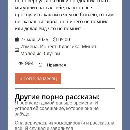
он повернулся на бок и продолжил спать,
мы ушли спать к себе, на утро все
проснулись, как ни в чем не бывало, отчим
не сказал ни слова, он ничего не помнил
или делал вид что не помнит…
23 мая, 2026
05:00
Измена
,
Инцест
,
Классика
,
Минет
,
Молодые
,
Случай
994
2
Нравится
Топ 5 за месяц
Другие порно рассказы:
Я вернулся домой раньше времени. И
устроил ей совещание, которое она не
забудет
Она вернулась из командировки и рассказала
всё. Я слушал и заводился