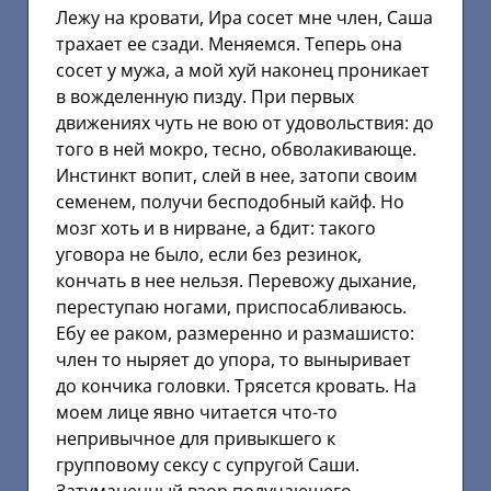
Лежу на кровати, Ира сосет мне член, Саша
трахает ее сзади. Меняемся. Теперь она
сосет у мужа, а мой хуй наконец проникает
в вожделенную пизду. При первых
движениях чуть не вою от удовольствия: до
того в ней мокро, тесно, обволакивающе.
Инстинкт вопит, слей в нее, затопи своим
семенем, получи бесподобный кайф. Но
мозг хоть и в нирване, а бдит: такого
уговора не было, если без резинок,
кончать в нее нельзя. Перевожу дыхание,
переступаю ногами, приспосабливаюсь.
Ебу ее раком, размеренно и размашисто:
член то ныряет до упора, то выныривает
до кончика головки. Трясется кровать. На
моем лице явно читается что-то
непривычное для привыкшего к
групповому сексу с супругой Саши.