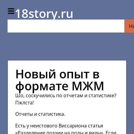
18story.ru
Н
Новый опыт в
формате МЖМ
Шо, соскучились по отчетам и статистике?
Пжлста!
Отчеты и статистика.
Есть у неистового Виссариона статья
«Разделение поэзии на роды и виды». Если