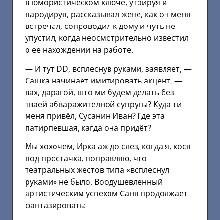
в юмористическом ключе, утрируя и
пародируя, рассказывал жене, как он меня
встречал, сопроводил к дому и чуть не
упустил, когда неосмотрительно известил
о ее нахождении на работе.
— И тут DD, всплеснув руками, заявляет, —
Сашка начинает имитировать акцент, —
вах, дарагой, што ми будем делать без
тваей абваражителной супругы? Куда ти
меня привёл, Сусанин Иван? Где эта
патирпевшая, кагда она придёт?
Мы хохочем, Ирка аж до слез, когда я, кося
под простачка, поправляю, что
театральных жестов типа «всплеснул
руками» не было. Воодушевленный
артистическим успехом Саня продолжает
фантазировать: