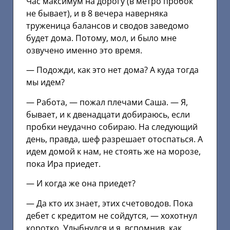
Час максимум на дорогу (в метро пробок
не бывает), и в 8 вечера наверняка
труженица балансов и сводов заведомо
будет дома. Потому, мол, и было мне
озвучено именно это время.
— Подожди, как это нет дома? А куда тогда
мы идем?
— Работа, — пожал плечами Саша. — Я,
бывает, и к двенадцати добираюсь, если
пробки неудачно собираю. На следующий
день, правда, шеф разрешает отоспаться. А
идем домой к нам, не стоять же на морозе,
пока Ира приедет.
— И когда же она приедет?
— Да кто их знает, этих счетоводов. Пока
дебет с кредитом не сойдутся, — хохотнул
коротко. Улыбнулся и я, вспомнив, как