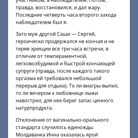
участником, а наблюдателем. Потом,
правда, восстановился, и дал жару.
Последние четверть часа второго захода
наблюдателем был я.
Зато муж другой Саши — Сергей,
героически продержался не кончая и не
теряя эрекции все три часа встречи, в
отличие от темпераментной,
легковозбудимой и быстрой кончающей
супруги (правда, после каждого такого
оргазма ей требовался небольшой
перерыв для отдыха). То ли виагры выпил,
то ли вечером к любовнице лыжи
навострил, для нее берег запас ценного
натурпродукта.
Отклонение от вагинально-орального
стандарта случилось единожды.
Молдаванка Инна оказалась ярой