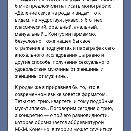
б мне предложили написать монографию
«Деление секса на роды и виды», то к
видам, не мудрствуя лукаво, я б отнес
классический, оральный, анальный,
мануальный… Коитус интермаммо,
безусловно, тоже нашел бы свое
отражение в подпунктах и параграфах сего
эпохального исследования… а равно и
другие способы получения сексуального
удовольствия мужчины от женщины и
женщины от мужчины.
К родам же я приравнял бы то, что в
современном языке зовется форматом.
Тет-а-тет, трио, квартеты и тому подобные
мультиплексы. Поговорим сегодня о трио,
а конкретно — о той его разновидности,
которая обозначается аббревиатурой
МЖМ. Конечно, в теории может случиться