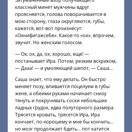
Затуманенный взор получающего
классный минет мужчины вдруг
проясняется, голова поворачивается в
мою сторону, глаза округляются, губы,
кажется, вот-вот произнесут:
«Охнифигажсебе». Какое-то «ох», впрочем,
звучит. Но женским голосом.
— Ох, ох, да, ох, хорошо, еще! —
постанывает Ира. Потом, резким вскриком,
— Дааа! — и умоляющий шепот, — Саша…
Саша знает, что ему делать. Он быстро
меняет позу, впивается поцелуем в губы
жене, а обеими руками начинает снизу
тянуть и покручивать соски небольших
ладных грудок, едва полуторного размера.
Трясется кровать, трясется Ира, Ира
кончает, по-хорошему и мне бы кончить…
но мозг продолжает бдить… пот катится