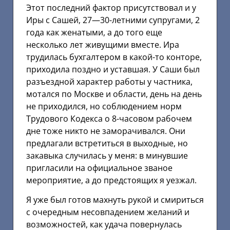
Этот последний фактор присутствовал и у
Иры с Сашей, 27—30-летними супругами, 2
года как женатыми, а до того еще
несколько лет живущими вместе. Ира
трудилась бухгалтером в какой-то конторе,
приходила поздно и уставшая. У Саши был
разъездной характер работы у частника,
мотался по Москве и области, день на день
не приходился, но соблюдением норм
Трудового Кодекса о 8-часовом рабочем
дне тоже никто не заморачивался. Они
предлагали встретиться в выходные, но
закавыка случилась у меня: в минувшие
пригласили на официальное званое
мероприятие, а до предстоящих я уезжал.
Я уже был готов махнуть рукой и смириться
с очередным несовпадением желаний и
возможностей, как удача повернулась