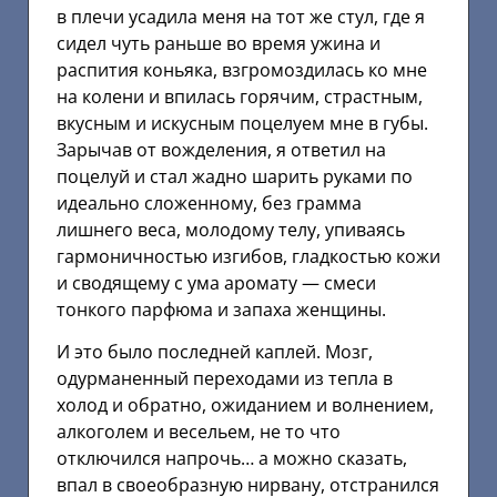
в плечи усадила меня на тот же стул, где я
сидел чуть раньше во время ужина и
распития коньяка, взгромоздилась ко мне
на колени и впилась горячим, страстным,
вкусным и искусным поцелуем мне в губы.
Зарычав от вожделения, я ответил на
поцелуй и стал жадно шарить руками по
идеально сложенному, без грамма
лишнего веса, молодому телу, упиваясь
гармоничностью изгибов, гладкостью кожи
и сводящему с ума аромату — смеси
тонкого парфюма и запаха женщины.
И это было последней каплей. Мозг,
одурманенный переходами из тепла в
холод и обратно, ожиданием и волнением,
алкоголем и весельем, не то что
отключился напрочь… а можно сказать,
впал в своеобразную нирвану, отстранился