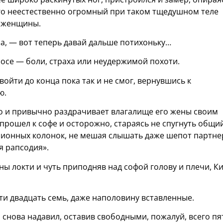
Его неестественно огромный при таком тщедушном теле
у женщины.
а, — вот теперь давай дальше потихоньку…
лосе — боли, страха или неудержимой похоти.
ойти до конца пока так и не смог, вернувшись к
ю.
ко и привычно раздрачивает влагалище его жены своим
рошел к софе и осторожно, стараясь не спугнуть общи
изионных колонок, не мешая слышать даже шепот партне
я рапсодия».
ны локти и чуть приподняв над софой голову и плечи, К
ти двадцать семь, даже наполовину вставленные.
 снова надавил, оставив свободными, пожалуй, всего пя