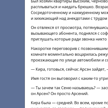
Был хозяин квартиры высоким, черново
расплываться и наедать брюшко. Возрас
Сосредоточенному и нахмуренному можн
и хихикающий над анекдотами с трудом 
Он отвлекся от просмотра, потянувшись
вызывающего абонента, поднялся с софы
приглушать которые ради звонка никто 
Накоротке переговорив с позвонившим,
комнате моментально воцарилась режу
проезжающие по улице автомобили и со
— Кира, готовься, сейчас Арсэн зайдет,
Имя гостя он выговорил с каким-то ут
— Ты зачем так Сеню называешь? — зас
он Арсен? Он просто Арсений.
Кира была — средней. Во всем, кроме по