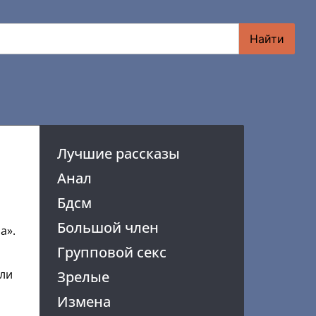
Найти
Лучшие рассказы
Анал
Бдсм
Большой член
а».
Групповой секс
или
Зрелые
Измена