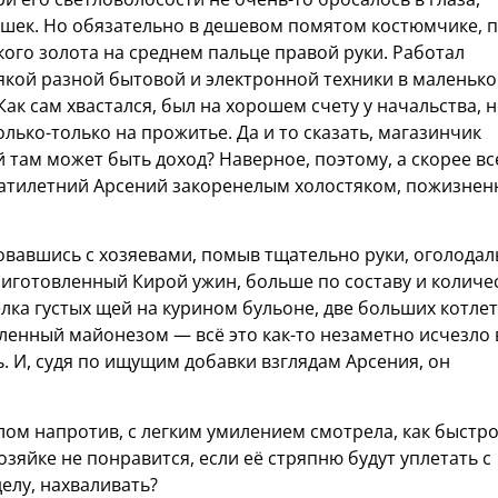
шек. Но обязательно в дешевом помятом костюмчике, 
кого золота на среднем пальце правой руки. Работал
якой разной бытовой и электронной техники в маленьк
ак сам хвастался, был на хорошем счету у начальства, 
олько-только на прожитье. Да и то сказать, магазинчик
 там может быть доход? Наверное, поэтому, а скорее вс
цатилетний Арсений закоренелым холостяком, пожизнен
овавшись с хозяевами, помыв тщательно руки, оголода
риготовленный Кирой ужин, больше по составу и количе
ка густых щей на курином бульоне, две больших котлет
ленный майонезом — всё это как-то незаметно исчезло 
ь. И, судя по ищущим добавки взглядам Арсения, он
лом напротив, с легким умилением смотрела, как быстро
озяйке не понравится, если её стряпню будут уплетать с
делу, нахваливать?