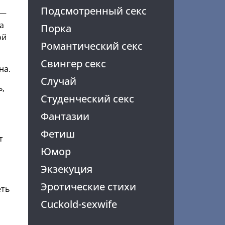
Подсмотренный секс
 —
а
Порка
ой
Романтический секс
Свингер секс
на.
Случай
ь,
Студенческий секс
Фантазии
Фетиш
т
Юмор
Экзекуция
Эротические стихи
еть
Cuckold-sexwife