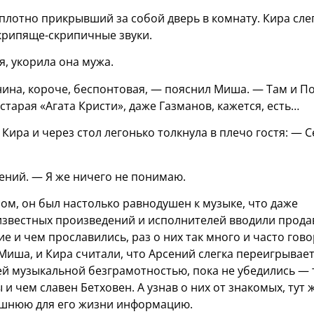
 плотно прикрывший за собой дверь в комнату. Кира сле
крипяще-скрипичные звуки.
я, укорила она мужа.
ина, короче, беспонтовая, — пояснил Миша. — Там и П
 старая «Агата Кристи», даже Газманов, кажется, есть…
Кира и через стол легонько толкнула в плечо гостя: — С
ений. — Я же ничего не понимаю.
сом, он был настолько равнодушен к музыке, что даже
 известных произведений и исполнителей вводили прода
ие и чем прославились, раз о них так много и часто гов
Миша, и Кира считали, что Арсений слегка переигрывает
й музыкальной безграмотностью, пока не убедились — 
ы и чем славен Бетховен. А узнав о них от знакомых, тут 
ишнюю для его жизни информацию.