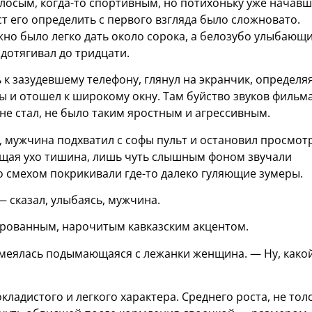
лосым, когда-то спортивным, но потихоньку уже начав
т его определить с первого взгляда было сложновато.
о было легко дать около сорока, а белозубо улыбающ
дотягивал до тридцати.
 к зазудевшему телефону, глянул на экранчик, определя
 и отошел к широкому окну. Там буйство звуков фильма
не стал, не было таким яростным и агрессивным.
 мужчина подхватил с софы пульт и остановил просмотр
щая ухо тишина, лишь чуть слышным фоном звучали
 смехом покрикивали где-то далеко гуляющие зумеры.
 — сказал, улыбаясь, мужчина.
рированным, нарочитым кавказским акцентом.
меялась подымающаяся с лежанки женщина. — Ну, како
кладистого и легкого характера. Среднего роста, не тол