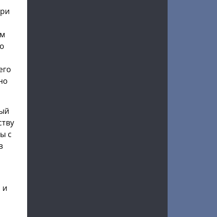
при
ом
но
его
но
лый
ству
ы с
в
 и