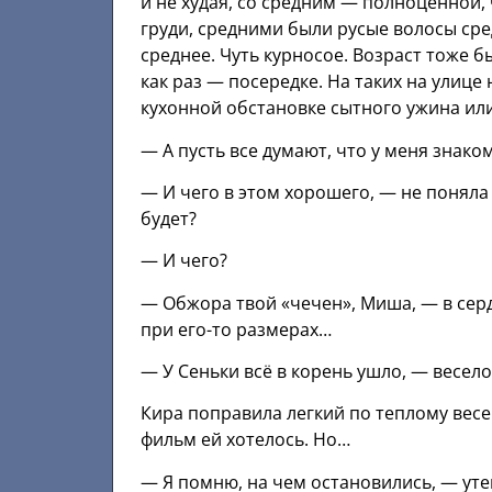
и не худая, со средним — полноценной
груди, средними были русые волосы сре
среднее. Чуть курносое. Возраст тоже бы
как раз — посередке. На таких на улице
кухонной обстановке сытного ужина или
— А пусть все думают, что у меня знако
— И чего в этом хорошего, — не поняла 
будет?
— И чего?
— Обжора твой «чечен», Миша, — в серд
при его-то размерах…
— У Сеньки всё в корень ушло, — весел
Кира поправила легкий по теплому весе
фильм ей хотелось. Но…
— Я помню, на чем остановились, — уте