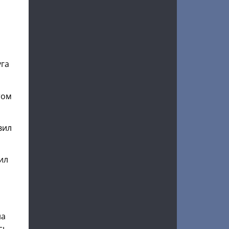
уга
том
вил
ил
на
сь