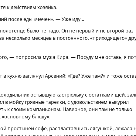
тя к действиям хозяйка.
ший после еды «чечен». — Уже иду…
полотенце было не надо. Он не первый и не второй раз
за несколько месяцев в постоянного, «приходящего» др
ого, — попросила мужа Кира. — Посуду мне оставь, я по
т в кухню заглянул Арсений: «Где? Уже там?» и тоже оста
в холодильник остывшую кастрюльку с остатками щей, зал
ил в мойку грязные тарелки, с удовольствием выкурил
уть к своим компаньонам. Наверное, они там не только
к «основному блюду».
кой простыней софе, распластавшись лягушкой, лежала 
её широко раскинутых ног, пристроился и замер, опирая