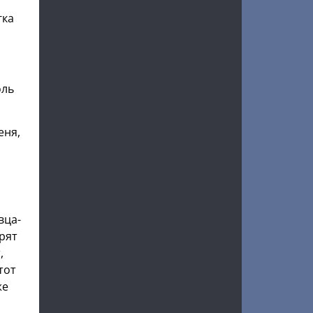
гка
оль
еня,
вца-
орят
,
тот
же