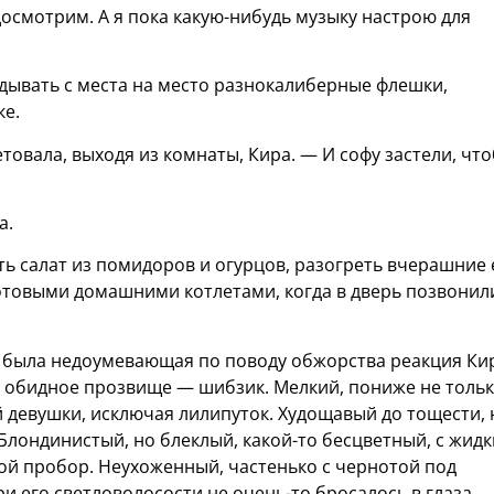
досмотрим. А я пока какую-нибудь музыку настрою для
дывать с места на место разнокалиберные флешки,
ке.
товала, выходя из комнаты, Кира. — И софу застели, чт
а.
ать салат из помидоров и огурцов, разогреть вчерашние
готовыми домашними котлетами, когда в дверь позвонили
а была недоумевающая по поводу обжорства реакция Ки
 обидное прозвище — шибзик. Мелкий, пониже не толь
 девушки, исключая лилипуток. Худощавый до тощести, 
Блондинистый, но блеклый, какой-то бесцветный, с жид
ой пробор. Неухоженный, частенько с чернотой под
и его светловолосости не очень-то бросалось в глаза,