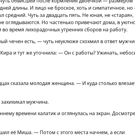
, чуть обвисшей после кормления двоечкой — размером
дней длины. И лицо не броское, хоть и симпатичное, но
л средний. Чуть за двадцать пять. Не юная, не «старая», 
 не оглядываются. Но частенько привечают дома, в уютн
 во время лихорадочных утренних сборов на работу.
мый чечен есть, — чуть неуклюже схохмил в ответ мужчи
Кира и тут же уточнила: — Он с работы? Ужинать, небос
цах сказала молодая женщина. — И куда столько влезае
о захихикал мужчина.
ннему времени халатик и оглянулась на экран. Досмотр
шил её Миша. — Потом с этого места начнем, а если