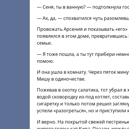
— Сеня, ты в ванную? — подтолкнула гос
— Ах, да, — спохватился чуть разомлев
Провожать Арсения и показывать «его» 
появлялся в этом доме, превратившись 
семьи.
— Я тоже пошла, а ты тут прибери немн
помою.
И она ушла в комнату. Через пяток мину
Мишу в одиночестве.
Пожевав в охотку салатика, тот убрал 
водой сковородку из-под котлет, состав
сигаретку и только потом решил заглян
успели «разогреться», но и приступили 
И верно. На покрытой свежей пестрень
животе голенькая Кира. Позади, между 