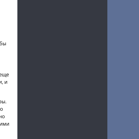
обы
 еще
, и
ры.
ко
но
кими