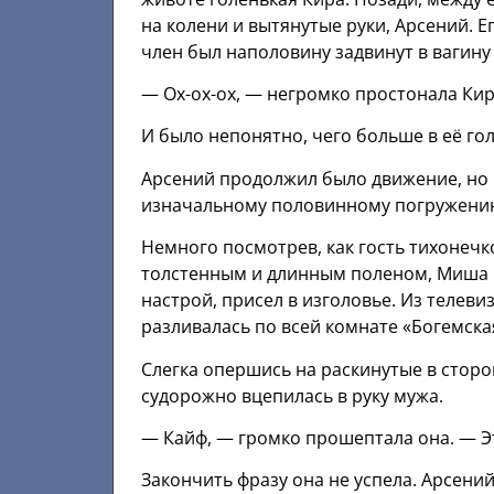
на колени и вытянутые руки, Арсений. 
член был наполовину задвинут в вагин
— Ох-ох-ох, — негромко простонала Кир
И было непонятно, чего больше в её го
Арсений продолжил было движение, но в
изначальному половинному погружени
Немного посмотрев, как гость тихонеч
толстенным и длинным поленом, Миша п
настрой, присел в изголовье. Из телев
разливалась по всей комнате «Богемска
Слегка опершись на раскинутые в сторо
судорожно вцепилась в руку мужа.
— Кайф, — громко прошептала она. — Э
Закончить фразу она не успела. Арсений