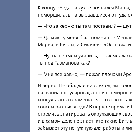
К концу обеда на кухне появился Миша,
поморщилась на вырвавшиеся оттуда с
— Что за херню ты там поставил? — шут
— Да микс у меня был, помнишь? Мешан
Мориа, и Битлы, и Сукачев с «Ольгой», и
— Ну, нашел чем удивить, — засмеялась 
ты под Газманова как?
— Мне все равно, — пожал плечами Арс
И верно. Не обладая ни слухом, ни голо
названия популярных, а то и всемирно
консультанта в замешательство: кто так
совсем разные люди? В первое время и 
стремясь эпатировать окружающих свое
и в самом деле не знает, кто такие Битл
забывает эту ненужную для работы и л