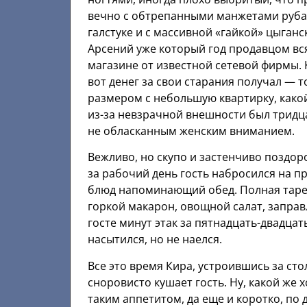
вечно с обтрепанными манжетами руба
галстуке и с массивной «гайкой» цыганс
Арсений уже который год продавцом вс
магазине от известной сетевой фирмы. К
вот денег за свои старания получал — т
размером с небольшую квартирку, какой
из-за невзрачной внешности был трид
не обласканным женским вниманием.
Вежливо, но скупо и застенчиво поздор
за рабочий день гость набросился на п
блюд напоминающий обед. Полная тарел
горкой макарон, овощной салат, заправ
госте минут этак за пятнадцать-двадцат
насытился, но не наелся.
Все это время Кира, устроившись за сто
сноровисто кушает гость. Ну, какой же х
таким аппетитом, да еще и коротко, по 