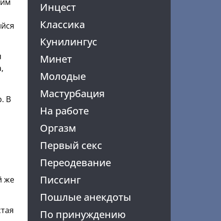
шим
Инцест
Классика
ийся
Кунилингус
я
Минет
,
Молодые
Мастурбация
. В
На работе
Оргазм
Первый секс
Переодевание
Писсинг
й же
Пошлые анекдоты
стая
По принуждению