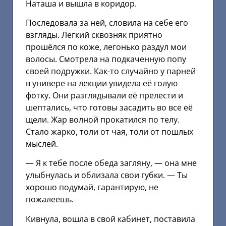
Наташа и вышла в коридор.
Последовала за ней, словила на себе его
взгляды. Легкий сквозняк приятно
прошёлся по коже, легонько раздул мои
волосы. Смотрела на подкаченную попу
своей подружки. Как-то случайно у парней
в универе на лекции увидела её голую
фотку. Они разглядывали её прелести и
шептались, что готовы засадить во все её
щели. Жар волной прокатился по телу.
Стало жарко, толи от чая, толи от пошлых
мыслей.
— Я к тебе после обеда загляну, — она мне
улыбнулась и облизала свои губки. — Ты
хорошо подумай, гарантирую, не
пожалеешь.
Кивнула, вошла в свой кабинет, поставила