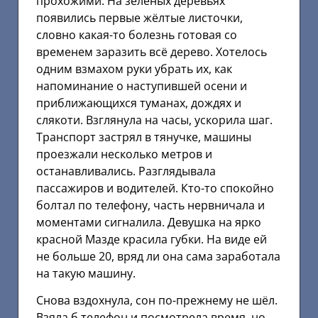
прохожими. На зеленых деревьях
появились первые жёлтые листочки,
словно какая-то болезнь готовая со
временем заразить всё дерево. Хотелось
одним взмахом руки убрать их, как
напоминание о наступившей осени и
приближающихся туманах, дождях и
слякоти. Взглянула на часы, ускорила шаг.
Транспорт застрял в тянучке, машины
проезжали несколько метров и
останавливались. Разглядывала
пассажиров и водителей. Кто-то спокойно
болтал по телефону, часть нервничала и
моментами сигналила. Девушка на ярко
красной Мазде красила губки. На виде ей
не больше 20, вряд ли она сама заработала
на такую машину.
Снова вздохнула, сон по-прежнему не шёл.
Взяла б телефон и посмотрела время, но