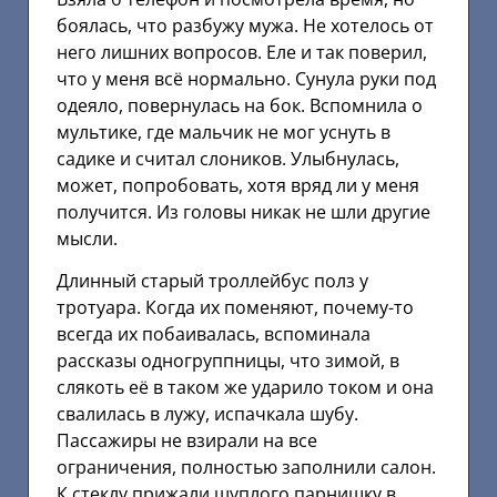
боялась, что разбужу мужа. Не хотелось от
него лишних вопросов. Еле и так поверил,
что у меня всё нормально. Сунула руки под
одеяло, повернулась на бок. Вспомнила о
мультике, где мальчик не мог уснуть в
садике и считал слоников. Улыбнулась,
может, попробовать, хотя вряд ли у меня
получится. Из головы никак не шли другие
мысли.
Длинный старый троллейбус полз у
тротуара. Когда их поменяют, почему-то
всегда их побаивалась, вспоминала
рассказы одногруппницы, что зимой, в
слякоть её в таком же ударило током и она
свалилась в лужу, испачкала шубу.
Пассажиры не взирали на все
ограничения, полностью заполнили салон.
К стеклу прижали щуплого парнишку в