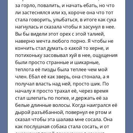
за горло, повалить, и начать ебать, но что
ли застеснялся или хз, короче она что тот
стала говорить, улыбаться, в итоге как сука
нагнулась и сказала чтобы я засунул в нее.
Вы бы видели этот орех с этой талией,
наверно мечта любого порно. Я чтобы не
кончить стал думать о какой то херне, и
потихоньку засовывал хуй в нее, ощущения
были просто странные и шикарные,
теплота её пизды была теплее чем мой
член. Ебал её как зверь, она стонала, а я
получал власть над ней, просто шик. По
началу я просто трахал её, через время
стал шлепать по попке, и держать её за
белые длинные волосы. Когда наигрался её
дырой разъёбанной, повернул ее ртом и
сказал чтобы эта шалава мне сосала. Она
как послушная собака стала сосать, и от