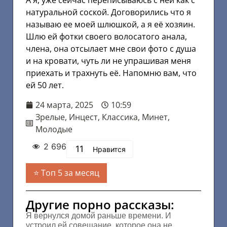
А я, уже сейчас переписываюсь с ней как с
натуральной соской. Договорились что я
называю ее моей шлюшкой, а я её хозяин.
Шлю ей фотки своего волосатого анала,
члена, она отсылает мне свои фото с душа
и на кровати, чуть ли не упрашивая меня
приехать и трахнуть её. Напомню вам, что
ей 50 лет.
24 марта, 2025
10:59
Зрелые
,
Инцест
,
Классика
,
Минет
,
Молодые
2 696
11
Нравится
Топ 5 за месяц
Другие порно рассказы:
Я вернулся домой раньше времени. И
устроил ей совещание, которое она не