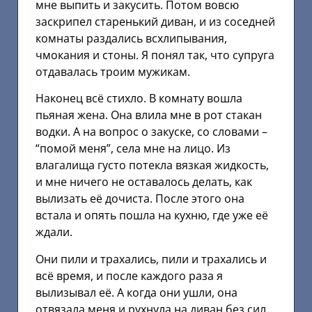
мне выпить и закусить. Потом вовсю
заскрипел старенький диван, и из соседней
комнаты раздались всхлипывания,
чмокания и стоны. Я понял так, что супруга
отдавалась троим мужикам.
Наконец всё стихло. В комнату вошла
пьяная жена. Она влила мне в рот стакан
водки. А на вопрос о закуске, со словами –
“помой меня”, села мне на лицо. Из
влагалища густо потекла вязкая жидкость,
и мне ничего не оставалось делать, как
вылизать её дочиста. После этого она
встала и опять пошла на кухню, где уже её
ждали.
Они пили и трахались, пили и трахались и
всё время, и после каждого раза я
вылизывал её. А когда они ушли, она
отвязала меня и рухнула на диван без сил.