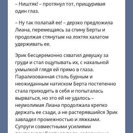
– Hиштяк! – протянул тот, прищуривая
один глаз.
– Hу так полапай ее! – дерзко предложила
Лиана, перемещаясь за спину Берты и
продолжая стянутым на локтях халатом
удерживать ее.
Эрик бесцеремонно схватил девушку за
груди и стал ощупывать их, с нахальной
ухмылкой глядя ей прямо в глаза.
Парализованная столь бурным и
неожиданным натиском Берта постепенно
стала приходить в себя и попыталась
вырваться, но это ей не удалось –
неумолимая Лиана продолжала крепко
держать ее сзади, а не растерявшийся Эрик
завладел промежностью и ляжками.
Супруги совместными усилиями