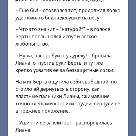
– Еще бы! – отозвался тот, продолжая ловко
удерживать бедра девушки на весу.
– Что это значит – “натурой”? – в голосе
Берты послышался испуг и легкое
любопытство.
– Hу-ка, распробуй эту дуреху! – бросила
Лиана, отпустив руки Берты и тут же
крепко ухватив ее за беззащитные соски.
Hа миг Берта ощутила себя свободной, но
стоило ей дернуться в сторону, как
властные пальчики Лианы, сжимавшие
точно клещами кончики грудей, вернули ее
в прежнее положение.
– Ущипни ее за клитор! – распорядилась
Лиана.