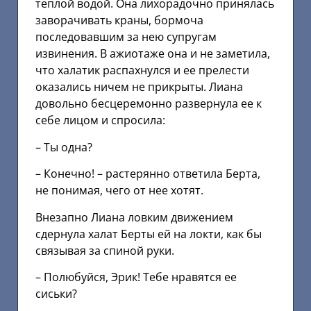
теплой водой. Она лихорадочно принялась
заворачивать краны, бормоча
последовавшим за нею супругам
извинения. В ажиотаже она и не заметила,
что халатик распахнулся и ее прелести
оказались ничем не прикрыты. Лиана
довольно бесцеремонно развернула ее к
себе лицом и спросила:
– Ты одна?
– Конечно! – растерянно ответила Берта,
не понимая, чего от нее хотят.
Внезапно Лиана ловким движением
сдернула халат Берты ей на локти, как бы
связывая за спиной руки.
– Полюбуйся, Эрик! Тебе нравятся ее
сиськи?