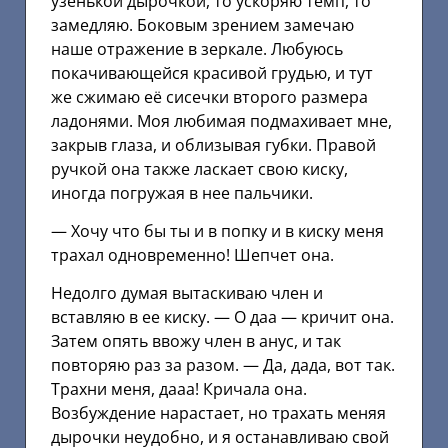
узенькой дырочкой, то ускоряю темп, то
замедляю. Боковым зрением замечаю
наше отражение в зеркале. Любуюсь
покачивающейся красивой грудью, и тут
же сжимаю её сисечки второго размера
ладонями. Моя любимая подмахивает мне,
закрыв глаза, и облизывая губки. Правой
ручкой она также ласкает свою киску,
иногда погружая в нее пальчики.
— Хочу что бы ты и в попку и в киску меня
трахал одновременно! Шепчет она.
Недолго думая вытаскиваю член и
вставляю в ее киску. — О даа — кричит она.
Затем опять ввожу член в анус, и так
повторяю раз за разом. — Да, дада, вот так.
Трахни меня, дааа! Кричала она.
Возбуждение нарастает, но трахать меняя
дырочки неудобно, и я останавливаю свой