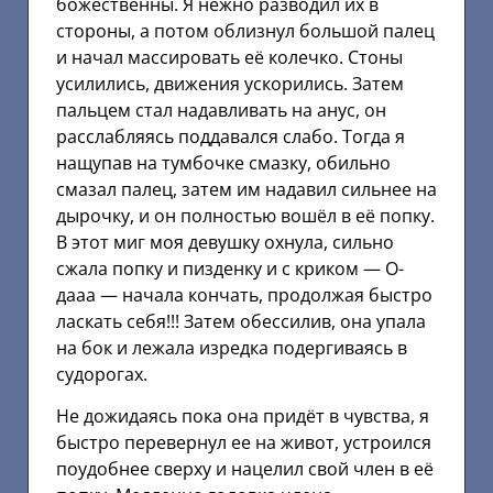
божественны. Я нежно разводил их в
стороны, а потом облизнул большой палец
и начал массировать её колечко. Стоны
усилились, движения ускорились. Затем
пальцем стал надавливать на анус, он
расслабляясь поддавался слабо. Тогда я
нащупав на тумбочке смазку, обильно
смазал палец, затем им надавил сильнее на
дырочку, и он полностью вошёл в её попку.
В этот миг моя девушку охнула, сильно
сжала попку и пизденку и с криком — О-
дааа — начала кончать, продолжая быстро
ласкать себя!!! Затем обессилив, она упала
на бок и лежала изредка подергиваясь в
судорогах.
Не дожидаясь пока она придёт в чувства, я
быстро перевернул ее на живот, устроился
поудобнее сверху и нацелил свой член в её