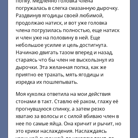
попку. Медленно головка члена
погружалась в слегка смазанную дырочку.
Раздвинув ягодицы своей любимой,
продолжаю натиск, и вот уже головка
члена погрузилась полностью, еще натиск
и член уже на половину в ней. Еще
небольшое усилие и цель достигнута.
Начинаю двигать тазом вперед и назад,
стараясь что бы член не выскользнул из
дырочки. Эта желанная попка, как же
приятно ее трахать, мять ягодицы и
изредка их пошлепывать.
Моя куколка ответила на мои действия
стонами в такт. Ставлю её раком, глажу её
прогнувшуюся спинку, а затем резко
хватаю за волосы и с силой вбиваю член в
нее по самые яйца. Она кричит и рычит, но
это крики наслаждения. Наслаждаясь