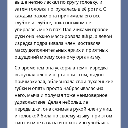
выше нежно ласкал по кругу головку, и
затем головка погружалась в её ротик. С
каждым разом она принимала его все
глубже и глубже, пока носиком не
упиралась мне в пах. Пальчиками правой
руки она нежно массировала яйца, а левой
изредка подрачивала член, доставляя
массу дополнительных ярких и приятных
ощущений моему сонному организму.
Со временем она ускоряла темп, изредка
выпуская член изо рта при этом, жадно
причмокивая, облизывала свои пухленькие
губки и опять просто набрасываласьна
него, мыча и получая тоже неимоверное
удовольствие. Делая небольшие
передышки, она сжимала рукой член у яиц,
и головкой била по своему языку, при этом
смотря мне в глаза и похотливо улыбаясь.