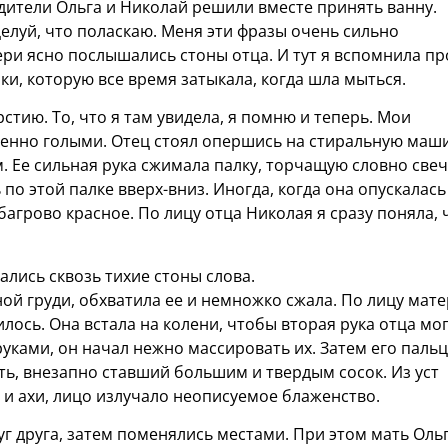
одители Ольга и Николай решили вместе принять ванну.
целуй, что поласкаю. Меня эти фразы очень сильно
вери ясно послышались стоны отца. И тут я вспомнила пр
ки, которую все время затыкала, когда шла мыться.
рстию. То, что я там увидела, я помню и теперь. Мои
енно голыми. Отец стоял опершись на стиральную маши
. Ее сильная рука сжимала палку, торчащую словно свеч
 по этой палке вверх-вниз. Иногда, когда она опускалась
агрово красное. По лицу отца Николая я сразу поняла, 
ышались сквозь тихие стоны слова.
ной груди, обхватила ее и немножко сжала. По лицу мат
илось. Она встала на колени, чтобы вторая рука отца мо
руками, он начал нежно массировать их. Затем его паль
ть, внезапно ставший большим и твердым сосок. Из уст
 и ахи, лицо излучало неописуемое блаженство.
г друга, затем поменялись местами. При этом мать Оль