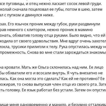
се пуговицы, и отец нежно ласкает сосок левой груди.
иколай сначала поцеловал ее губы, потом в шею, затем
л с пупком и двинулся ниже.
зах. Его язычок проник между губок, руки раздвинули
грав немного с клитором, нежно проник в мамино
онать, обхватив голову отца руками. Было видно, что ей
ходила от своего удовольствия. Мне вдруг очень захоте
мокла, трусики прилипли к телу. Рука опустилась между н
 промежность. Снова во мне стали зарождаться знакомы
а кровати. Мать же Ольга склонилась над ним. Ее лицо
бы обхватили его и всосали внутрь. Я чуть внезапно не
ась. Как она могла это сделать? Как ей не противно? Ее
пожирая, то снова выпуская член отца из своего рта. Зат
ь головку. Ее язык работал без устали. Затем он опусти
елище меня одновременно и манило, и безумно отталкив