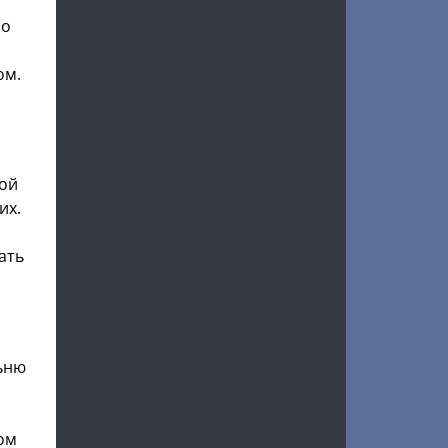
но
ом.
ной
их.
ать
льню
ном