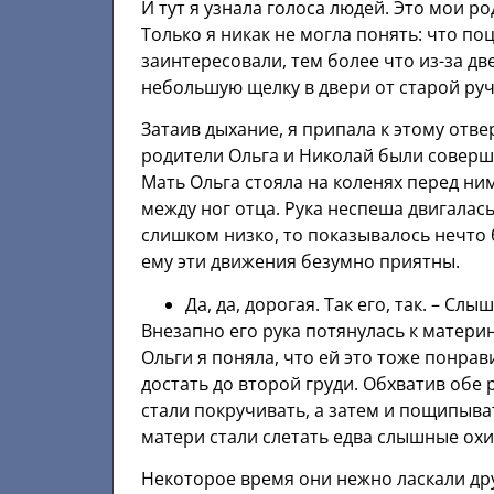
И тут я узнала голоса людей. Это мои р
Только я никак не могла понять: что по
заинтересовали, тем более что из-за д
небольшую щелку в двери от старой руч
Затаив дыхание, я припала к этому отве
родители Ольга и Николай были соверш
Мать Ольга стояла на коленях перед ним
между ног отца. Рука неспеша двигалась
слишком низко, то показывалось нечто б
ему эти движения безумно приятны.
Да, да, дорогая. Так его, так. – Сл
Внезапно его рука потянулась к матери
Ольги я поняла, что ей это тоже понрав
достать до второй груди. Обхватив обе 
стали покручивать, а затем и пощипыва
матери стали слетать едва слышные охи
Некоторое время они нежно ласкали дру