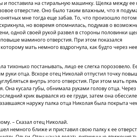
ы и поставила на стиральную машинку. Щелка между ее 
овое отверстие. Оно было таким влажным, что я подум
понятных мне тогда еще забав. То, что произошло потом
 вскрикнула, но вовремя опомнилась, подумав о возможн
лени, одной своей рукой развел в стороны половинки ще
ь повыше маминого отверстия. При этом показался
 которому мать немного вздрогнула, как будто через не
ла тихонько постанывать, лицо ее слегка порозовело. Е
ям руки отца. Вскоре отец Николай отпустил точку повы
углубляться внутрь этого отверстия. При этом мать пря
. Она кусала губы, обнимала руками голову отца. Через
оследний крик вырвался из ее груди, затем она обессил
азавшаяся наружу палка отца Николая была покрыта че
ому. – Сказал отец Николай.
ошел немного ближе и приставил свою палку к ее отверс
внутрь Ольги. Отец начал делать ритмичные движения ту