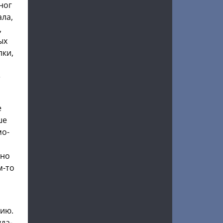
ног
ала,
,
ых
лки,
е
е
ше
мо-
ено
м-то
тию.
да-