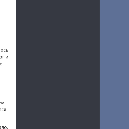
лось
ог и
е
ем
лся
ало.