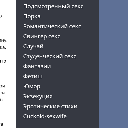
Подсмотренный секс
Порка
о
Романтический секс
Свингер секс
ну.
Случай
ка,
Студенческий секс
что
Фантазии
Фетиш
Юмор
ери
гла
Экзекуция
цы
Эротические стихи
Cuckold-sexwife
га