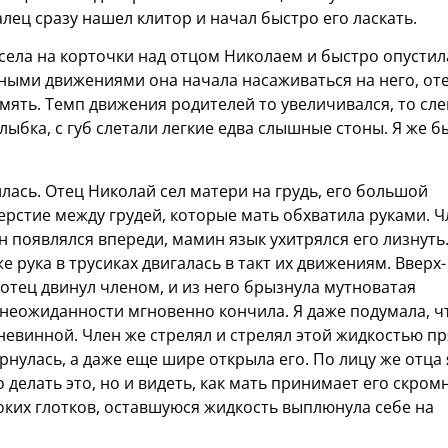
алец сразу нашел клитор и начал быстро его ласкать.
села на корточки над отцом Николаем и быстро опустил
ными движениями она начала насаживаться на него, от
мять. Темп движения родителей то увеличивался, то сле
ыбка, с губ слетали легкие едва слышные стоны. Я же б
ась. Отец Николай сел матери на грудь, его большой
ерстие между грудей, которые мать обхватила руками. Ч
он появлялся впереди, мамин язык ухитрялся его лизнуть
е рука в трусиках двигалась в такт их движениям. Вверх-
з отец двинул членом, и из него брызнула мутноватая
т неожиданности мгновенно кончила. Я даже подумала, ч
я невинной. Член же стрелял и стрелял этой жидкостью п
ернулась, а даже еще шире открыла его. По лицу же отца 
о делать это, но и видеть, как мать принимает его скро
боких глотков, оставшуюся жидкость выплюнула себе на