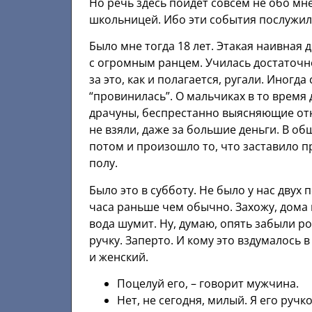
Но речь здесь пойдет совсем не обо мн
школьницей. Ибо эти события послужил
Было мне тогда 18 лет. Этакая наивная
с огромным ранцем. Училась достаточно
за это, как и полагается, ругали. Иногд
“провинилась”. О мальчиках в то время
драчуны, беспрестанно выясняющие отн
не взяли, даже за большие деньги. В об
потом и произошло то, что заставило 
полу.
Было это в субботу. Не было у нас двух
часа раньше чем обычно. Захожу, дома в
вода шумит. Ну, думаю, опять забыли р
ручку. Заперто. И кому это вздумалось 
и женский.
Поцелуй его, – говорит мужчина.
Нет, не сегодня, милый. Я его ручк