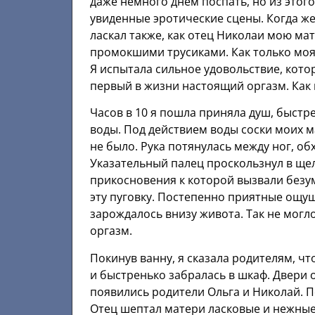
даже немного днем поспать, но из этого
увиденные эротические сцены. Когда же 
ласкал также, как отец Николаи мою мат
промокшими трусиками. Как только моя 
Я испытала сильное удовольствие, кото
первый в жизни настоящий оргазм. Как
Часов в 10 я пошла приняла душ, быстре
воды. Под действием воды соски моих м
не было. Рука потянулась между ног, об
Указательный палец проскользнул в щель
прикосновения к которой вызвали без
эту пуговку. Постепенно приятные ощу
зарождалось внизу живота. Так не могл
оргазм.
Покинув ванну, я сказала родителям, чт
и быстренько забралась в шкаф. Двери 
появились родители Ольга и Николай. П
Отец шептал матери ласковые и нежные с