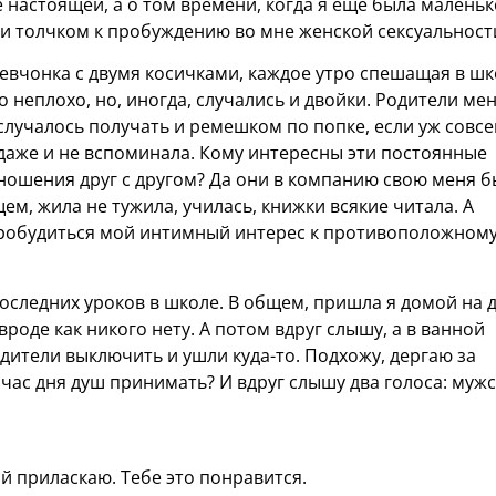
е настоящей, а о том времени, когда я еще была малень
и толчком к пробуждению во мне женской сексуальност
 девчонка с двумя косичками, каждое утро спешащая в шк
 неплохо, но, иногда, случались и двойки. Родители ме
а случалось получать и ремешком по попке, если уж совс
 даже и не вспоминала. Кому интересны эти постоянные
ошения друг с другом? Да они в компанию свою меня б
щем, жила не тужила, училась, книжки всякие читала. А
пробудиться мой интимный интерес к противоположном
 последних уроков в школе. В общем, пришла я домой на 
роде как никого нету. А потом вдруг слышу, а в ванной
одители выключить и ушли куда-то. Подхожу, дергаю за
в час дня душ принимать? И вдруг слышу два голоса: муж
ой приласкаю. Тебе это понравится.