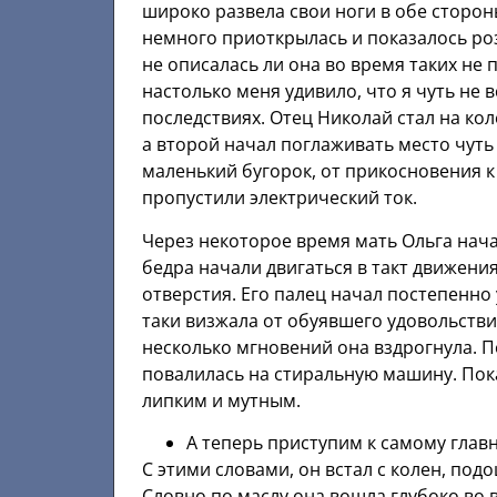
широко развела свои ноги в обе сторон
немного приоткрылась и показалось роз
не описалась ли она во время таких не 
настолько меня удивило, что я чуть не
последствиях. Отец Николай стал на ко
а второй начал поглаживать место чут
маленький бугорок, от прикосновения к
пропустили электрический ток.
Через некоторое время мать Ольга нача
бедра начали двигаться в такт движени
отверстия. Его палец начал постепенно 
таки визжала от обуявшего удовольствия
несколько мгновений она вздрогнула. П
повалилась на стиральную машину. Пок
липким и мутным.
А теперь приступим к самому главн
С этими словами, он встал с колен, под
Словно по маслу она вошла глубоко во 