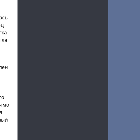
ась
ец
гка
ыла
лен
.
то
рямо
я
мный