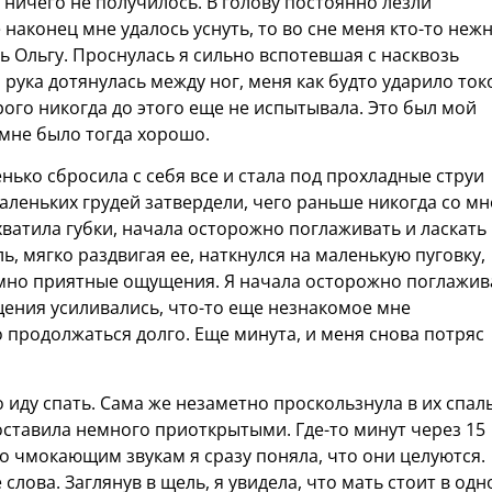
 ничего не получилось. В голову постоянно лезли
наконец мне удалось уснуть, то во сне меня кто-то неж
ь Ольгу. Проснулась я сильно вспотевшая с насквозь
рука дотянулась между ног, меня как будто ударило ток
рого никогда до этого еще не испытывала. Это был мой
 мне было тогда хорошо.
нько сбросила с себя все и стала под прохладные струи
аленьких грудей затвердели, чего раньше никогда со м
хватила губки, начала осторожно поглаживать и ласкать 
, мягко раздвигая ее, наткнулся на маленькую пуговку,
умно приятные ощущения. Я начала осторожно поглажив
щения усиливались, что-то еще незнакомое мне
о продолжаться долго. Еще минута, и меня снова потряс
о иду спать. Сама же незаметно проскользнула в их спа
оставила немного приоткрытыми. Где-то минут через 15
о чмокающим звукам я сразу поняла, что они целуются.
лова. Заглянув в щель, я увидела, что мать стоит в од