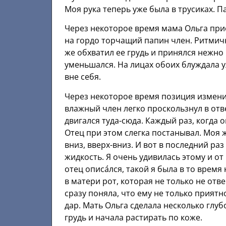
Моя рука теперь уже была в трусиках. П
Через некоторое время мама Ольга при
на гордо торчащий папин член. Ритмич
же обхватил ее грудь и принялся нежно 
уменьшался. На лицах обоих блуждала ул
вне себя.
Через некоторое время позиция изменил
влажный член легко проскользнул в отв
двигался туда-сюда. Каждый раз, когда 
Отец при этом слегка постанывал. Моя ж
вниз, вверх-вниз. И вот в последний ра
жидкость. Я очень удивилась этому и о
отец описа́лся, такой я была в то врем
в матери рот, которая не только не отв
сразу поняла, что ему не только приятн
дар. Мать Ольга сделала несколько глу
грудь и начала растирать по коже.