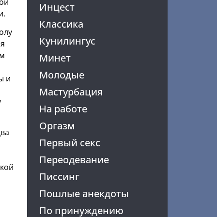
кой
Инцест
и.
Классика
олу
Кунилингус
ня
ем
Минет
Молодые
ы и
Мастурбация
у
На работе
Оргазм
два
Первый секс
Переодевание
ской
Писсинг
Пошлые анекдоты
По принуждению