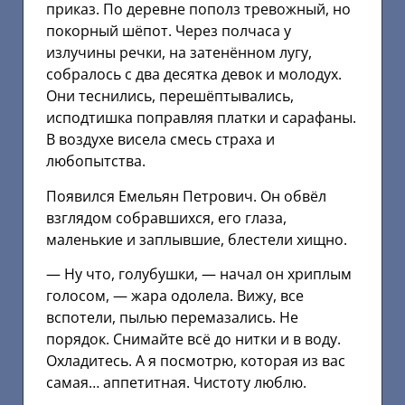
приказ. По деревне пополз тревожный, но
покорный шёпот. Через полчаса у
излучины речки, на затенённом лугу,
собралось с два десятка девок и молодух.
Они теснились, перешёптывались,
исподтишка поправляя платки и сарафаны.
В воздухе висела смесь страха и
любопытства.
Появился Емельян Петрович. Он обвёл
взглядом собравшихся, его глаза,
маленькие и заплывшие, блестели хищно.
— Ну что, голубушки, — начал он хриплым
голосом, — жара одолела. Вижу, все
вспотели, пылью перемазались. Не
порядок. Снимайте всё до нитки и в воду.
Охладитесь. А я посмотрю, которая из вас
самая… аппетитная. Чистоту люблю.