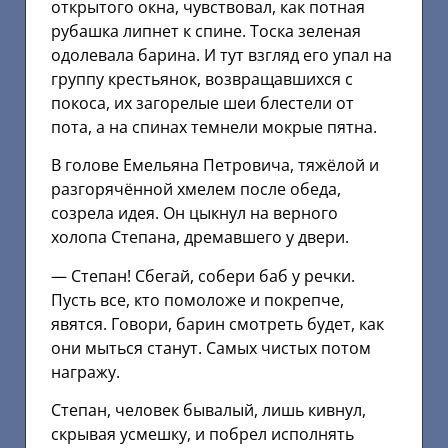
открытого окна, чувствовал, как потная
рубашка липнет к спине. Тоска зеленая
одолевала барина. И тут взгляд его упал на
группу крестьянок, возвращавшихся с
покоса, их загорелые шеи блестели от
пота, а на спинах темнели мокрые пятна.
В голове Емельяна Петровича, тяжёлой и
разгорячённой хмелем после обеда,
созрела идея. Он цыкнул на верного
холопа Степана, дремавшего у двери.
— Степан! Сбегай, собери баб у речки.
Пусть все, кто помоложе и покрепче,
явятся. Говори, барин смотреть будет, как
они мыться станут. Самых чистых потом
награжу.
Степан, человек бывалый, лишь кивнул,
скрывая усмешку, и побрел исполнять