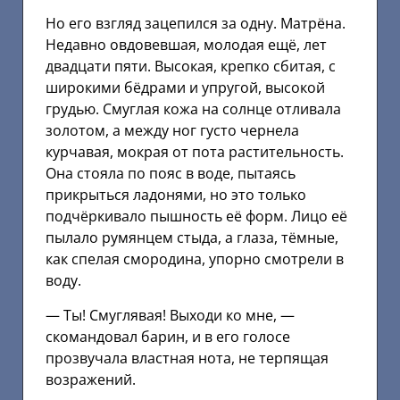
Но его взгляд зацепился за одну. Матрёна.
Недавно овдовевшая, молодая ещё, лет
двадцати пяти. Высокая, крепко сбитая, с
широкими бёдрами и упругой, высокой
грудью. Смуглая кожа на солнце отливала
золотом, а между ног густо чернела
курчавая, мокрая от пота растительность.
Она стояла по пояс в воде, пытаясь
прикрыться ладонями, но это только
подчёркивало пышность её форм. Лицо её
пылало румянцем стыда, а глаза, тёмные,
как спелая смородина, упорно смотрели в
воду.
— Ты! Смуглявая! Выходи ко мне, —
скомандовал барин, и в его голосе
прозвучала властная нота, не терпящая
возражений.