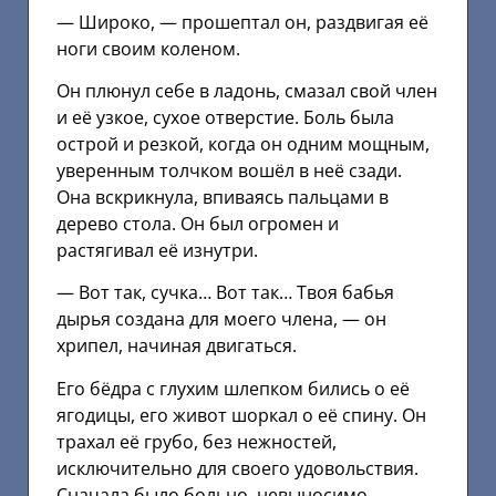
— Широко, — прошептал он, раздвигая её
ноги своим коленом.
Он плюнул себе в ладонь, смазал свой член
и её узкое, сухое отверстие. Боль была
острой и резкой, когда он одним мощным,
уверенным толчком вошёл в неё сзади.
Она вскрикнула, впиваясь пальцами в
дерево стола. Он был огромен и
растягивал её изнутри.
— Вот так, сучка… Вот так… Твоя бабья
дырья создана для моего члена, — он
хрипел, начиная двигаться.
Его бёдра с глухим шлепком бились о её
ягодицы, его живот шоркал о её спину. Он
трахал её грубо, без нежностей,
исключительно для своего удовольствия.
Сначала было больно, невыносимо