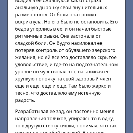
всадил в ее сжавшуюся как от страха
анальную дырочку свой внушительных
размеров кол. От боли она громко
вскрикнула. Но его было не остановить. Его
бедра уперлись в ее, и он начал быстрые
ритмичные рывки. Она застонала от
сладкой боли. Он будто насиловал ее,
потеряв контроль от обуявшего зверского
желания, но ей все это доставляло скрытое
удовольствие, и где-то на подсознательном
уровне он чувствовал это, насаживая ее
хрупкую попочку на свой здоровый член
еще и еще, еще и еще. Там было жарко и
тесно, что доставляло ему истенную
радость.
Разрабатывая ее зад, он постоянно менял
направления толчков, упираясь то в одну,
то в другую стенку кишки, понимая, что так
мучает ее с особой усладой. В порыве