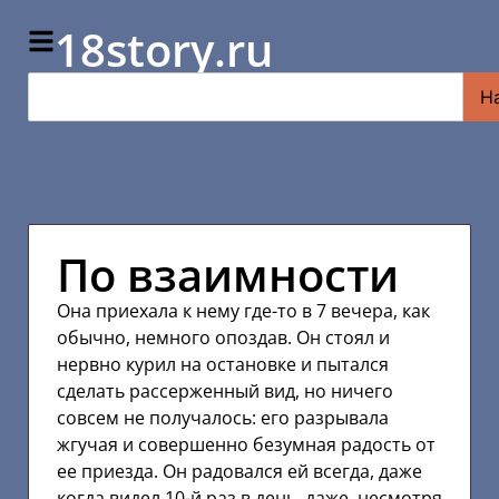
18story.ru
Н
По взаимности
Она приехала к нему где-то в 7 вечера, как
обычно, немного опоздав. Он стоял и
нервно курил на остановке и пытался
сделать рассерженный вид, но ничего
совсем не получалось: его разрывала
жгучая и совершенно безумная радость от
ее приезда. Он радовался ей всегда, даже
когда видел 10-й раз в день, даже, несмотря