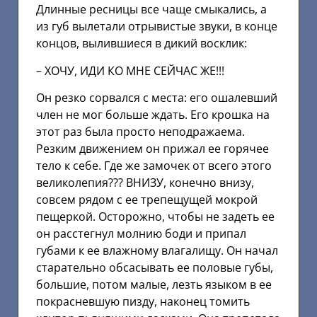
Длинные ресницы все чаще смыкались, а
из губ вылетали отрывистые звуки, в конце
концов, вылившиеся в дикий восклик:
– ХОЧУ, ИДИ КО МНЕ СЕЙЧАС ЖЕ!!!
Он резко сорвался с места: его ошалевший
член не мог больше ждать. Его крошка на
этот раз была просто неподражаема.
Резким движением он прижал ее горячее
тело к себе. Где же замочек от всего этого
великолепия??? ВНИЗУ, конечно внизу,
совсем рядом с ее трепещущей мокрой
пещеркой. Осторожно, чтобы не задеть ее
он расстегнул молнию боди и припал
губами к ее влажному влагалищу. Он начал
старательно обсасывать ее половые губы,
большие, потом малые, лезть языком в ее
покрасневшую пизду, наконец томить