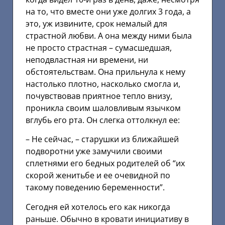
на то, что вместе они уже долгих 3 года, а
это, уж извините, срок немалый для
страстной любви. А она между ними была
не просто страстная – сумасшедшая,
неподвластная ни времени, ни
обстоятельствам. Она прильнула к нему
настолько плотно, насколько смогла и,
почувствовав приятное тепло внизу,
проникла своим шаловливым язычком
вглубь его рта. Он слегка оттолкнул ее:
– Не сейчас, – старушки из ближайшей
подворотни уже замучили своими
сплетнями его бедных родителей об “их
скорой женитьбе и ее очевидной по
такому поведению беременности”.
Сегодня ей хотелось его как никогда
раньше. Обычно в кровати инициативу в