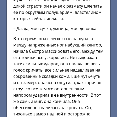
дикой страсти он начал с размаху шлепать
ее по округлым полушариям, властелином
которых сейчас являлся.
– Да, да, моя сучка, умница, моя девочка.
В это время она с легкостью нащупала
между напряженных ног набухший клитор,
начала быстро массировать его, между тем
его толчки все ускорялись. Не выдержав
таких сильных ударов, она начала во весь
голос кричать, все сильнее надавливая на
сокровенные складки кожи. Еще чуть-чуть
и он замер: она ясно ощутила, как горячая
струя со все тем же остервенелым
напором ударила в ее внутренности. В тот
же самый миг, она кончила. Она
обессилено свалилась на кровать. Он,
тихонько замер над ней и осторожно