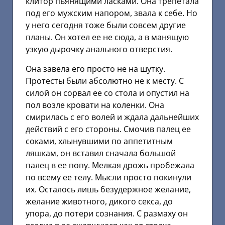
клитор пьянящими ласками. Она трепетала
под его мужским напором, звала к себе. Но
у него сегодня тоже были совсем другие
планы. Он хотел ее не сюда, а в манящую
узкую дырочку анального отверстия.
Она завела его просто не на шутку.
Протесты были абсолютно не к месту. С
силой он сорвал ее со стола и опустил на
пол возле кровати на коленки. Она
смирилась с его волей и ждала дальнейших
действий с его стороны. Смочив палец ее
соками, хлынувшими по аппетитным
ляшкам, он вставил сначала большой
палец в ее попу. Мелкая дрожь пробежала
по всему ее телу. Мысли просто покинули
их. Осталось лишь безудержное желание,
желание животного, дикого секса, до
упора, до потери сознания. С размаху он