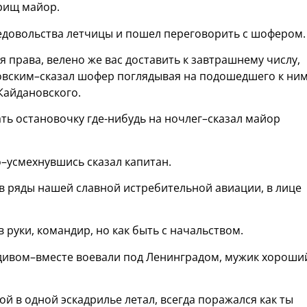
арищ майор.
едовольства летчицы и пошел переговорить с шофером.
я права, велено же вас доставить к завтрашнему числу,
овским–сказал шофер поглядывая на подошедшего к ни
Кайдановского.
ть остановочку где-нибудь на ночлег–сказал майор
о–усмехнувшись сказал капитан.
в ряды нашей славной истребительной авиации, в лице
 руки, командир, но как быть с начальством.
мдивом–вместе воевали под Ленинградом, мужик хороши
ой в одной эскадрилье летал, всегда поражался как ты