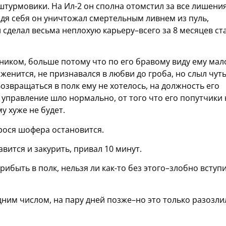
штурмовики. На Ил-2 он сполна отомстил за все лишени
дя себя он уничтожал смертельным ливнем из пуль,
 сделал весьма неплохую карьеру–всего за 8 месяцев ст
иком, больше потому что по его бравому виду ему мал
 женится, не признавался в любви до гроба, но слыл чуть
звращаться в полк ему не хотелось, на должность его
управление шло нормально, от того что его попутчики 
у хуже не будет.
рося шофера остановится.
вится и закурить, привал 10 минут.
ибыть в полк, нельзя ли как-то без этого–злобно вступ
дним числом, на пару дней позже–но это только разозли