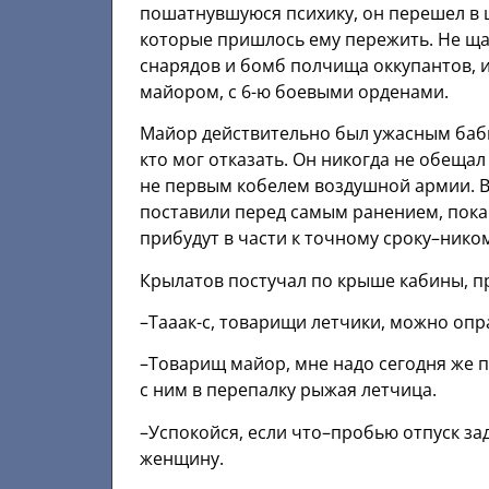
пошатнувшуюся психику, он перешел в 
которые пришлось ему пережить. Не ща
снарядов и бомб полчища оккупантов, и
майором, с 6-ю боевыми орденами.
Майор действительно был ужасным бабн
кто мог отказать. Он никогда не обещал
не первым кобелем воздушной армии. Во
поставили перед самым ранением, пока 
прибудут в части к точному сроку–ником
Крылатов постучал по крыше кабины, п
–Тааак-с, товарищи летчики, можно опра
–Товарищ майор, мне надо сегодня же пр
с ним в перепалку рыжая летчица.
–Успокойся, если что–пробью отпуск за
женщину.