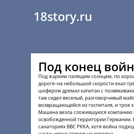
18story.ru
Под конец войн
Под жарким палящим солнцем, по хоро
дороге–на небольшой скорости ехал тр
шофером дремал капитан с позвякивающ
там сидел веселый, разговорчивый май
возвращающийся из госпиталя, и трое 
Машина везла сложившуюся компанию в 
освобожденной территории Германии. К
санаториях ВВС РККА, хотя война подхо
части–мягко говоря не хотелось.