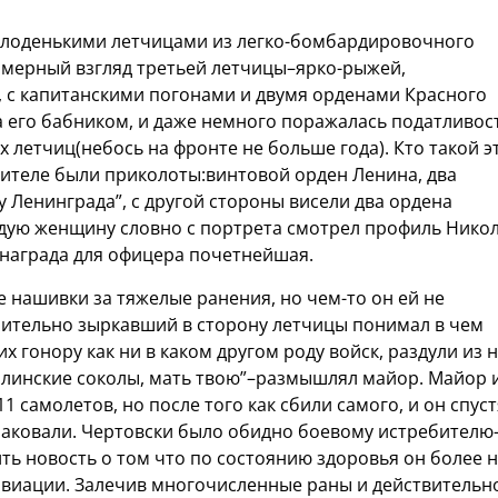
олоденькими летчицами из легко-бомбардировочного
омерный взгляд третьей летчицы–ярко-рыжей,
, с капитанскими погонами и двумя орденами Красного
а его бабником, и даже немного поражалась податливос
летчиц(небось на фронте не больше года). Кто такой э
 кителе были приколоты:винтовой орден Ленина, два
у Ленинграда”, с другой стороны висели два ордена
дую женщину словно с портрета смотрел профиль Нико
 награда для офицера почетнейшая.
 нашивки за тяжелые ранения, но чем-то он ей не
зрительно зыркавший в сторону летчицы понимал в чем
х гонору как ни в каком другом роду войск, раздули из 
сталинские соколы, мать твою”–размышлял майор. Майор 
1 самолетов, но после того как сбили самого, и он спуст
аковали. Чертовски было обидно боевому истребителю
ь новость о том что по состоянию здоровья он более 
виации. Залечив многочисленные раны и действительн