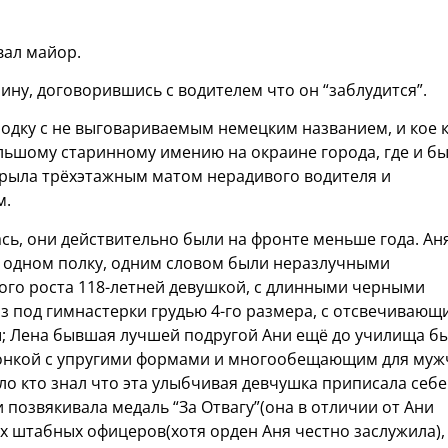
вал майор.
ну, договорившись с водителем что он “заблудится”.
одку с не выговариваемым немецким названием, и кое 
льшому старинному имению на окраине города, где и б
рыла трёхэтажным матом нерадивого водителя и
м.
ь, они действительно были на фронте меньше года. Ан
в одном полку, одним словом были неразлучными
кого роста 118-летней девушкой, с длинными черными
 под гимнастерки грудью 4-го размера, с отсвечивающ
; Лена бывшая лучшей подругой Ани ещё до училища б
чонкой с упругими формами и многообещающим для муж
мало кто знал что эта улыбчивая девчушка приписала себе
и позвякивала медаль “За Отвагу”(она в отличии от Ани
 штабных офицеров(хотя орден Аня честно заслужила),