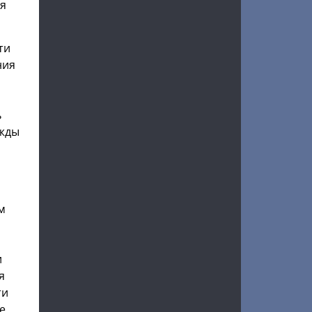
ся
ти
ния
ь
ажды
м
и
я
ти
е