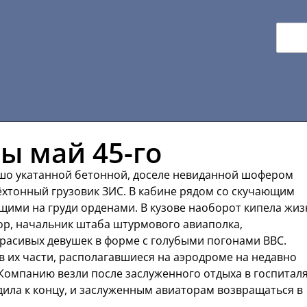
ы май 45-го
шо укатанной бетонной, доселе невиданной шофером
ёхтонный грузовик ЗИС. В кабине рядом со скучающим
ими на груди орденами. В кузове наоборот кипела жиз
ор, начальник штаба штурмового авиаполка,
красивых девушек в форме с голубыми погонами ВВС.
их части, располагавшиеся на аэродроме на недавно
омпанию везли после заслуженного отдыха в госпиталя
дила к концу, и заслуженным авиаторам возвращаться в