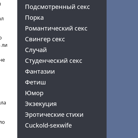
я
Подсмотренный секс
Порка
ал
Романтический секс
о
Свингер секс
 ли
Случай
Студенческий секс
не
Фантазии
Фетиш
Юмор
ила
Экзекуция
Эротические стихи
ло
Cuckold-sexwife