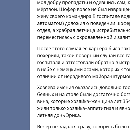
мол добру пропадать) и одевшись сам, 
мёртвой. Шофер вовсе не был извращен
жену своего командира.В госпитале вод
автоматом) доложил о поведении шофер
отдел, а храбрая летчица истребитель
переместилась с окровавленной и зали
После этого случая её карьера была за
похерили, такой позорный случай все та
госпиталя и аттестовали обратно в ист
в небе с немецкими асами, которых к то
отличии от нерадивого майора-штурмо
Хозяева имения оказались довольно го
бедных и на столе были достаточно бо
вина, которые хозяйка–женщина лет 35
жили только хозяйка–аппетитная и явно
летняя дочь Эрика.
Вечер не задался сразу, говорить было