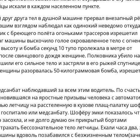
йцы искали в каждом населенном пункте.
й друг друга тел в душной машине прервал внезапный рё
евшим взглядом наблюдал как одинокий неведомо откуд
к с бреющего полёта огоньками трассеров изрешетил
аг машины выскочило голое окровавленное тело с огнен
высоту и бомба секунд 10 тупо пролежала в метре от
после свинцового дождя женщине. Полковника убило на
шили его сильное тело и застряли в его рыжей спутнице
енщины разорвалась 50-килограммовая бомба, изреше
дсанбат наблюдавший за всем этим водитель. По счаст
тановившаяся на яростные призывы человека с автомато
вью летчицу на расстеленную в кузове плащ-палатку шо
 госпиталю или медсанбату. Шофёру эмки показалось ч
 засохла, и не долго думаю он прикрытый бортами
рахать бессознательное тело летчицы. Ехали часа два, 
машины вдоволь позабавился с безжизненным телом(зач