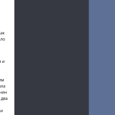
как
ыло
я и
им
ыла
чин
 два
 и