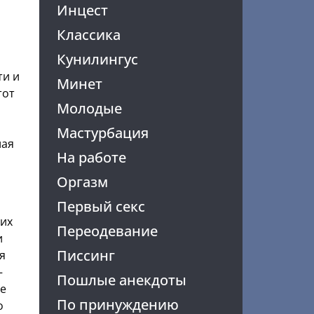
Инцест
Классика
Кунилингус
ти и
Минет
тот
Молодые
Мастурбация
лая
На работе
Оргазм
Первый секс
них
Переодевание
и
Писсинг
я
–
Пошлые анекдоты
не
По принуждению
о