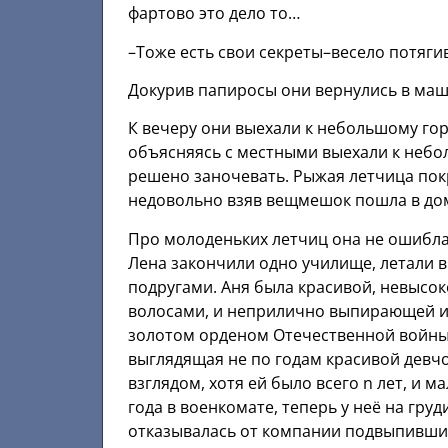
фартово это дело то…
–Тоже есть свои секреты–весело потяги
Докурив папиросы они вернулись в маши
К вечеру они выехали к небольшому гор
объясняясь с местными выехали к небо
решено заночевать. Рыжая летчица пок
недовольно взяв вещмешок пошла в до
Про молоденьких летчиц она не ошиблас
Лена закончили одно училище, летали 
подругами. Аня была красивой, невысо
волосами, и неприлично выпирающей из
золотом орденом Отечественной войны
выглядящая не по годам красивой дев
взглядом, хотя ей было всего n лет, и 
года в военкомате, теперь у неё на груд
отказывалась от компании подвыпивших