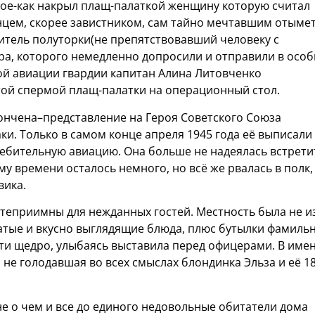
кое-как накрыл плащ-палаткой женщину которую считал
цем, скорее завистником, сам тайно мечтавшим отыме
итель полуторки(не препятствовавший человеку с
а, которого немедленно допросили и отправили в осо
ной авиации гвардии капитан Алина Литовченко
той спермой плащ-палатки на операционный стол.
кончена–представление на Героя Советского Союза
ки. Только в самом конце апреля 1945 года её выписали
ребительную авиацию. Она больше не надеялась встрети
му времени осталось немного, но всё же рвалась в полк,
вика.
степриимны для нежданных гостей. Местность была не и
гатые и вкусно выглядящие блюда, плюс бутылки фамиль
-ти щедро, улыбаясь выставила перед офицерами. В име
 не голодавшая во всех смыслах блондинка Эльза и её 18
 не о чем и все до единого недовольные обитатели дома