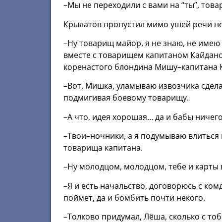
–Мы не переходили с вами на “ты”, тов
Крылатов пропустил мимо ушей речи н
–Ну товарищ майор, я не знаю, не имею 
вместе с товарищем капитаном Кайдан
коренастого блондина Мишу–капитана 
–Вот, Мишка, уламываю извозчика сдела
подмигивая боевому товарищу.
–А что, идея хорошая… да и бабы ничег
–Твои–ночники, а я подумываю влиться 
товарища капитана.
–Ну молодцом, молодцом, тебе и карты в
–Я и есть начальство, договорюсь с ко
поймет, да и бомбить почти некого.
–Толково придумал, Лёша, сколько с тоб