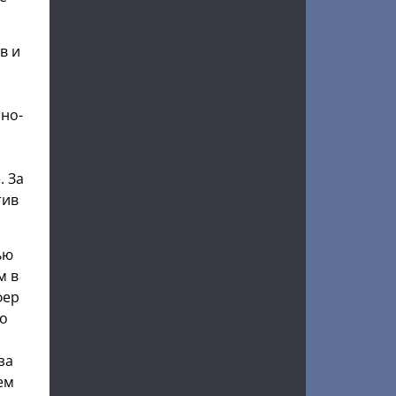
в и
а
но-
. За
тив
ью
м в
фер
то
за
ем