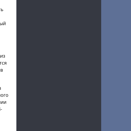
ть
бый
 из
тся
 в
з
ного
нии
-