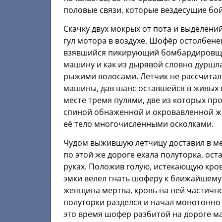
половые связи, которые вездесущие бо
Скачку двух мокрых от пота и выделени
гул мотора в воздухе. Шофёр остолбен
взявшийся пикирующий бомбардировщи
машину и как из дырявой словно дуршл
рыжими волосами. Летчик не рассчитал 
машины, дав шанс оставшейся в живых 
месте тремя пулями, две из которых про
спиной обнаженной и окровавленной ж
её тело многочисленными осколками.
Чудом выжившую летчицу доставил в ме
по этой же дороге ехала полуторка, ос
руках. Положив голую, истекающую кро
эмки велел гнать шоферу к ближайшему
женщина мертва, кровь на ней частично
полуторки разделся и начал монотонно т
это время шофер разбитой на дороге 