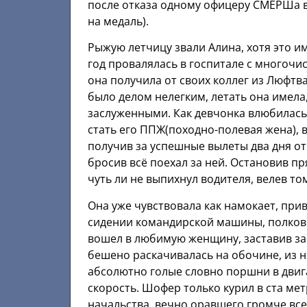
после отказа одному офицеру СМЕРШа 
на медаль).
Рыжую летчицу звали Алина, хотя это и
год провалялась в госпитале с многоч
она получила от своих коллег из Люфтв
было делом нелегким, летать она имела
заслуженными. Как девчонка влюбилась
стать его ППЖ(походно-полевая жена),
получив за успешные вылеты два дня о
бросив всё поехал за ней. Остановив п
чуть ли не выпихнул водителя, велев то
Она уже чувствовала как намокает, при
сидении командирской машины, полковн
вошел в любимую женщину, заставив за
бешено раскачивалась на обочине, из н
абсолютно голые словно поршни в двиг
скорость. Шофер только курил в ста м
начальства, вечно оравшего громче вс