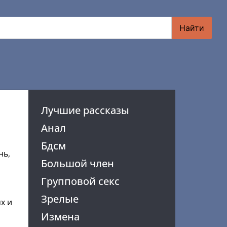
Найти
Лучшие рассказы
Анал
Бдсм
нь,
Большой член
Групповой секс
Зрелые
х и
Измена