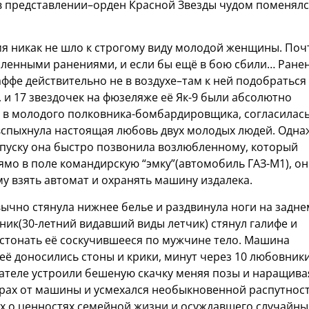
в представлении–орден Красной Звезды чудом поменял
мя никак не шло к строгому виду молодой женщины. Поч
исленными ранениями, и если бы ещё в бою сбили… Ране
аффе действительно не в воздухе–там к ней подобраться
, и 17 звездочек на фюзеляже её Як-9 были абсолютно
 в молодого полковника-бомбардировщика, согласилас
 вспыхнула настоящая любовь двух молодых людей. Одн
тпуску она быстро позвонила возлюбленному, который
рямо в поле командирскую “эмку”(автомобиль ГАЗ-М1), он
му взять автомат и охранять машину издалека.
вычно стянула нижнее белье и раздвинула ноги на задне
ик(30-летний видавший виды летчик) стянул галифе и
стонать её соскучившееся по мужчине тело. Машина
её доносились стоны и крики, минут через 10 любовник
ателе устроили бешеную скачку меняя позы и наращива
етрах от машины и усмехался необыкновенной распутнос
ех о ценностях семейной жизни и осуждавшего случайны