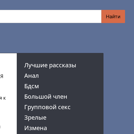
Найти
Лучшие рассказы
Анал
 Я
Бдсм
Большой член
я к
Групповой секс
Зрелые
я
Измена