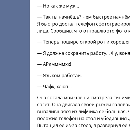
— Но как же муж…
— Так ты начнёшь? Чем быстрее начнём
Я быстро достал телефон сфотографиро
лица. Сообщив, что отправлю это фото 
— Теперь пошире открой рот и хорошен
— Я должна сохранить работу… Фу, воня
— АРлммммхх!
— Языком работай.
— Чафк, хлюп…
Она сосала мой член и смотрела синими 
сосёт. Она двигала своей рыжей головой
вывалившаяся из лифчика её большая, ч
положил телефон на стол и убедившись, 
Вытащил её из-за стола, я развернул её 