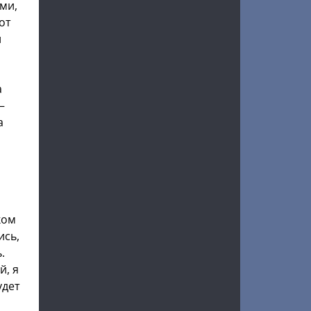
ми,
от
и
а
—
а
ком
ись,
.
й, я
удет