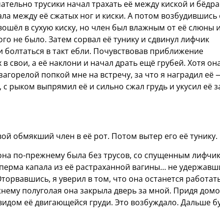
чательно трусики начал трахать её между киской и бёдра
зала между её сжатых ног и киски. А потом возбудившись 
вошёл в сухую киску, но член был влажным от её слюны 
го не было. Затем сорвал её тунику и сдвинул лифчик
ли болтаться в такт ебли. Почувствовав приближение
х в свои, а её наклони и начал драть ещё грубей. Хотя он
загорелой попкой мне на встречу, за что я наградил её 
 с рыком выпрямил её и сильно сжал грудь и укусил её з
вой обмякший член в её рот. Потом вытер его её тунику.
а она по-прежнему была без трусов, со спущенным лифчи
сперма капала из её растраханной вагины… не удержавш
Оторвавшись, я уверил в том, что она останется работать
жнему полуголая она закрыла дверь за мной. Придя домо
видом её двигающейся груди. Это возбуждало. Дальше б