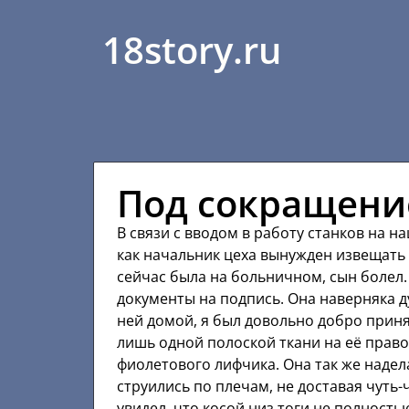
18story.ru
Под сокращени
В связи с вводом в работу станков на 
как начальник цеха вынужден извещать 
сейчас была на больничном, сын болел. 
документы на подпись. Она наверняка д
ней домой, я был довольно добро приня
лишь одной полоской ткани на её право
фиолетового лифчика. Она так же надел
струились по плечам, не доставая чуть-ч
увидел, что косой низ тоги не полност