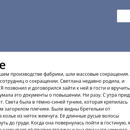
е
нашем производстве фабрики, шли массовые сокращения.
сотрудниц о сокращении. Светлана недавно родила, и
Я позвонил и договорился зайти к ней в гости и вручить
умала это документы о повышении. Ни разу. С утра прид
т. Света была в тёмно-синей тунике, которая крепилась
м загорелом плечике. Были видны бретельки от
а колье из ниток жемчуга. Её длинные русые волосы
уть до груди. Когда она повернулась пойти в гостиную, 
ью закрывает её правую ягодицу и она при шаге немного