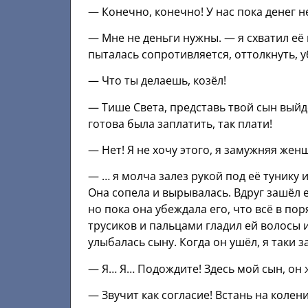
— Конечно, конечно! У нас пока денег н
— Мне не деньги нужны. — я схватил её 
пыталась сопротивляется, оттолкнуть, у
— Что ты делаешь, козёл!
— Тише Света, представь твой сын выйде
готова была заплатить, так плати!
— Нет! Я не хочу этого, я замужняя жен
— … я молча залез рукой под её тунику 
Она сопела и вырывалась. Вдруг зашёл е
но пока она убеждала его, что всё в пор
трусиков и пальцами гладил ей волосы и
улыбалась сыну. Когда он ушёл, я таки 
— Я… Я… Подождите! Здесь мой сын, он 
— Звучит как согласие! Встань на колени