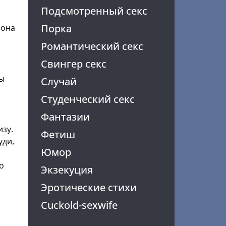
Подсмотренный секс
Порка
 она
Романтический секс
Свингер секс
ты
Случай
Студенческий секс
Фантазии
изу.
Фетиш
уди,
Юмор
о
Экзекуция
Эротические стихи
Cuckold-sexwife