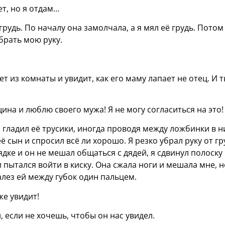
ет, но я отдам…
грудь. По началу она замолчала, а я мял её грудь. Потом
брать мою руку.
т из комнаты и увидит, как его маму лапает не отец. И 
щина и люблю своего мужа! Я не могу согласиться на это!
и гладил её трусики, иногда проводя между ложбинки в н
ё сын и спросил всё ли хорошо. Я резко убрал руку от гр
ядке и он не мешал общаться с дядей, я сдвинул полоску
 пытался войти в киску. Она сжала ноги и мешала мне, н
залез ей между губок один пальцем.
же увидит!
, если не хочешь, чтобы он нас увидел.