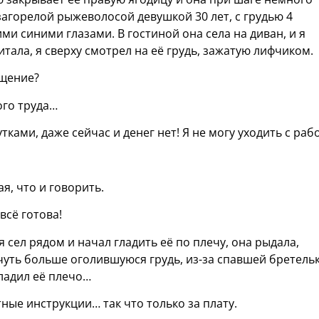
загорелой рыжеволосой девушкой 30 лет, с грудью 4
и синими глазами. В гостиной она села на диван, и я
тала, я сверху смотрел на её грудь, зажатую лифчиком.
ащение?
ого труда…
ками, даже сейчас и денег нет! Я не могу уходить с раб
я, что и говорить.
всё готова!
я сел рядом и начал гладить её по плечу, она рыдала,
чуть больше оголившуюся грудь, из-за спавшей бретельк
ладил её плечо…
ные инструкции… так что только за плату.