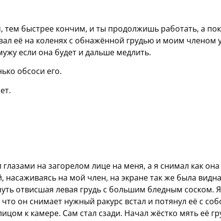
, тем быстрее кончим, и ты продолжишь работать, а по
вал её на коленях с обнажённой грудью и моим членом 
мужу если она будет и дальше медлить.
ько обсоси его.
ет.
глазами на загорелом лице на меня, а я снимал как она
, насаживаясь на мой член, на экране так же была видн
уть отвисшая левая грудь с большим бледным соском. Я
что он снимает нужный ракурс встал и потянул её с соб
лицом к камере. Сам стал сзади. Начал жёстко мять её гр