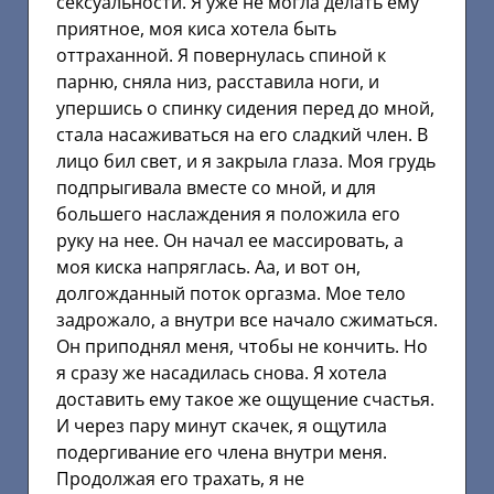
сексуальности. Я уже не могла делать ему
приятное, моя киса хотела быть
оттраханной. Я повернулась спиной к
парню, сняла низ, расставила ноги, и
упершись о спинку сидения перед до мной,
стала насаживаться на его сладкий член. В
лицо бил свет, и я закрыла глаза. Моя грудь
подпрыгивала вместе со мной, и для
большего наслаждения я положила его
руку на нее. Он начал ее массировать, а
моя киска напряглась. Аа, и вот он,
долгожданный поток оргазма. Мое тело
задрожало, а внутри все начало сжиматься.
Он приподнял меня, чтобы не кончить. Но
я сразу же насадилась снова. Я хотела
доставить ему такое же ощущение счастья.
И через пару минут скачек, я ощутила
подергивание его члена внутри меня.
Продолжая его трахать, я не