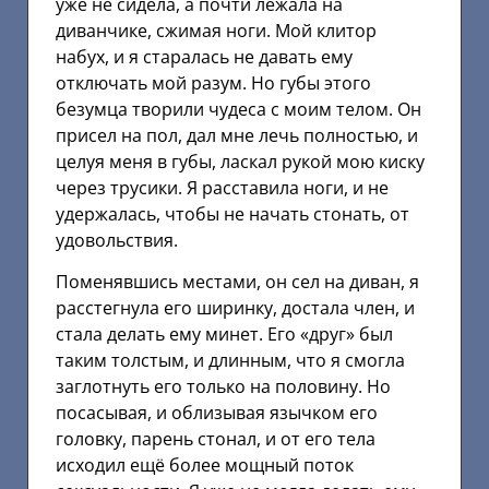
уже не сидела, а почти лежала на
диванчике, сжимая ноги. Мой клитор
набух, и я старалась не давать ему
отключать мой разум. Но губы этого
безумца творили чудеса с моим телом. Он
присел на пол, дал мне лечь полностью, и
целуя меня в губы, ласкал рукой мою киску
через трусики. Я расставила ноги, и не
удержалась, чтобы не начать стонать, от
удовольствия.
Поменявшись местами, он сел на диван, я
расстегнула его ширинку, достала член, и
стала делать ему минет. Его «друг» был
таким толстым, и длинным, что я смогла
заглотнуть его только на половину. Но
посасывая, и облизывая язычком его
головку, парень стонал, и от его тела
исходил ещё более мощный поток