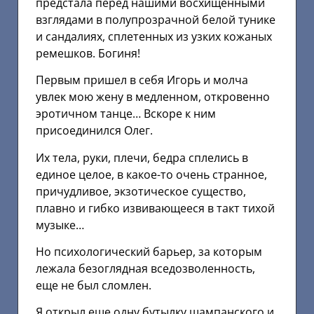
предстала перед нашими восхищенными
взглядами в полупрозрачной белой тунике
и сандалиях, сплетенных из узких кожаных
ремешков. Богиня!
Первым пришел в себя Игорь и молча
увлек мою жену в медленном, откровенно
эротичном танце… Вскоре к ним
присоединился Олег.
Их тела, руки, плечи, бедра сплелись в
единое целое, в какое-то очень странное,
причудливое, экзотическое существо,
плавно и гибко извивающееся в такт тихой
музыке…
Но психологический барьер, за которым
лежала безоглядная вседозволенность,
еще не был сломлен.
Я открыл еще одну бутылку шампанского и,