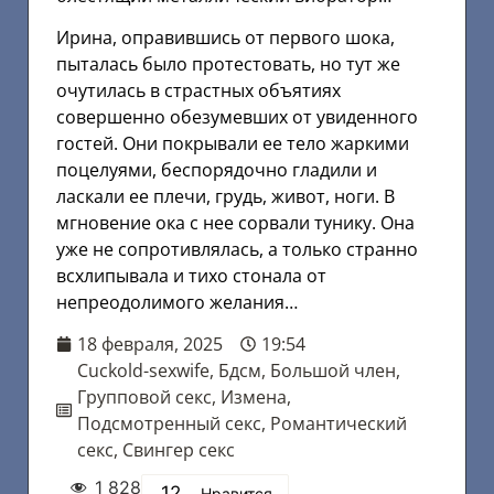
Ирина, оправившись от первого шока,
пыталась было протестовать, но тут же
очутилась в страстных объятиях
совершенно обезумевших от увиденного
гостей. Они покрывали ее тело жаркими
поцелуями, беспорядочно гладили и
ласкали ее плечи, грудь, живот, ноги. В
мгновение ока с нее сорвали тунику. Она
уже не сопротивлялась, а только странно
всхлипывала и тихо стонала от
непреодолимого желания…
18 февраля, 2025
19:54
Cuckold-sexwife
,
Бдсм
,
Большой член
,
Групповой секс
,
Измена
,
Подсмотренный секс
,
Романтический
секс
,
Свингер секс
1 828
12
Нравится