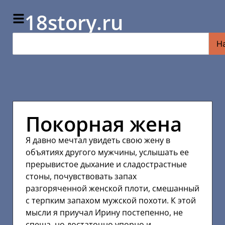
18story.ru
Н
Покорная жена
Я давно мечтал увидеть свою жену в
объятиях другого мужчины, услышать ее
прерывистое дыхание и сладострастные
стоны, почувствовать запах
разгоряченной женской плоти, смешанный
с терпким запахом мужской похоти. К этой
мысли я приучал Ирину постепенно, не
спеша, но достаточно упорно и