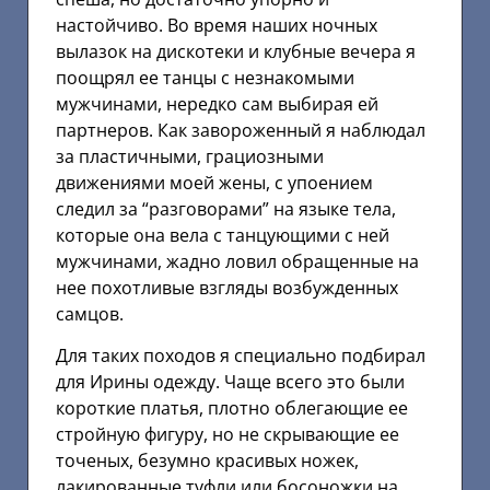
настойчиво. Во время наших ночных
вылазок на дискотеки и клубные вечера я
поощрял ее танцы с незнакомыми
мужчинами, нередко сам выбирая ей
партнеров. Как завороженный я наблюдал
за пластичными, грациозными
движениями моей жены, с упоением
следил за “разговорами” на языке тела,
которые она вела с танцующими с ней
мужчинами, жадно ловил обращенные на
нее похотливые взгляды возбужденных
самцов.
Для таких походов я специально подбирал
для Ирины одежду. Чаще всего это были
короткие платья, плотно облегающие ее
стройную фигуру, но не скрывающие ее
точеных, безумно красивых ножек,
лакированные туфли или босоножки на