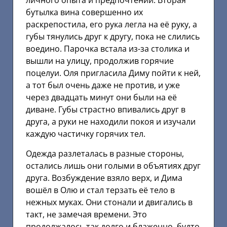
личного опыта и предпочтений. Вторая
бутылка вина совершенно их
раскрепостила, его рука легла на её руку, а
губы тянулись друг к другу, пока не слились
воедино. Парочка встала из-за столика и
вышли на улицу, продолжив горячие
поцелуи. Оля пригласила Диму пойти к ней,
а тот был очень даже не против, и уже
через двадцать минут они были на её
диване. Губы страстно впивались друг в
друга, а руки не находили покоя и изучали
каждую частичку горячих тел.
Одежда разлеталась в разные стороны,
остались лишь они голыми в объятиях друг
друга. Возбуждение взяло верх, и Дима
вошёл в Олю и стал терзать её тело в
нежных муках. Они стонали и двигались в
такт, не замечая времени. Это
продолжалось так долго и блаженно, будто