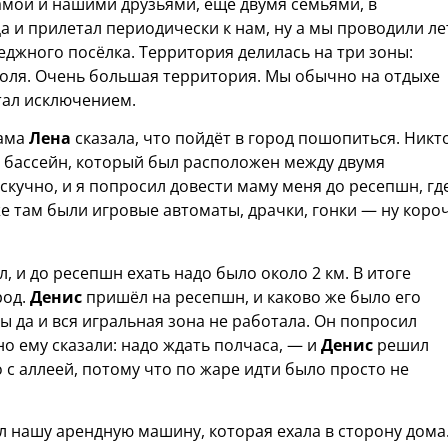
мамой и нашими друзьями, ещё двумя семьями, в
а и прилетал периодически к нам, ну а мы проводили ле
джного посёлка. Территория делилась на три зоны:
поля. Очень большая территория. Мы обычно на отдыхе
стал исключением.
мама
Лена
сказала, что пойдёт в город пошопиться. Никт
 в бассейн, который был расположен между двумя
 скучно, и я попросил довести маму меня до ресепшн, гд
же там были игровые автоматы, драчки, гонки — ну короч
, и до ресепшн ехать надо было около 2 км. В итоге
род.
Денис
пришёл на ресепшн, и каково же было его
ы да и вся игральная зона не работала. Он попросил
 но ему сказали: надо ждать полчаса, — и
Денис
решил
с аллеей, потому что по жаре идти было просто не
л нашу арендную машину, которая ехала в сторону дома.