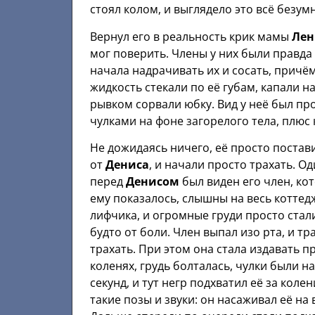
стоял колом, и выглядело это всё безум
Вернул его в реальность крик мамы
Ле
мог поверить. Члены у них были правд
начала надрачивать их и сосать, причём
жидкость стекали по её губам, капали н
рывком сорвали юбку. Вид у неё был пр
чулками на фоне загорелого тела, плюс 
Не дожидаясь ничего, её просто постав
от
Дениса
, и начали просто трахать. Од
перед
Денисом
был виден его член, кот
ему показалось, слышны на весь коттед
лифчика, и огромные груди просто стали
будто от боли. Член выпал изо рта, и т
трахать. При этом она стала издавать п
коленях, грудь болталась, чулки были 
секунд, и тут негр подхватил её за колен
такие позы и звуки: он насаживал её на