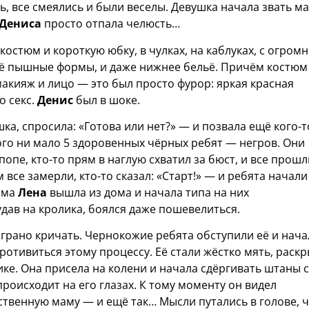
ь, все смеялись и были веселы. Девушка начала звать м
Дениса
просто отпала челюсть…
 костюм и короткую юбку, в чулках, на каблуках, с огром
 её пышные формы, и даже нижнее бельё. Причём костюм
макияж и лицо — это был просто фурор: яркая красная
о секс.
Денис
был в шоке.
ка, спросила: «Готова или нет?» — и позвала ещё кого-т
ого ни мало 5 здоровенных чёрных ребят — негров. Они
попе, кто-то прям в наглую схватил за бюст, и все прошл
 все замерли, кто-то сказал: «Старт!» — и ребята начали
мама
Лена
вышла из дома и начала типа на них
удав на кролика, боялся даже пошевелиться.
играно кричать. Чернокожие ребята обступили её и нача
 противиться этому процессу. Её стали жёстко мять, раск
ике. Она присела на колени и начала сдёргивать штаны с
происходит на его глазах. К тому моменту он видел
твенную маму — и ещё так… Мысли путались в голове, 