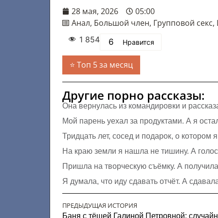
28 мая, 2026
05:00
Анал
,
Большой член
,
Групповой секс
,
1 854
6
Нравится
Топ 5 за месяц
Другие порно рассказы:
Она вернулась из командировки и рассказ
Мой парень уехал за продуктами. А я оста
Тридцать лет, сосед и подарок, о котором 
На краю земли я нашла не тишину. А голо
Пришла на творческую съёмку. А получила 
Я думала, что иду сдавать отчёт. А сдавал
ПРЕДЫДУЩАЯ ИСТОРИЯ
Баня с тёщей Галиной Петровной: случайн