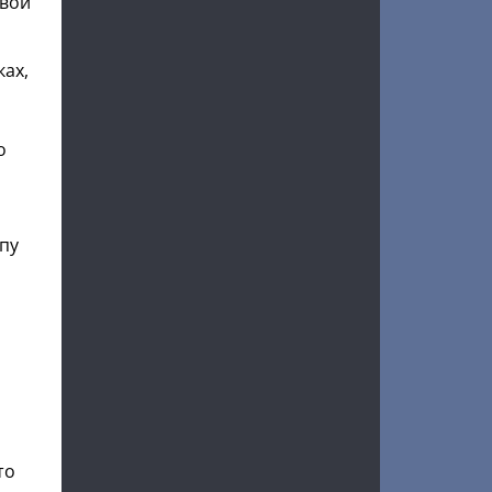
свои
ках,
а
о
опу
то