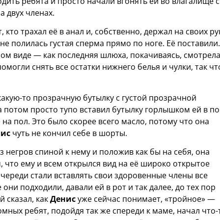
дить ребята и просто начали вгонять ей во влагалище 
а двух членах.
, кто трахал её в анал и, собственно, держал на своих ру
 не полилась густая сперма прямо по ноге. Её поставили.
ом виде — как последняя шлюха, покачиваясь, смотрел
помогли снять все остатки нижнего белья и чулки, так чт
какую-то прозрачную бутылку с густой прозрачной
 а потом просто тупо вставил бутылку горлышком ей в п
 на пол. Это было скорее всего масло, потому что она
нис
чуть не кончил себе в шорты.
из негров спиной к нему и положив как бы на себя, она
 что ему и всем открылся вид на её широко открытое
череди стали вставлять свои здоровенные члены все
они подходили, давали ей в рот и так далее, до тех пор
й сказал, как
Денис
уже сейчас понимает, «тройное» —
ромных ребят, подойдя так же спереди к маме, начал что-