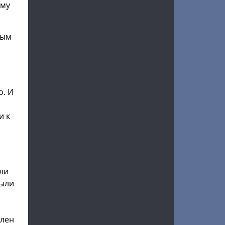
аму
ным
о. И
и к
ли
рыли
член