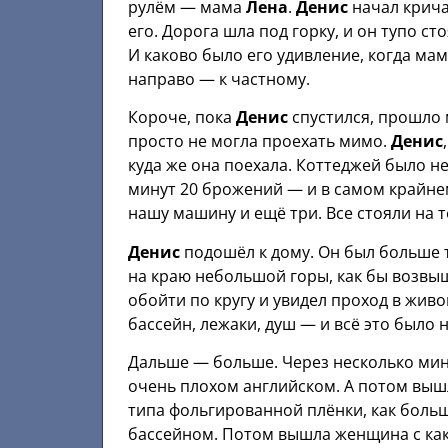
рулём — мама
Лена
.
Денис
начал крича
его. Дорога шла под горку, и он тупо с
И каково было его удивление, когда ма
направо — к частному.
Короче, пока
Денис
спустился, прошло м
просто не могла проехать мимо.
Денис
куда же она поехала. Коттеджей было н
минут 20 брожений — и в самом крайне
нашу машину и ещё три. Все стояли на 
Денис
подошёл к дому. Он был больше т
на краю небольшой горы, как бы возвыш
обойти по кругу и увидел проход в жив
бассейн, лежаки, душ — и всё это было 
Дальше — больше. Через несколько ми
очень плохом английском. А потом вышл
типа фольгированной плёнки, как больш
бассейном. Потом вышла женщина с как