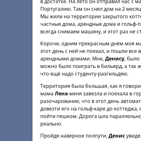
в достатке. На лето он отправил нас с 
Португалию. Там он снял дом на 2 месяц
Мы жили на территории закрытого котте
частные дома, арендные дома и гольф-
всегда снимаем машину, и этот раз не 
Короче, одним прекрасным днём моя 
этот день с ней не поехал, и пошли все
арендными домами. Мне,
Денису
, было
можно было поиграть в бильярд, а так 
что ещё надо студенту-разгильдяю.
Территория была большая, как я говорил
мама
Лена
меня завезла и поехала в го
разочарование, что в этот день автомат
довезти его на гольф-каре до коттеджа,
пойти пешком. Дорога шла параллельно 
реально.
Пройдя наверное полпути,
Денис
увиде