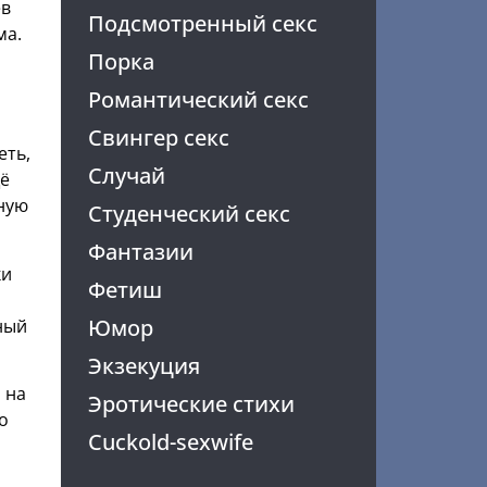
ев
Подсмотренный секс
ма.
Порка
Романтический секс
Свингер секс
еть,
Случай
щё
ную
Студенческий секс
Фантазии
ки
Фетиш
Юмор
ный
Экзекуция
 на
Эротические стихи
о
Cuckold-sexwife