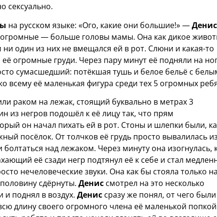
но сексуально.
ны
на русском языке: «Ого, какие они большие!» —
Денис
а огромные — больше головы мамы. Она как дикое живо
 ни один из них не вмещался ей в рот. Слюни и какая-то
а её огромные груди. Через пару минут её подняли на но
осто сумасшедший: потёкшая тушь и белое бельё с белы
ко всему её маленькая фигура среди тех 5 огромных ребя
или раком на лежак, стоящий буквально в метрах 3
ин из негров подошёл к её лицу так, что прям
орый он начал пихать ей в рот. Стоны и шлепки были, ка
жный посёлок. От толчков её грудь просто вывалилась и
 болтаться над лежаком. Через минуту она изогнулась, 
рахающий её сзади негр подтянул её к себе и стал медлен
росто нечеловеческие звуки. Она как бы стояла только н
наполовину сдёрнуты.
Денис
смотрел на это несколько
и и поднял в воздух.
Денис
сразу же понял, от чего были
 всю длину своего огромного члена её маленькой попкой