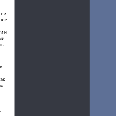
не
тное
ги и
ми
т.
к
з
как
но
а
.