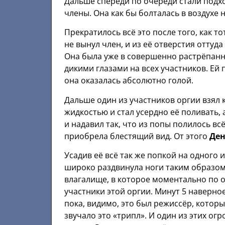
Дальше спереди по очереди стали подхо
члены. Она как бы болталась в воздухе н
Прекратилось всё это после того, как тот
не вынул член, и из её отверстия оттуда
Она была уже в совершенно растрёпанн
дикими глазами на всех участников. Ей 
она оказалась абсолютно голой.
Дальше один из участников оргии взял 
жидкостью и стал усердно её поливать,
и надавил так, что из попы полилось всё
приобрела блестящий вид. От этого
Де
Усадив её всё так же попкой на одного 
широко раздвинула ноги таким образом,
влагалище, в которое моментально по о
участники этой оргии. Минут 5 наверное 
пока, видимо, это был режиссёр, которы
звучало это «трипл». И один из этих ог