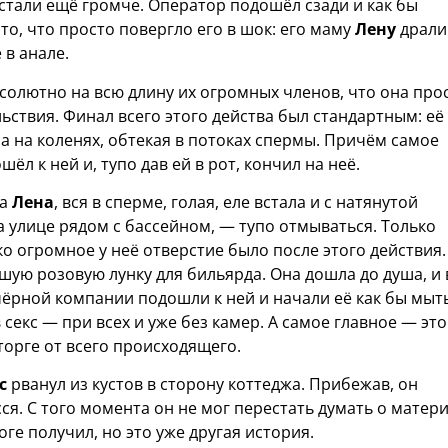
ы стали ещё громче. Оператор подошёл сзади и как бы
то, что просто повергло его в шок: его маму
Лену
драли
 в анале.
бсолютно на всю длину их огромных членов, что она про
ьствия. Финал всего этого действа был стандартным: её
ла на коленях, обтекая в потоках спермы. Причём самое
л к ней и, тупо дав ей в рот, кончил на неё.
ма
Лена
, вся в сперме, голая, еле встала и с натянутой
а улице рядом с бассейном, — тупо отмываться. Только
о огромное у неё отверстие было после этого действия.
ую розовую лунку для бильярда. Она дошла до душа, и 
 чёрной компании подошли к ней и начали её как бы мыть
 секс — при всех и уже без камер. А самое главное — это
торге от всего происходящего.
с
рванул из кустов в сторону коттеджа. Прибежав, он
ся. С того момента он не мог перестать думать о матери
оге получил, но это уже другая история.