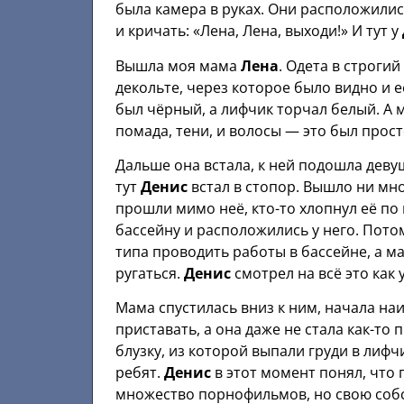
была камера в руках. Они расположилис
и кричать: «Лена, Лена, выходи!» И тут у
Вышла моя мама
Лена
. Одета в строгий
декольте, через которое было видно и
был чёрный, а лифчик торчал белый. А 
помада, тени, и волосы — это был прост
Дальше она встала, к ней подошла девуш
тут
Денис
встал в стопор. Вышло ни мн
прошли мимо неё, кто-то хлопнул её по 
бассейну и расположились у него. Потом
типа проводить работы в бассейне, а 
ругаться.
Денис
смотрел на всё это как 
Мама спустилась вниз к ним, начала на
приставать, а она даже не стала как-то
блузку, из которой выпали груди в лифч
ребят.
Денис
в этот момент понял, что 
множество порнофильмов, но свою собс