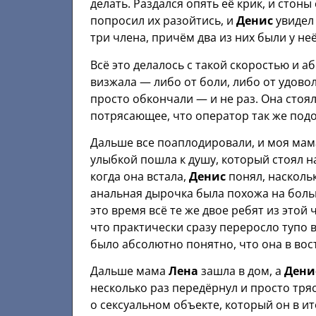
делать. Раздался опять её крик, и стон
попросил их разойтись, и
Денис
увидел 
три члена, причём два из них были у неё
Всё это делалось с такой скоростью и а
визжала — либо от боли, либо от удовол
просто обкончали — и не раз. Она стоя
потрясающее, что оператор так же подошё
Дальше все поаплодировали, и моя ма
улыбкой пошла к душу, который стоял н
когда она встала,
Денис
понял, наскольк
анальная дырочка была похожа на больш
это время всё те же двое ребят из этой
что практически сразу переросло тупо в
было абсолютно понятно, что она в вос
Дальше мама
Лена
зашла в дом, а
Дени
несколько раз передёрнул и просто тряс
о сексуальном объекте, который он в ит