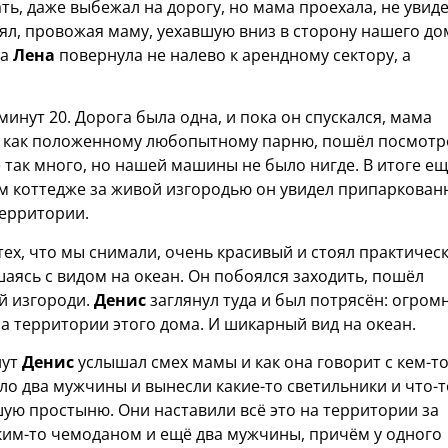
ть, даже выбежал на дорогу, но мама проехала, не увид
тоял, провожая маму, уехавшую вниз в сторону нашего до
ма
Лена
повернула не налево к арендному сектору, а
инут 20. Дорога была одна, и пока он спускался, мама
, как положенному любопытному парню, пошёл посмотр
е так много, но нашей машины не было нигде. В итоге е
м коттедже за живой изгородью он увидел припаркован
территории.
ех, что мы снимали, очень красивый и стоял практичес
аясь с видом на океан. Он побоялся заходить, пошёл
ой изгороди.
Денис
заглянул туда и был потрясён: огром
на территории этого дома. И шикарный вид на океан.
нут
Денис
услышал смех мамы и как она говорит с кем-то
о два мужчины и вынесли какие-то светильники и что-т
ую простыню. Они наставили всё это на территории за
им-то чемоданом и ещё два мужчины, причём у одного