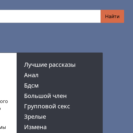
Найти
Лучшие рассказы
Анал
Бдсм
Большой член
кого
Групповой секс
о
Зрелые
Измена
 мы