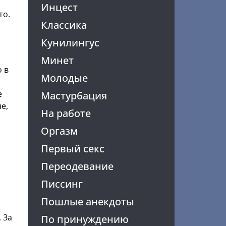
Инцест
то.
Классика
Кунилингус
Минет
о в
Молодые
е
Мастурбация
е,
На работе
Оргазм
Первый секс
Переодевание
Писсинг
Пошлые анекдоты
 За
По принуждению