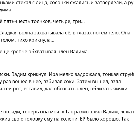
ками стекал с лица, сосочки сжались и затвердели, а ру
дима.
ё пять-шесть толчков, четыре, три…
ладкая волна захватывала её, в глазах потемнело. Она
 телом, тихо крикнула…
 ещё крепче обхватывая член Вадима.
ски. Вадим крикнул. Ира мелко задрожала, тонкая струй
у раз вошел в неё, взбивая соки. Затем вышел, взял
л ей рот, вставил, дал обсосать член, облизать яички…
ое позади, теперь она моя. « Так размышлял Вадим, лежа 
жив свою головку ему на колени. Ей было хорошо. Так