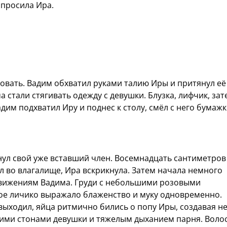
просила Ира.
овать. Вадим обхватил руками талию Иры и притянул её
а стали стягивать одежду с девушки. Блузка, лифчик, зат
им подхватил Иру и поднес к столу, смёл с него бумажк
нул свой уже вставший член. Восемнадцать сантиметров
л во влагалище, Ира вскрикнула. Затем начала немного
 движениям Вадима. Груди с небольшими розовыми
вое личико выражало блаженство и муку одновременно.
 выходил, яйца ритмично бились о попу Иры, создавая н
кими стонами девушки и тяжелым дыханием парня. Воло