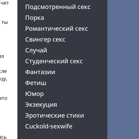
счет
Подсмотренный секс
Порка
м ты
Романтический секс
Свингер секс
Случай
ил
Студенческий секс
Фантазии
сле
цу,
Фетиш
Юмор
это
Экзекуция
Эротические стихи
Cuckold-sexwife
ась