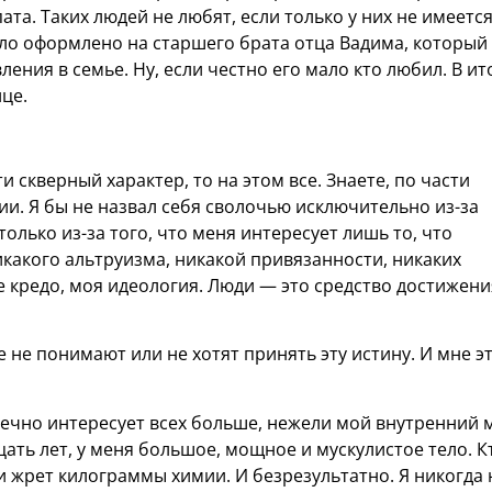
ата. Таких людей не любят, если только у них не имеетс
ыло оформлено на старшего брата отца Вадима, который
ения в семье. Ну, если честно его мало кто любил. В ит
ице.
 скверный характер, то на этом все. Знаете, по части
ии. Я бы не назвал себя сволочью исключительно из-за
 только из-за того, что меня интересует лишь то, что
икакого альтруизма, никакой привязанности, никаких
е кредо, моя идеология. Люди — это средство достижени
е не понимают или не хотят принять эту истину. И мне э
нечно интересует всех больше, нежели мой внутренний 
ать лет, у меня большое, мощное и мускулистое тело. К
и жрет килограммы химии. И безрезультатно. Я никогда 