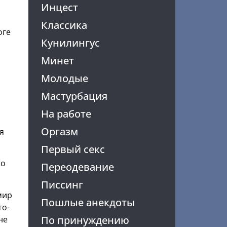
Инцест
я
Классика
оге
Кунилингус
Минет
Молодые
Мастурбация
На работе
Оргазм
я
Первый секс
то
Переодевание
Писсинг
мир
Пошлые анекдоты
то-
По принуждению
не