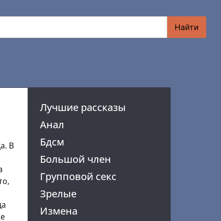
Найти
Лучшие рассказы
Анал
Бдсм
а. В
Большой член
в
Групповой секс
то,
Зрелые
да
Измена
не