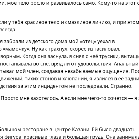
, мое тело росло и развивалось само. Кому-то на этот 
сли у тебя красивое тело и смазливое личико, и при это
всегда.
я забрали из детского дома мой «отец» уехал в
 «мамочку». Ну как трахнул, скорее изнасиловал,
орным. Когда она заснула, я снял с неё трусики, вытащ
 постанывала во сне, вряд ли от удовольствия. Анальный
ватывал мой член, создавая незабываемые ощущения. По
ижений, тихих стонов и хлюпаний, я излился в её задни
едствия за этим инцидентом не последовали. Странно.
Просто мне захотелось. А если мне чего-то хочется — я 
ольшом ресторане в центре Казани. Ей было двадцать
я фигура, красивые глаза и большая грудь. Она занимал