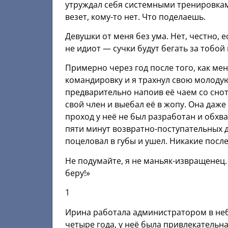
утруждал себя системными тренировками
везет, кому-то нет. Что поделаешь.
Девушки от меня без ума. Нет, честно, е
не идиот — сучки будут бегать за тобой 
Примерно через год после того, как мен
командировку и я трахнул свою молодую
предварительно напоив её чаем со снотв
свой член и выебал её в жопу. Она даже
проход у неё не был разработан и обх
пяти минут возвратно-поступательных дв
поцеловал в губы и ушел. Никакие посл
Не подумайте, я не маньяк-извращенец. 
беру!»
1
Ирина работала администратором в неб
четыре года, у неё была привлекательна