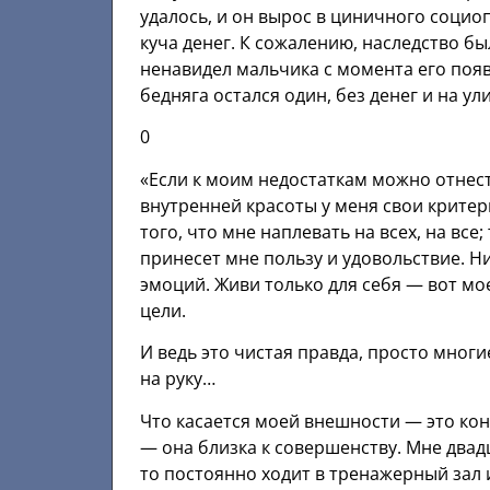
удалось, и он вырос в циничного социоп
куча денег. К сожалению, наследство б
ненавидел мальчика с момента его появл
бедняга остался один, без денег и на ул
0
«Если к моим недостаткам можно отнести
внутренней красоты у меня свои критер
того, что мне наплевать на всех, на все;
принесет мне пользу и удовольствие. Н
эмоций. Живи только для себя — вот мо
цели.
И ведь это чистая правда, просто многи
на руку…
Что касается моей внешности — это ко
— она близка к совершенству. Мне двадц
то постоянно ходит в тренажерный зал 