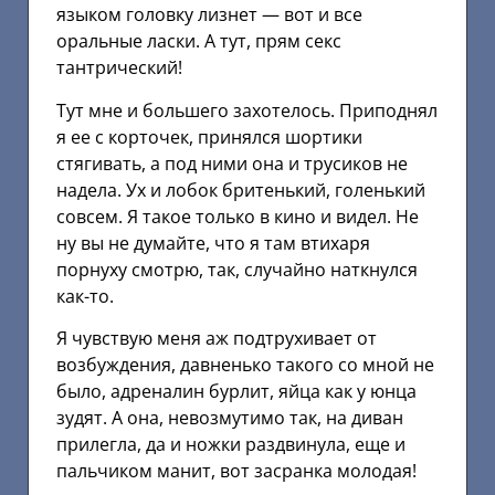
языком головку лизнет — вот и все
оральные ласки. А тут, прям секс
тантрический!
Тут мне и большего захотелось. Приподнял
я ее с корточек, принялся шортики
стягивать, а под ними она и трусиков не
надела. Ух и лобок бритенький, голенький
совсем. Я такое только в кино и видел. Не
ну вы не думайте, что я там втихаря
порнуху смотрю, так, случайно наткнулся
как-то.
Я чувствую меня аж подтрухивает от
возбуждения, давненько такого со мной не
было, адреналин бурлит, яйца как у юнца
зудят. А она, невозмутимо так, на диван
прилегла, да и ножки раздвинула, еще и
пальчиком манит, вот засранка молодая!