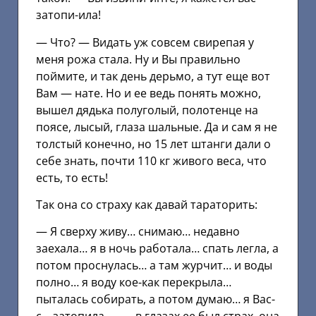
затопи-ила!
— Что? — Видать уж совсем свирепая у
меня рожа стала. Ну и Вы правильно
поймите, и так день дерьмо, а тут еще вот
Вам — нате. Но и ее ведь понять можно,
вышел дядька полуголый, полотенце на
поясе, лысый, глаза шальные. Да и сам я не
толстый конечно, но 15 лет штанги дали о
себе знать, почти 110 кг живого веса, что
есть, то есть!
Так она со страху как давай тараторить:
— Я сверху живу… снимаю… недавно
заехала… я в ночь работала… спать легла, а
потом проснулась… а там журчит… и воды
полно… я воду кое-как перекрыла…
пыталась собирать, а потом думаю… я Вас-