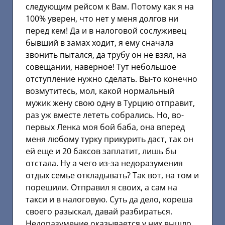
следующим рейсом к Вам. Потому как я на
100% уверен, что нет у меня долгов ни
перед кем! Да и в налоговой сослуживец
бывший в замах ходит, я ему сначала
звонить пытался, да трубу он не взял, на
совещании, наверное! Тут небольшое
отступление нужно сделать. Вы-то конечно
возмутитесь, мол, какой нормальный
мужик жену свою одну в Турцию отправит,
раз уж вместе лететь собрались. Но, во-
первых Ленка моя бой баба, она вперед
меня любому турку прикурить даст, так он
ей еще и 20 баксов заплатит, лишь бы
отстала. Ну а чего из-за недоразумения
отдых семье откладывать? Так вот, на том и
порешили. Отправил я своих, а сам на
такси и в налоговую. Суть да дело, кореша
своего разыскал, давай разбираться.
Недоразумение оказывается у них вышло,