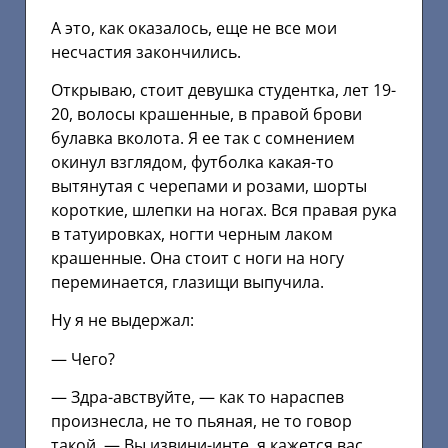
А это, как оказалось, еще не все мои
несчастия закончились.
Открываю, стоит девушка студентка, лет 19-
20, волосы крашенные, в правой брови
булавка вколота. Я ее так с сомнением
окинул взглядом, футболка какая-то
вытянутая с черепами и розами, шорты
короткие, шлепки на ногах. Вся правая рука
в татуировках, ногти черным лаком
крашенные. Она стоит с ноги на ногу
переминается, глазищи выпучила.
Ну я не выдержал:
— Чего?
— Здра-авствуйте, — как то нараспев
произнесла, не то пьяная, не то говор
такой. — Вы извини-инте, я кажется вас