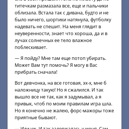
титечкам размазала все, еще и пальчики
облизала. Встала так с дивана, будто и не
было ничего, шортики натянула, футболку
надевать не спешит. На меня глядит в
неуверенности, знает что хороша, да и в
лучах солнечных ее тело влажное
поблескивает.
— Я пойду? Мне там еще потоп убирать.
Может Вам тут помочь? Я могу в Вас
прибрать сначала!
Вот девчонка, на все готовая, эх-х, мне б
наложницу такую! Но я сжалился. И так
вышло все не так, как я задумывал, а я
привык, чтоб по моим правилам игра шла.
Но я конечно не жалею, форс-мажоры тоже
приятные бывают.
— Иди уж. И так задержалась у меня. Сам