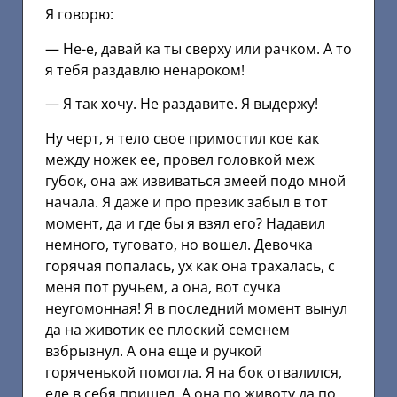
Я говорю:
— Не-е, давай ка ты сверху или рачком. А то
я тебя раздавлю ненароком!
— Я так хочу. Не раздавите. Я выдержу!
Ну черт, я тело свое примостил кое как
между ножек ее, провел головкой меж
губок, она аж извиваться змеей подо мной
начала. Я даже и про презик забыл в тот
момент, да и где бы я взял его? Надавил
немного, туговато, но вошел. Девочка
горячая попалась, ух как она трахалась, с
меня пот ручьем, а она, вот сучка
неугомонная! Я в последний момент вынул
да на животик ее плоский семенем
взбрызнул. А она еще и ручкой
горяченькой помогла. Я на бок отвалился,
еле в себя пришел. А она по животу да по