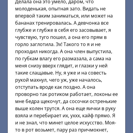
Делала она это умело, даром, что
молоденькая, опытная зато. Видать не
впервой таким заниматься, или может на
бананах тренировалась. А девчонка все
глубже и глубже в себя его засовывает, я
чувствую, туго пошел, а она его прям в
горло заглотила. Эх! Такого то я и не
проходил никогда. А она член выпустила,
по губкам влагу его размазала, а сама на
меня снизу вверх глядит, и глазки у ней
такие слащавые. Ну, я уже и на совесть
рукой махнул, чего уж, уже началось,
отступать вроде как поздно. А она
проворно так ротиком работает, локоны ее
мне бедра щекочут, да сосочки остренькие
выше колен трутся. А она еще яички в руку
взяла и перебирает их, уххх, кайф прямо. Я
и не знал, что минет целое искусство. Моя-
то в рот возьмет, пару раз причмокнет,