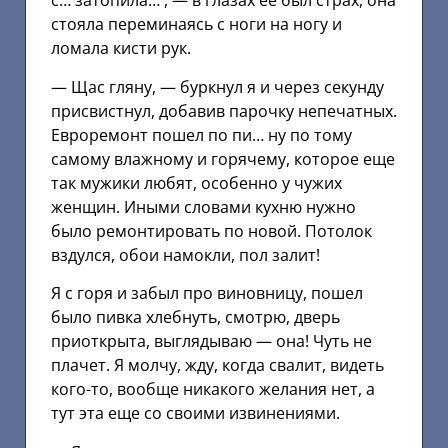
с… затопила… , — в глазах ее был страх, она
стояла переминаясь с ноги на ногу и
ломала кисти рук.
— Щас гляну, — буркнул я и через секунду
присвистнул, добавив парочку непечатных.
Евроремонт пошел по пи… ну по тому
самому влажному и горячему, которое еще
так мужики любят, особенно у чужих
женщин. Иными словами кухню нужно
было ремонтировать по новой. Потолок
вздулся, обои намокли, пол залит!
Я с горя и забыл про виновницу, пошел
было пивка хлебнуть, смотрю, дверь
приоткрыта, выглядываю — она! Чуть не
плачет. Я молчу, жду, когда свалит, видеть
кого-то, вообще никакого желания нет, а
тут эта еще со своими извинениями.