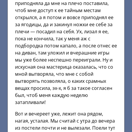
приподняла да мне на плечо поставила,
чтоб мне доступ к ее тайным местам
открылся, а я потом и вовсе приподнял ее
за ягодицы, да и закинул ножки ее себе за
плечи — посадил на себя. Ух, лизал я ее,
пока не кончила, так у меня аж с
подбородка потом капало, а после отнес ее
на диван, там уложил и вчерашние игры
мы уже более неспешно переиграли. Ну и
искусная она мастерица оказалась, что со
мной вытворяла, что мне с собой
вытворять позволяла, о каких срамных
вещах просила, эх-х, я б за такое согласен
был, чтоб меня каждую неделю
затапливали!
Вот и вечереет уже, лежит она рядом,
нагая, усталая. Мы считай с утра до вечера
из постели почти и не вылезали. Поели тут