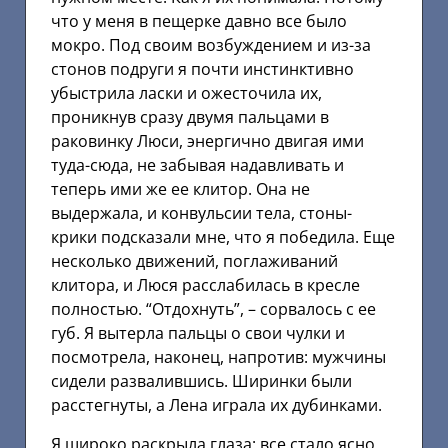
что у меня в пещерке давно все было
мокро. Под своим возбуждением и из-за
стонов подруги я почти инстинктивно
убыстрила ласки и ожесточила их,
проникнув сразу двумя пальцами в
раковинку Люси, энергично двигая ими
туда-сюда, не забывая надавливать и
теперь ими же ее клитор. Она не
выдержала, и конвульсии тела, стоны-
крики подсказали мне, что я победила. Еще
несколько движений, поглаживаний
клитора, и Люся расслабилась в кресле
полностью. “Отдохнуть”, – сорвалось с ее
губ. Я вытерла пальцы о свои чулки и
посмотрела, наконец, напротив: мужчины
сидели развалившись. Ширинки были
расстегнуты, а Лена играла их дубинками.
Я широко раскрыла глаза: все стало ясно,