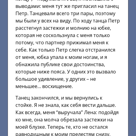
выводами: меня тут же пригласил на танец
Петр. Танцевали всего три пары, поэтому
мы были у всех на виду. По ходу танца Петр
расстегнул застежки и молнию на юбке,
которая не соскользнула с меня только
потому, что партнер прижимал меня к
себе. Как только Петр слегка отстранился
от меня, юбка упала к моим ногам, и я
обнажила публике свои достоинства,
которые ниже пояса. У одних это вызвало
большое удивление, у других – не
меньшее… восхищение.
Танец закончился, и мы вернулись к
стойке. Я не знала, как себя вести дальше.
Как всегда, меня “выручала” Лена: подойдя
ко мне, она молча обрезала застежки на
моей блузке. Теперь те, кто не остался
равнодушным к моим прелестям снизу,