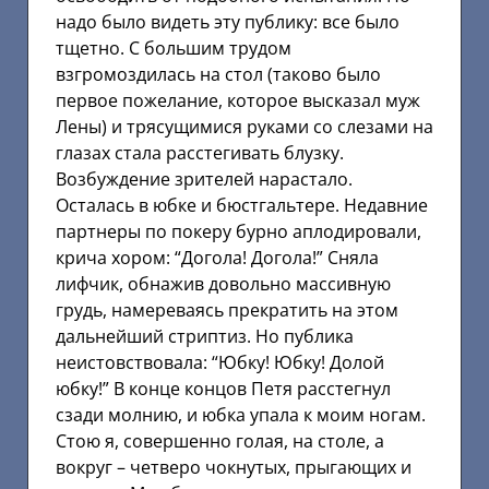
надо было видеть эту публику: все было
тщетно. С большим трудом
взгромоздилась на стол (таково было
первое пожелание, которое высказал муж
Лены) и трясущимися руками со слезами на
глазах стала расстегивать блузку.
Возбуждение зрителей нарастало.
Осталась в юбке и бюстгальтере. Недавние
партнеры по покеру бурно аплодировали,
крича хором: “Догола! Догола!” Сняла
лифчик, обнажив довольно массивную
грудь, намереваясь прекратить на этом
дальнейший стриптиз. Но публика
неистовствовала: “Юбку! Юбку! Долой
юбку!” В конце концов Петя расстегнул
сзади молнию, и юбка упала к моим ногам.
Стою я, совершенно голая, на столе, а
вокруг – четверо чокнутых, прыгающих и