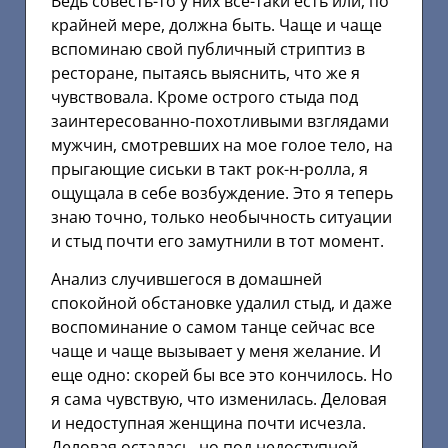
Ведь совесть-то у них все-таки есть или, по
крайней мере, должна быть. Чаще и чаще
вспоминаю свой публичный стриптиз в
ресторане, пытаясь выяснить, что же я
чувствовала. Кроме острого стыда под
заинтересованно-похотливыми взглядами
мужчин, смотревших на мое голое тело, на
прыгающие сиськи в такт рок-н-ролла, я
ощущала в себе возбуждение. Это я теперь
знаю точно, только необычность ситуации
и стыд почти его замутнили в тот момент.
Анализ случившегося в домашней
спокойной обстановке удалил стыд, и даже
воспоминание о самом танце сейчас все
чаще и чаще вызывает у меня желание. И
еще одно: скорей бы все это кончилось. Но
я сама чувствую, что изменилась. Деловая
и недоступная женщина почти исчезла.
Деловая осталась, но под недоступной