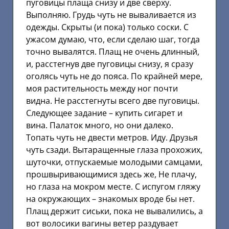
пуговицы плаща снизу и две сверху.
Выполняю. Грудь чуть не вываливается из
одежды. Скрыты (и пока) только соски. С
ужасом думаю, что, если сделаю шаг, тогда
точно вывалятся. Плащ не очень длинный,
и, расстегнув две пуговицы снизу, я сразу
оголясь чуть не до пояса. По крайней мере,
моя растительность между ног почти
видна. Не расстегнуты всего две пуговицы.
Следующее задание – купить сигарет и
вина. Палаток много, но они далеко.
Топать чуть не двести метров. Иду. Друзья
чуть сзади. Вытаращенные глаза прохожих,
шуточки, отпускаемые молодыми самцами,
прошвыривающимися здесь же, Не плачу,
но глаза на мокром месте. С испугом гляжу
на окружающих – знакомых вроде бы нет.
Плащ держит сиськи, пока не вывалились, а
вот волосики вагины ветер раздувает