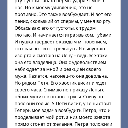
рту. Густой запах спермы ударяет мне в
нос. Но к моему удивлению, это не
противно. Это также возбуждает. И вот его
пенис, скользкий от спермы, у меня во рту.
Обсасываю его от густоты, с трудом
глотаю. И начинается игра языком, губами.
И пушка твердеет с каждым мгновением,
готовая вот-вот стрельнуть. Я выпускаю
изо рта и смотрю на Лену – ведь все-таки
она его владелица. Она с удовольствием
наблюдает за мной и реакцией своего
мужа. Кажется, наконец-то она довольна.
Но рядом Петя. Его хвостик висит и ждет
своего часа. Снимаю по приказу Лены с
обоих мужиков штаны, трусы. Снизу по
пояс они голые. У Пети висит, у Гены стоит.
Теперь моя задача возбудить Петра, что и
проделывает мой рот, а низ моего живота
прямо стонет от желания. Петра положили