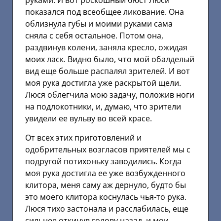
руками. И вот роскошный бюст Люси
показался под всеобщее ликование. Она
облизнула губы и моими руками сама
сняла с себя остальное. Потом она,
раздвинув колени, заняла кресло, ожидая
моих ласк. Видно было, что мой обалделый
вид еще больше распалял зрителей. И вот
моя рука достигла уже раскрытой щели.
Люся облегчила мою задачу, положив ноги
на подлокотники, и, думаю, что зрители
увидели ее вульву во всей красе.
От всех этих приготовлений и
одобрительных возгласов приятелей мы с
подругой потихоньку заводились. Когда
моя рука достигла ее уже возбужденного
клитора, меня саму аж дернуло, будто бы
это моего клитора коснулась чья-то рука.
Люся тихо застонала и расслабилась, еще
сильнее откинув голову назад, и мои