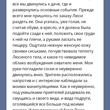
все мы двинулись к даче, где и
развернулись основные события. Прежде
всего мне пришлось по заказу Люси
раздеть ее. Она уселась, уже голая, не
считая обуви, в кресло, и я должна была
подойти сзади к ней, положить свои груди
к ней на плечи, а руками ласкать ее
пещеру. Ощутила нежную женскую кожу
своими сиськами, почувствовала теплоту
Люсиного тела, и какое-то невидимое
облако возбуждения охватило меня. Мои
руки погладили соски и неуверенно
двинулись вниз. Зрители расположились
напротив и с интересом наблюдали за
моими манипуляциями. Как я неуверенно,
под ухмылками приятелей раздевала ее,
смущаясь и своего вида, и вида подруги,
оголявшейся все больше под моими