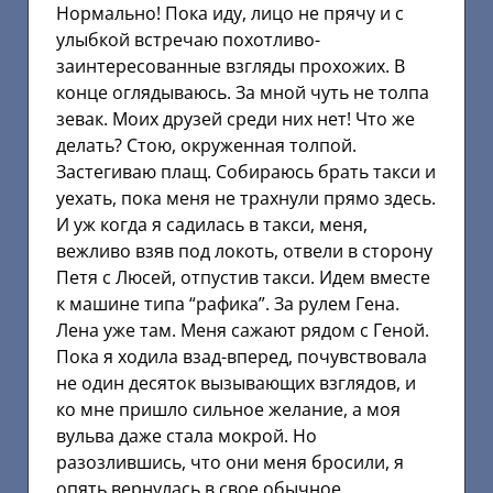
Нормально! Пока иду, лицо не прячу и с
улыбкой встречаю похотливо-
заинтересованные взгляды прохожих. В
конце оглядываюсь. За мной чуть не толпа
зевак. Моих друзей среди них нет! Что же
делать? Стою, окруженная толпой.
Застегиваю плащ. Собираюсь брать такси и
уехать, пока меня не трахнули прямо здесь.
И уж когда я садилась в такси, меня,
вежливо взяв под локоть, отвели в сторону
Петя с Люсей, отпустив такси. Идем вместе
к машине типа “рафика”. За рулем Гена.
Лена уже там. Меня сажают рядом с Геной.
Пока я ходила взад-вперед, почувствовала
не один десяток вызывающих взглядов, и
ко мне пришло сильное желание, а моя
вульва даже стала мокрой. Но
разозлившись, что они меня бросили, я
опять вернулась в свое обычное