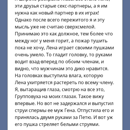
эти друзья старые секс-партнеры, а я им
нужна как новый партнер в их играх!
Однако после всего пережитого я и эту
мысль уже не считаю сверхсмелой.
Принимаю это как должное, тем более что
между ног у меня горит, а пожар тушить
пока не хочу, Лена играет своими пушками
очень умело. То гладит головку, то руками
водит взад-вперед по обоим членам, и
видно, что мужчинам это дико нравится.
На головках выступила влага, которую
Лена ухитряется растереть по всему члену.
Я, вытаращив глаза, смотрю на все это,
Групповуха на моих глазах. Такое вижу
впервые. Но вот не задержался и выпустил
струи спермы ее муж Гена. Отпустила его и
принялась двумя руками за Петю. И вот уж
его пушка стреляет белыми струями.