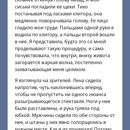
сиськи погладили ее щеки. Тихо
постанывая под ласками клитора, она
медленно поворачивала голову. Ее лицо
гладило мои груди. Пальцами одной руки я
водила по клитору, а пальцы второй вошли
в нее. Я представила, будто это со мной
проделывают такую процедуру, и сама
почувствовала, что внутри, внизу живота
загорается жаркая волна, постепенно
захватывающая меня целиком.
Я взглянула на зрителей. Лена сидела
напротив, чуть наклонившись вперед,
чтобы не пропустить ни одного нюанса
разыгрывающегося спектакля. Ноги у нее
были расставлены, и рука гуляла под
юбкой. Мужчины сидели по обе стороны от
нее, и штаны у них явно топорщились в
нужном месте. Как я их понимала! Потому