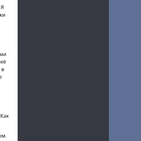
 Я
ски
ими
 её
 в
е
 Как
ом.