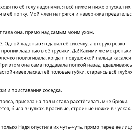
дя по её телу ладонями, я всё ниже и ниже опускал их.
и в её попку. Мой член напрягся и наверняка предатель
ептала она, прямо над самым моим ухом.
ё. Одной ладонью я сдавил её сисечку, а вторую резко
и проник ладонью в её трусики. Да! Какими же мокреньк
онечко повизгивала, когда я подушечкой пальца касался
При этом она сама поддавала попкой назад, вдавливаясь
астойчивее ласкал её половые губки, стараясь всё глубж
ски и приставания соседка.
пояса, присела на пол и стала расстёгивать мне брюки.
ается, была в чулках. Красивые, стройные ножки в чулках.
 только Надя опустила их чуть-чуть, прямо перед её лиц