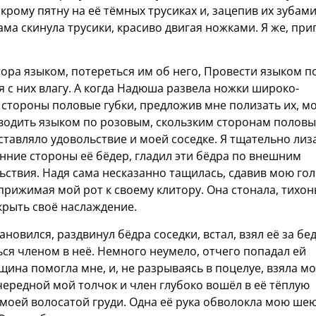
рому пятну на её тёмных трусиках и, зацепив их зубами
ма скинула трусики, красиво двигая ножками. Я же, при
итора языком, потереться им об него, Провести языком п
 с них влагу. А когда Надюша развела ножки широко-
 стороны половые губки, предложив мне полизать их, м
оводить языком по розовым, скользким сторонам половы
оставляло удовольствие и моей соседке. Я тщательно лиз
енние стороны её бёдер, гладил эти бёдра по внешним
ствия. Надя сама несказанно тащилась, сдавив мою го
прижимая мой рот к своему клитору. Она стонала, тихон
скрыть своё наслаждение.
новился, раздвинул бёдра соседки, встал, взял её за бед
ься членом в неё. Немного неумело, отчего попадал ей
нщина помогла мне, и, не разрываясь в поцелуе, взяла м
чередной мой толчок и член глубоко вошёл в её тёплую
 моей волосатой груди. Одна её рука обволокла мою шею