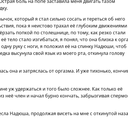
Острая боль на попе заставила меня двигать тазом
дку.
ычок, который я стал сильно сосать и тереться об него
ствия, пока я неистово трахал её глубоким движениями
 ёрзать попкой по столешнице, по тому, как резко стали
ё тело стало изгибаться, я понял, что она близка к орг
 одну руку с ноги, я положил её на спинку Надюши, чтоб
седка высунула свой язык из моего рта, откинула голову
алась она и затряслась от оргазма. И уже тихонько, кончив
 мне уж удержаться и того было сложнее. Как только её
 из неё член и начал бурно кончать, забрызгивая спермо
есла Надюша, продолжая висеть на мне с откинутой наз