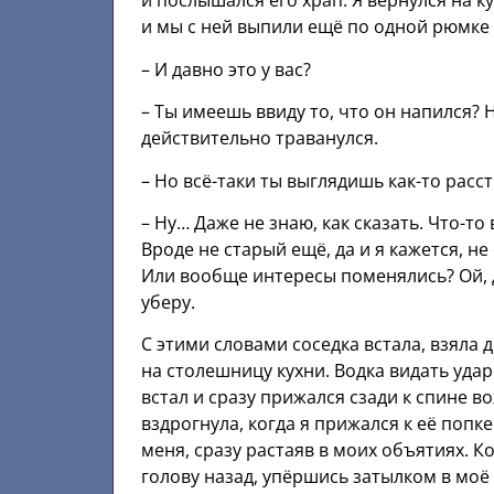
и послышался его храп. Я вернулся на ку
и мы с ней выпили ещё по одной рюмке 
– И давно это у вас?
– Ты имеешь ввиду то, что он напился? Н
действительно траванулся.
– Но всё-таки ты выглядишь как-то расс
– Ну… Даже не знаю, как сказать. Что-т
Вроде не старый ещё, да и я кажется, н
Или вообще интересы поменялись? Ой, да
уберу.
С этими словами соседка встала, взяла 
на столешницу кухни. Водка видать удар
встал и сразу прижался сзади к спине
вздрогнула, когда я прижался к её попк
меня, сразу растаяв в моих объятиях. Ко
голову назад, упёршись затылком в моё 