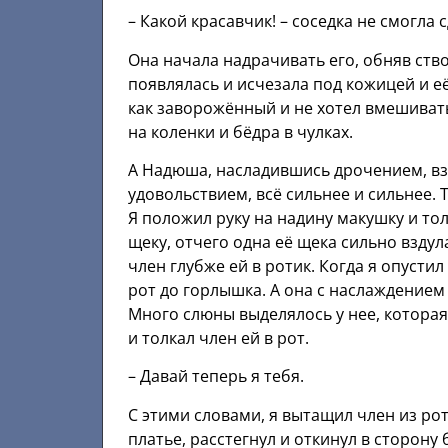
– Какой красавчик! – соседка не смогла 
Она начала надрачивать его, обняв ств
появлялась и исчезала под кожицей и её
как заворожённый и не хотел вмешивать
на коленки и бёдра в чулках.
А Надюша, насладившись дрочением, взя
удовольствием, всё сильнее и сильнее. Т
Я положил руку на надину макушку и тол
щеку, отчего одна её щека сильно вздул
член глубже ей в ротик. Когда я опустил
рот до горлышка. А она с наслаждением
Много слюны выделялось у нее, которая 
и толкал член ей в рот.
– Давай теперь я тебя.
С этими словами, я вытащил член из рот
платье, расстегнул и откинул в сторону