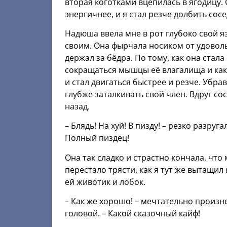
вторая коготками вцепилась в ягодицу. 
энергичнее, и я стал резче долбить сосе
Надюша ввела мне в рот глубоко свой яз
своим. Она фырчала носиком от удоволь
держал за бёдра. По тому, как она стала
сокращаться мышцы её влагалища и как е
и стал двигаться быстрее и резче. Убрав
глубже заталкивать свой член. Вдруг со
назад.
– Блядь! На хуй! В пизду! – резко разруг
Полный пиздец!
Она так сладко и страстно кончала, что
перестало трясти, как я тут же вытащил
ей животик и лобок.
– Как же хорошо! – мечтательно произн
головой. – Какой сказочный кайф!