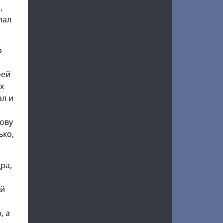
,
пал
о
оей
х
ал и
лову
ько,
ра,
ой
, а