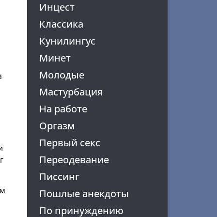
Инцест
Классика
Кунилингус
Минет
Молодые
а
Мастурбация
На работе
Оргазм
Первый секс
и
Переодевание
г
Писсинг
ом
Пошлые анекдоты
По принуждению