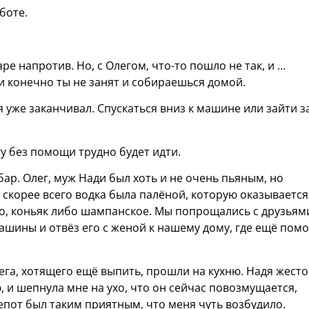
боте.
аре напротив. Но, с Олегом, что-то пошло не так, и …
и конечно ты не занят и собираешься домой.
я уже заканчивал. Спускаться вниз к машине или зайти з
гу без помощи трудно будет идти.
бар. Олег, муж Нади был хоть и не очень пьяным, но
, скорее всего водка была палёной, которую оказывается
но, коньяк либо шампанское. Мы попрощались с друзьям
машины и отвёз его с женой к нашему дому, где ещё помо
ега, хотящего ещё выпить, прошли на кухню. Надя жест
, и шепнула мне на ухо, что он сейчас повозмущается,
епот был таким приятным, что меня чуть возбудило.