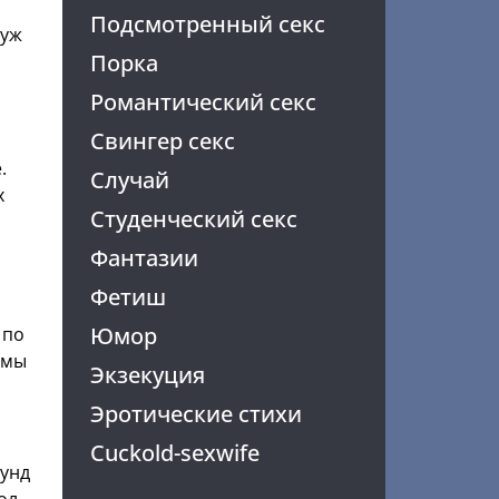
Подсмотренный секс
муж
Порка
Романтический секс
Свингер секс
.
Случай
х
Студенческий секс
Фантазии
Фетиш
Юмор
 по
 мы
Экзекуция
Эротические стихи
Cuckold-sexwife
кунд