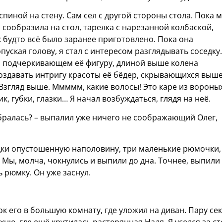
 спиной на стену. Сам сел с другой стороны стола. Пока 
о сообразила на стол, тарелка с нарезанной колбаской,
к будто всё было заранее приготовлено. Пока она
пуская голову, я стал с интересом разглядывать соседку.
 подчеркивающем её фигуру, длиной выше колена
создавать интригу красоты её бёдер, скрывающихся выше
 Взгляд выше. Ммммм, какие волосы! Это каре из вороны
ик, губки, глазки… Я начал возбуждаться, глядя на неё.
собралась? – выпалил уже ничего не соображающий Олег,
одки опустошенную наполовину, три маленькие рюмочки,
 Мы, молча, чокнулись и выпили до дна. Точнее, выпили
ь рюмку. Он уже заснул.
ок его в большую комнату, где уложил на диван. Пару се