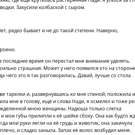
хню, где ещё крутилась растерянная Надя. Я уселся за ст
водки. Закусили колбаской с сыром.
ет, редко бывает и не до такой степени. Наверно,
троено.
о в последнее время он перестал мне внимания уделять.
е сильно страшная. Может у него появился кто на стороне
 чего это я так разговорилась. Давай, лучше со стола
две тарелки и, развернувшись ко мне спиной, положила 
ила мне в голову, ещё и слова Нади, я осмелел и тоже ре
 вожделенной мною женщины. Надюша только слегка
е и мои губы прилипли к её шейке сбоку. Она как будто ж
гда мои руки легли на её грудь и животик, она закинула
плечо, и сладко заныла. Запах её волос возбудил меня.