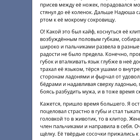
присев между её ножек, порадовался мок
стянул до её коленок. Дальше Надюша са
ртом к её мокрому сокровищу.
О! Какой это был кайф, коснуться её кл
возбуждённым половым губкам, собирая
широко и пальчиками развела в разные
радости не было предела. Конечно, пр
губок и вталкивать язык глубже в неё д
трахал её языком, тёрся ушами о внутр
сторонам ладонями и фырчал от удоволь
бёдрами и надавливая сверху ладонью, 
боясь разбудить мужа, и в тоже время 
Кажется, пришло время большего. Я оста
поцеловал страстно в губы и стал тыкат
головкой то в животик, то в клитор. Же
член пальчиками и направила в себя. О
щёлку. Её твёрдые сосочки прижались к