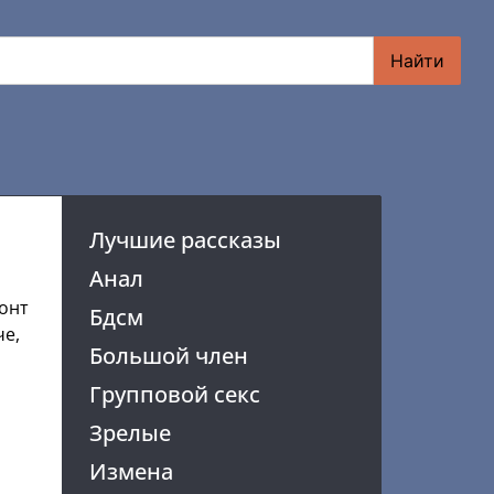
Найти
Лучшие рассказы
Анал
монт
Бдсм
че,
Большой член
Групповой секс
Зрелые
Измена