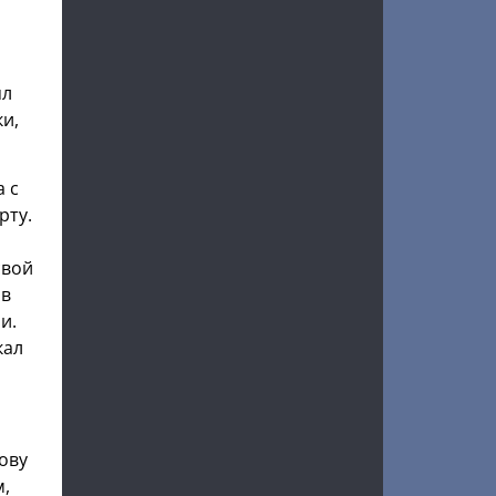
ял
и,
а с
рту.
свой
 в
и.
кал
лову
м,