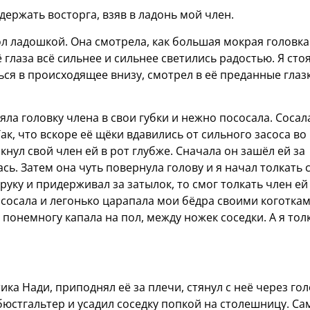
сдержать восторга, взяв в ладонь мой член.
ол ладошкой. Она смотрела, как большая мокрая головка
 глаза всё сильнее и сильнее светились радостью. Я сто
ся в происходящее внизу, смотрел в её преданные глазк
ла головку члена в свои губки и нежно пососала. Сосал
ак, что вскоре её щёки вдавились от сильного засоса во 
кнул свой член ей в рот глубже. Сначала он зашёл ей за
ась. Затем она чуть повернула голову и я начал толкать 
 руку и придерживал за затылок, то смог толкать член ей
 сосала и легонько царапала мои бёдра своими коготкам
понемногу капала на пол, между ножек соседки. А я тол
ика Нади, приподнял её за плечи, стянул с неё через го
 бюстгальтер и усадил соседку попкой на столешницу. Са