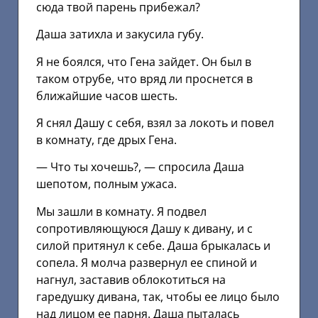
сюда твой парень прибежал?
Даша затихла и закусила губу.
Я не боялся, что Гена зайдет. Он был в
таком отрубе, что вряд ли проснется в
ближайшие часов шесть.
Я снял Дашу с себя, взял за локоть и повел
в комнату, где дрых Гена.
— Что ты хочешь?, — спросила Даша
шепотом, полным ужаса.
Мы зашли в комнату. Я подвел
сопротивляющуюся Дашу к дивану, и с
силой притянул к себе. Даша брыкалась и
сопела. Я молча развернул ее спиной и
нагнул, заставив облокотиться на
гаредушку дивана, так, чтобы ее лицо было
над лицом ее парня. Даша пыталась