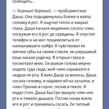
сообщить…
— Хорошо! Хорошо!, — пробормотала
Даша. Она пододвинулась ближе и взяла
головку в рот. Я ощутил тепло и закрыл
глаза. Даша начала медленно сосать член,
погружая его в рот до середины. Я опустил
телефон и не мог пошевелиться от
нахлынувшего кайфа. Я чувствовал ее
мягкие губы на своем стволе, ее шершавый
язык ласкал уздечку. Я открыл глаза и
посмотрел вниз. Ее рыжая голова мерно
ходила туда сюда, мой член скрывался в
недрах ее рта. Я взял Дашу за волосы. Даша
сосала головку, я надавил ей на затылок, и
член Проник в горло, попав в пекло. Я
издал стон, Даша быстро вынула член изо
рта и тяжело дышала. Потом снова взяла
его в рот и принялась сосать. Ее теплый