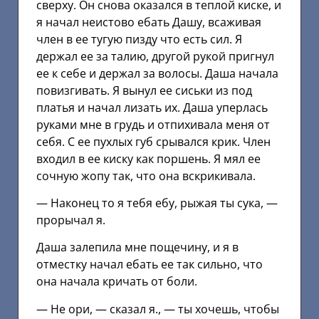
сверху. Он снова оказался в теплой киске, и
я начал неистово ебать Дашу, всаживая
член в ее тугую пизду что есть сил. Я
держал ее за талию, другой рукой пригнул
ее к себе и держал за волосы. Даша начала
повизгивать. Я вынул ее сиськи из под
платья и начал лизать их. Даша уперлась
руками мне в грудь и отпихивала меня от
себя. С ее пухлых губ срывался крик. Член
входил в ее киску как поршень. Я мял ее
сочную жопу так, что она вскрикивала.
— Наконец то я тебя ебу, рыжая ты сука, —
прорычал я.
Даша залепила мне пощечину, и я в
отместку начал ебать ее так сильно, что
она начала кричать от боли.
— Не ори, — сказал я., — ты хочешь, чтобы