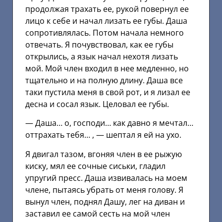
продолжая трахать ее, рукой повернул ее
лицо к себе и начал лизать ее губы. Даша
сопротивлялась. Потом начала немного
отвечать. Я почувствовал, как ее губы
открылись, а язык начал нехотя лизать
мой. Мой член входил в нее медленно, но
тщательно и на полную длину. Даша все
таки пустила меня в свой рот, и я лизал ее
десна и сосал язык. Целовал ее губы.
— Даша… о, господи… как давно я мечтал…
оттрахать тебя… , — шептал я ей на ухо.
Я двигал тазом, вгоняя член в ее рыжую
киску, мял ее сочные сиськи, гладил
упругий пресс. Даша извивалась на моем
члене, пытаясь убрать от меня голову. Я
вынул член, поднял Дашу, лег на диван и
заставил ее самой сесть на мой член