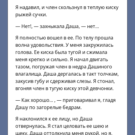
Я надавил, и член скользнул в теплую киску
рыжей сучки.
— Нет!, — захныкала Даша, — нет…
Я полностью вошел в ее. По телу прошла
волна удовольствия. У меня закружилась
голова. Ее киска была тугой и сжимала
меня крепко и сильно. Я начал двигать
тазом, погружая член в недра Дашиного
влагалища. Даша дергалась в такт толчкам,
закусив губу и сдерживая слезы. Я стонал,
вгоняя член в тугую киску этой девчонки.
— Как хорошо… , — приговаривал я, гладя
Дашу по загорелые бедрам.
Я наклонился к ее лицу, но Даша
отвернулась. Я стал целовать ее шею и
щеку. Даша оттолкнула меня рукой, но я,