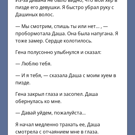
Из-за дивана не было видно, что мой хер в
пизде его девушки. Я быстро убрал руку с
Дашиных волос.
— Мы смотрим, спишь ты или нет… , —
пробормотала Даша. Она была напугана. Я
тоже замер. Сердце колотилось.
Гена полусонно улыбнулся и сказал:
— Люблю тебя.
— И я тебя, — сказала Даша с моим хуем в
пизде.
Гена закрыл глаза и засопел. Даша
обернулась ко мне.
— Давай уйдем, пожалуйста…
Я начал медленно трахать ее, Даша
смотрела с отчаянием мне в глаза.