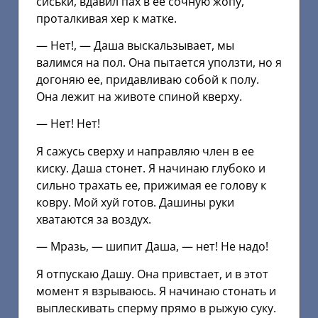
сиськи, вдавил пах в ее сочную жопу,
проталкивая хер к матке.
— Нет!, — Даша выскальзывает, мы
валимся на пол. Она пытается уползти, но я
догоняю ее, придавливаю собой к полу.
Она лежит на животе спиной кверху.
— Нет! Нет!
Я сажусь сверху и направляю член в ее
киску. Даша стонет. Я начинаю глубоко и
сильно трахать ее, прижимая ее голову к
ковру. Мой хуй готов. Дашины руки
хватаются за воздух.
— Мразь, — шипит Даша, — нет! Не надо!
Я отпускаю Дашу. Она привстает, и в этот
момент я взрываюсь. Я начинаю стонать и
выплескивать сперму прямо в рыжую суку.