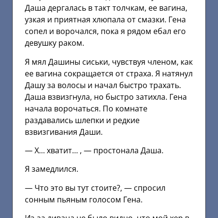
Даша дергалась в такт толчкам, ее вагина,
узкая и приятная хлюпала от смазки. Гена
сопел и ворочался, пока я рядом ебал его
девушку раком.
Я мял Дашины сиськи, чувствуя членом, как
ее вагина сокращается от страха. Я натянул
Дашу за волосы и начал быстро трахать.
Даша взвизгнула, но быстро затихла. Гена
начала ворочаться. По комнате
раздавались шлепки и редкие
взвизгивания Даши.
— Х… хватит… , — простонала Даша.
Я замедлился.
— Что это вы тут стоите?, — спросил
сонным пьяным голосом Гена.