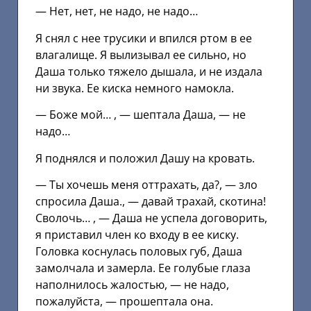
— Нет, нет, не надо, не надо…
Я снял с нее трусики и впился ртом в ее
влагалище. Я вылизывал ее сильно, но
Даша только тяжело дышала, и не издала
ни звука. Ее киска немного намокла.
— Боже мой… , — шептала Даша, — не
надо…
Я поднялся и положил Дашу на кровать.
— Ты хочешь меня оттрахать, да?, — зло
спросила Даша., — давай трахай, скотина!
Сволочь… , — Даша не успела договорить,
я приставил член ко входу в ее киску.
Головка коснулась половых губ, Даша
замолчала и замерла. Ее голубые глаза
наполнилось жалостью, — не надо,
пожалуйста, — прошептала она.