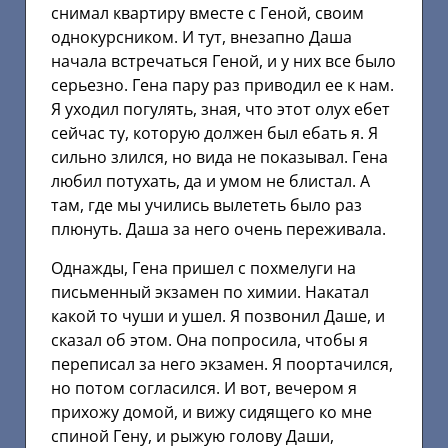
снимал квартиру вместе с Геной, своим
однокурсником. И тут, внезапно Даша
начала встречаться Геной, и у них все было
серьезно. Гена пару раз приводил ее к нам.
Я уходил погулять, зная, что этот олух ебет
сейчас ту, которую должен был ебать я. Я
сильно злился, но вида не показывал. Гена
любил потухать, да и умом не блистал. А
там, где мы учились вылететь было раз
плюнуть. Даша за него очень переживала.
Однажды, Гена пришел с похмелуги на
письменный экзамен по химии. Накатал
какой то чуши и ушел. Я позвонил Даше, и
сказал об этом. Она попросила, чтобы я
переписал за него экзамен. Я поортачился,
но потом согласился. И вот, вечером я
прихожу домой, и вижу сидящего ко мне
спиной Гену, и рыжую голову Даши,