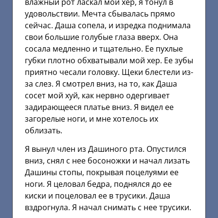
влажный рот ласкал мой хер, я тонул в
удовольствии. Мечта сбывалась прямо
сейчас. Даша сопела, и изредка поднимала
свои большие голубые глаза вверх. Она
сосала медленно и тщательно. Ее пухлые
губки плотно обхватывали мой хер. Ее зубы
приятно чесали головку. Щеки блестели из-
за слез. Я смотрел вниз, на то, как Даша
сосет мой хуй, как нервно одергивает
задирающееся платье вниз. Я видел ее
загорелые ноги, и мне хотелось их
облизать.
Я вынул член из Дашиного рта. Опустился
вниз, снял с нее босоножки и начал лизать
Дашины стопы, покрывая поцелуями ее
ноги. Я целовал бедра, поднялся до ее
киски и поцеловал ее в трусики. Даша
вздрогнула. Я начал снимать с нее трусики.