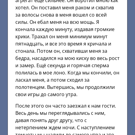
агрегат ещё сильнее. Он воротил мною как
хотел. Он поставил меня раком и схватив
за волосы снова в меня вошел со всей
силы. Он ебал меня на всю мощь. Я
кончала каждую минуту, издавая громкие
крики. Трахал он меня минимум минут
пятнадцать, и все это время я кричала и
стонала. Потом он, схвативши меня за
бедра, насадился на мою киску во весь рост
и замер. Ещё секунда и горячая сперма
полилась в мое лоно. Когда мы кончили, он
ласкал меня, а потом сходил за
полотенцем. Вытершись, мы продолжили
свои игры до самого утра.
После этого он часто заезжал к нам гости.
Весь день мы переглядывались с ним,
давая понять друг другу, что с
нетерпением ждем ночи. С наступлением
темноты мы шалили до самого утра и это