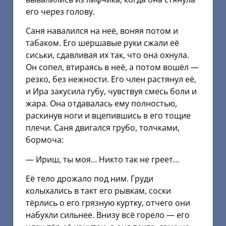
его через голову.
Саня навалился на неё, воняя потом и
табаком. Его шершавые руки сжали её
сиськи, сдавливая их так, что она охнула.
Он сопел, втираясь в неё, а потом вошёл —
резко, без нежности. Его член растянул её,
и Ира закусила губу, чувствуя смесь боли и
жара. Она отдавалась ему полностью,
раскинув ноги и вцепившись в его тощие
плечи. Саня двигался грубо, толчками,
бормоча:
— Ириш, ты моя… Никто так не греет…
Её тело дрожало под ним. Груди
колыхались в такт его рывкам, соски
тёрлись о его грязную куртку, отчего они
набухли сильнее. Внизу всё горело — его