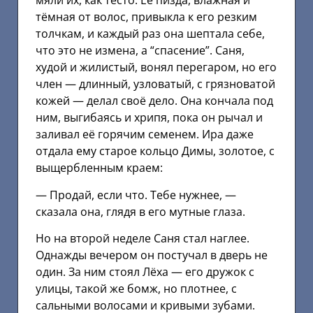
мяли их, как тесто. Её пизда, влажная и
тёмная от волос, привыкла к его резким
толчкам, и каждый раз она шептала себе,
что это не измена, а “спасение”. Саня,
худой и жилистый, вонял перегаром, но его
член — длинный, узловатый, с грязноватой
кожей — делал своё дело. Она кончала под
ним, выгибаясь и хрипя, пока он рычал и
заливал её горячим семенем. Ира даже
отдала ему старое кольцо Димы, золотое, с
выщербленным краем:
— Продай, если что. Тебе нужнее, —
сказала она, глядя в его мутные глаза.
Но на второй неделе Саня стал наглее.
Однажды вечером он постучал в дверь не
один. За ним стоял Лёха — его дружок с
улицы, такой же бомж, но плотнее, с
сальными волосами и кривыми зубами.