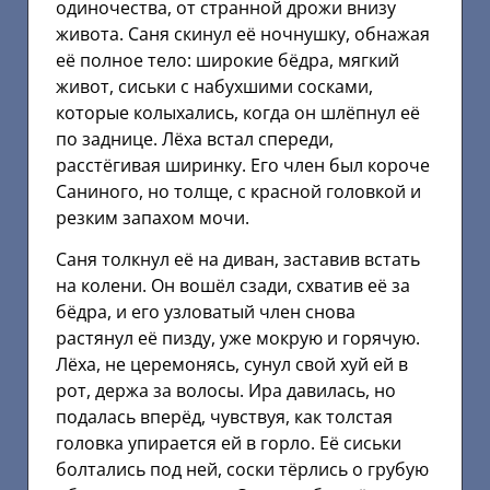
одиночества, от странной дрожи внизу
живота. Саня скинул её ночнушку, обнажая
её полное тело: широкие бёдра, мягкий
живот, сиськи с набухшими сосками,
которые колыхались, когда он шлёпнул её
по заднице. Лёха встал спереди,
расстёгивая ширинку. Его член был короче
Саниного, но толще, с красной головкой и
резким запахом мочи.
Саня толкнул её на диван, заставив встать
на колени. Он вошёл сзади, схватив её за
бёдра, и его узловатый член снова
растянул её пизду, уже мокрую и горячую.
Лёха, не церемонясь, сунул свой хуй ей в
рот, держа за волосы. Ира давилась, но
подалась вперёд, чувствуя, как толстая
головка упирается ей в горло. Её сиськи
болтались под ней, соски тёрлись о грубую