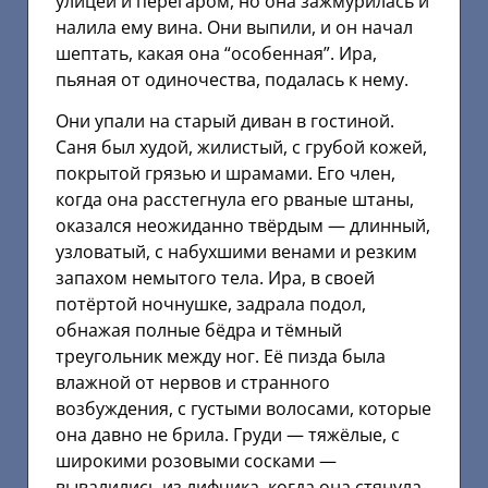
улицей и перегаром, но она зажмурилась и
налила ему вина. Они выпили, и он начал
шептать, какая она “особенная”. Ира,
пьяная от одиночества, подалась к нему.
Они упали на старый диван в гостиной.
Саня был худой, жилистый, с грубой кожей,
покрытой грязью и шрамами. Его член,
когда она расстегнула его рваные штаны,
оказался неожиданно твёрдым — длинный,
узловатый, с набухшими венами и резким
запахом немытого тела. Ира, в своей
потёртой ночнушке, задрала подол,
обнажая полные бёдра и тёмный
треугольник между ног. Её пизда была
влажной от нервов и странного
возбуждения, с густыми волосами, которые
она давно не брила. Груди — тяжёлые, с
широкими розовыми сосками —
вывалились из лифчика, когда она стянула