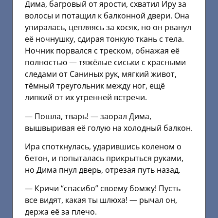
Дима, багровый от ярости, схватил Иру за
волосы и потащил к балконной двери. Она
упиралась, цепляясь за косяк, но он рванул
её ночнушку, сдирая тонкую ткань с тела.
Ночник порвался с треском, обнажая её
полностью — тяжёлые сиськи с красными
следами от Саниных рук, мягкий живот,
тёмный треугольник между ног, ещё
липкий от их утренней встречи.
— Пошла, тварь! — заорал Дима,
вышвыривая её голую на холодный балкон.
Ира споткнулась, ударившись коленом о
бетон, и попыталась прикрыться руками,
но Дима пнул дверь, отрезая путь назад.
— Кричи “спасибо” своему бомжу! Пусть
все видят, какая ты шлюха! — рычал он,
держа её за плечо.