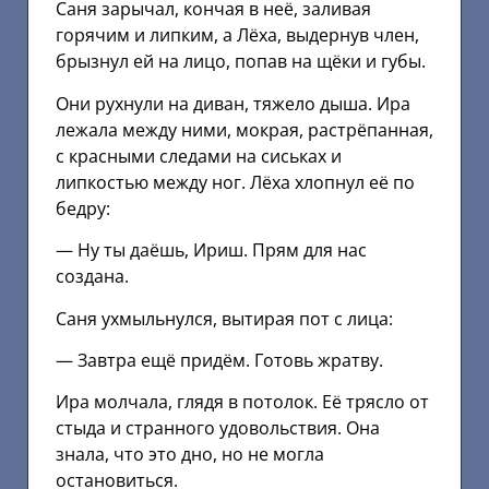
Саня зарычал, кончая в неё, заливая
горячим и липким, а Лёха, выдернув член,
брызнул ей на лицо, попав на щёки и губы.
Они рухнули на диван, тяжело дыша. Ира
лежала между ними, мокрая, растрёпанная,
с красными следами на сиськах и
липкостью между ног. Лёха хлопнул её по
бедру:
— Ну ты даёшь, Ириш. Прям для нас
создана.
Саня ухмыльнулся, вытирая пот с лица:
— Завтра ещё придём. Готовь жратву.
Ира молчала, глядя в потолок. Её трясло от
стыда и странного удовольствия. Она
знала, что это дно, но не могла
остановиться.