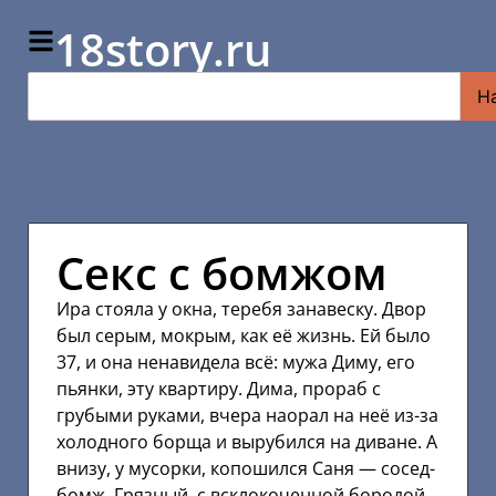
18story.ru
Н
Секс с бомжом
Ира стояла у окна, теребя занавеску. Двор
был серым, мокрым, как её жизнь. Ей было
37, и она ненавидела всё: мужа Диму, его
пьянки, эту квартиру. Дима, прораб с
грубыми руками, вчера наорал на неё из-за
холодного борща и вырубился на диване. А
внизу, у мусорки, копошился Саня — сосед-
бомж. Грязный, с всклокоченной бородой