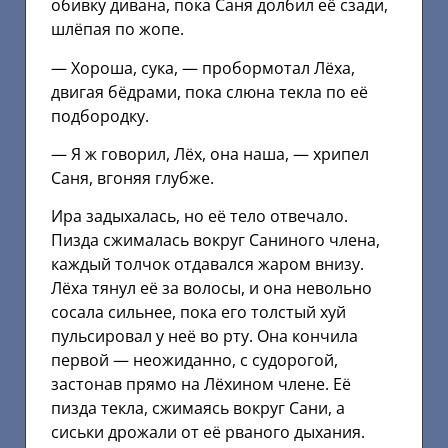
обивку дивана, пока Саня долбил её сзади,
шлёпая по жопе.
— Хороша, сука, — пробормотал Лёха,
двигая бёдрами, пока слюна текла по её
подбородку.
— Я ж говорил, Лёх, она наша, — хрипел
Саня, вгоняя глубже.
Ира задыхалась, но её тело отвечало.
Пизда сжималась вокруг Саниного члена,
каждый толчок отдавался жаром внизу.
Лёха тянул её за волосы, и она невольно
сосала сильнее, пока его толстый хуй
пульсировал у неё во рту. Она кончила
первой — неожиданно, с судорогой,
застонав прямо на Лёхином члене. Её
пизда текла, сжимаясь вокруг Сани, а
сиськи дрожали от её рваного дыхания.