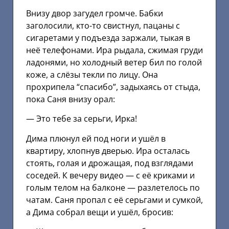
Внизу двор загудел громче. Бабки
заголосили, кто-то свистнул, пацаны с
сигаретами у подъезда заржали, тыкая в
неё телефонами. Ира рыдала, сжимая груди
ладонями, но холодный ветер бил по голой
коже, а слёзы текли по лицу. Она
прохрипела “спасибо”, задыхаясь от стыда,
пока Саня внизу орал:
— Это тебе за серьги, Ирка!
Дима плюнул ей под ноги и ушёл в
квартиру, хлопнув дверью. Ира осталась
стоять, голая и дрожащая, под взглядами
соседей. К вечеру видео — с её криками и
голым телом на балконе — разлетелось по
чатам. Саня пропал с её серьгами и сумкой,
а Дима собрал вещи и ушёл, бросив: