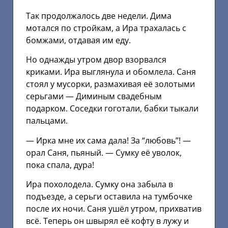
Так продолжалось две недели. Дима
мотался по стройкам, а Ира трахалась с
бомжами, отдавая им еду.
Но однажды утром двор взорвался
криками. Ира выглянула и обомлела. Саня
стоял у мусорки, размахивая её золотыми
серьгами — Диминым свадебным
подарком. Соседки гоготали, бабки тыкали
пальцами.
— Ирка мне их сама дала! За “любовь”! —
орал Саня, пьяный. — Сумку её уволок,
пока спала, дура!
Ира похолодела. Сумку она забыла в
подъезде, а серьги оставила на тумбочке
после их ночи. Саня ушёл утром, прихватив
всё. Теперь он швырял её кофту в лужу и