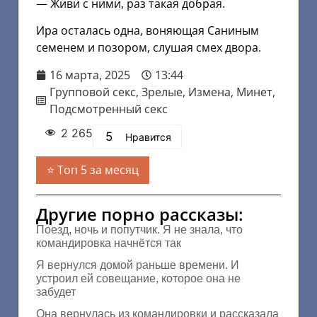
— Живи с ними, раз такая добрая.
Ира осталась одна, воняющая Саниным
семенем и позором, слушая смех двора.
16 марта, 2025
13:44
Групповой секс
,
Зрелые
,
Измена
,
Минет
,
Подсмотренный секс
2 265
5
Нравится
Топ 5 за месяц
Другие порно рассказы:
Поезд, ночь и попутчик. Я не знала, что
командировка начнётся так
Я вернулся домой раньше времени. И
устроил ей совещание, которое она не
забудет
Она вернулась из командировки и рассказала