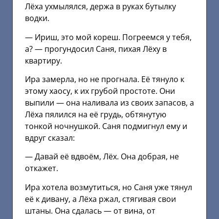
Лёха ухмылялся, держа в руках бутылку
водки.
— Ириш, это мой кореш. Погреемся у тебя,
а? — прогундосил Саня, пихая Лёху в
квартиру.
Ира замерла, но не прогнала. Её тянуло к
этому хаосу, к их грубой простоте. Они
выпили — она наливала из своих запасов, а
Лёха пялился на её грудь, обтянутую
тонкой ночнушкой. Саня подмигнул ему и
вдруг сказал:
— Давай её вдвоём, Лёх. Она добрая, не
откажет.
Ира хотела возмутиться, но Саня уже тянул
её к дивану, а Лёха ржал, стягивая свои
штаны. Она сдалась — от вина, от