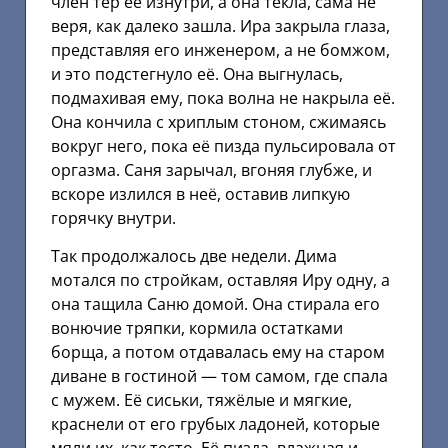
член тёр её изнутри, а она текла, сама не
веря, как далеко зашла. Ира закрыла глаза,
представляя его инженером, а не бомжом,
и это подстегнуло её. Она выгнулась,
подмахивая ему, пока волна не накрыла её.
Она кончила с хриплым стоном, сжимаясь
вокруг него, пока её пизда пульсировала от
оргазма. Саня зарычал, вгоняя глубже, и
вскоре излился в неё, оставив липкую
горячку внутри.
Так продолжалось две недели. Дима
мотался по стройкам, оставляя Иру одну, а
она тащила Саню домой. Она стирала его
вонючие тряпки, кормила остатками
борща, а потом отдавалась ему на старом
диване в гостиной — том самом, где спала
с мужем. Её сиськи, тяжёлые и мягкие,
краснели от его грубых ладоней, которые