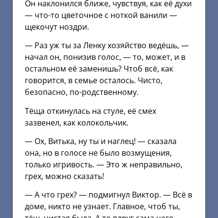
Он наклонился ближе, чувствуя, как её духи
— что-то цветочное с ноткой ванили —
щекочут ноздри.
— Раз уж ты за Ленку хозяйство ведёшь, —
начал он, понизив голос, — то, может, и в
остальном её заменишь? Чтоб всё, как
говорится, в семье осталось. Чисто,
безопасно, по-родственному.
Тёща откинулась на стуле, её смех
зазвенел, как колокольчик.
— Ох, Витька, ну ты и наглец! — сказала
она, но в голосе не было возмущения,
только игривость. — Это ж неправильно,
грех, можно сказать!
— А что грех? — подмигнул Виктор. — Всё в
доме, никто не узнает. Главное, чтоб ты,