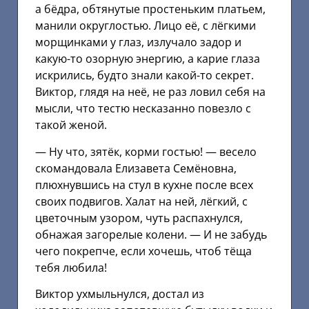
а бёдра, обтянутые простеньким платьем,
манили округлостью. Лицо её, с лёгкими
морщинками у глаз, излучало задор и
какую-то озорную энергию, а карие глаза
искрились, будто знали какой-то секрет.
Виктор, глядя на неё, не раз ловил себя на
мысли, что тестю несказанно повезло с
такой женой.
— Ну что, зятёк, корми гостью! — весело
скомандовала Елизавета Семёновна,
плюхнувшись на стул в кухне после всех
своих подвигов. Халат на ней, лёгкий, с
цветочным узором, чуть распахнулся,
обнажая загорелые колени. — И не забудь
чего покрепче, если хочешь, чтоб тёща
тебя любила!
Виктор ухмыльнулся, достал из