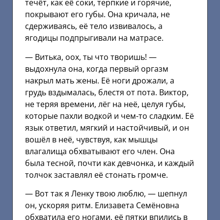
течёт, как её соки, терпкие и горячие,
покрывают его губы. Она кричала, не
сдерживаясь, её тело извивалось, а
ягодицы подпрыгивали на матрасе.
— Витька, оох, ты что творишь! —
выдохнула она, когда первый оргазм
накрыл мать жены. Её ноги дрожали, а
грудь вздымалась, блестя от пота. Виктор,
не теряя времени, лёг на неё, целуя губы,
которые пахли водкой и чем-то сладким. Её
язык ответил, мягкий и настойчивый, и он
вошёл в неё, чувствуя, как мышцы
влагалища обхватывают его член. Она
была тесной, почти как девчонка, и каждый
толчок заставлял её стонать громче.
— Вот так я Ленку твою люблю, — шепнул
он, ускоряя ритм. Елизавета Семёновна
обхватила его ногами, её пятки впились в