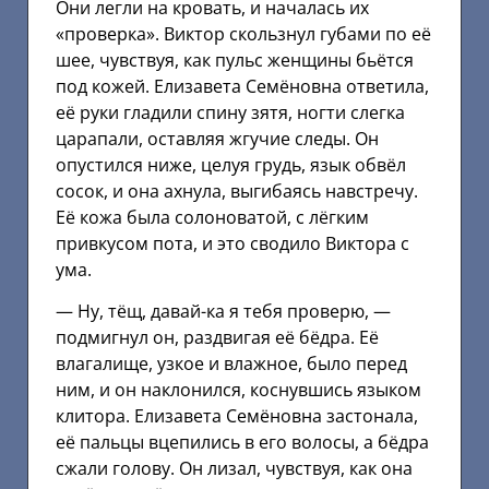
Они легли на кровать, и началась их
«проверка». Виктор скользнул губами по её
шее, чувствуя, как пульс женщины бьётся
под кожей. Елизавета Семёновна ответила,
её руки гладили спину зятя, ногти слегка
царапали, оставляя жгучие следы. Он
опустился ниже, целуя грудь, язык обвёл
сосок, и она ахнула, выгибаясь навстречу.
Её кожа была солоноватой, с лёгким
привкусом пота, и это сводило Виктора с
ума.
— Ну, тёщ, давай-ка я тебя проверю, —
подмигнул он, раздвигая её бёдра. Её
влагалище, узкое и влажное, было перед
ним, и он наклонился, коснувшись языком
клитора. Елизавета Семёновна застонала,
её пальцы вцепились в его волосы, а бёдра
сжали голову. Он лизал, чувствуя, как она