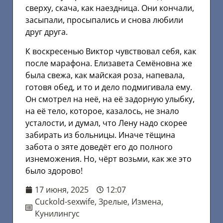
сверху, скача, как наездница. Они кончали,
засыпали, просыпались и снова любили
друг друга.
К воскресенью Виктор чувствовал себя, как
после марафона. Елизавета Семёновна же
была свежа, как майская роза, напевала,
готовя обед, и то и дело подмигивала ему.
Он смотрел на неё, на её задорную улыбку,
на её тело, которое, казалось, не знало
усталости, и думал, что Лену надо скорее
забирать из больницы. Иначе тёщина
забота о зяте доведёт его до полного
изнеможения. Но, чёрт возьми, как же это
было здорово!
17 июня, 2025
12:07
Cuckold-sexwife
,
Зрелые
,
Измена
,
Кунилингус