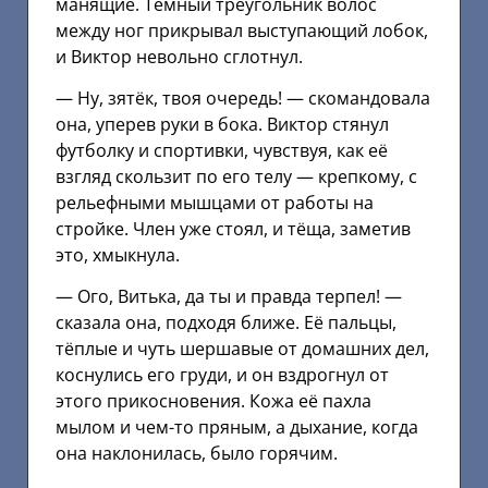
манящие. Тёмный треугольник волос
между ног прикрывал выступающий лобок,
и Виктор невольно сглотнул.
— Ну, зятёк, твоя очередь! — скомандовала
она, уперев руки в бока. Виктор стянул
футболку и спортивки, чувствуя, как её
взгляд скользит по его телу — крепкому, с
рельефными мышцами от работы на
стройке. Член уже стоял, и тёща, заметив
это, хмыкнула.
— Ого, Витька, да ты и правда терпел! —
сказала она, подходя ближе. Её пальцы,
тёплые и чуть шершавые от домашних дел,
коснулись его груди, и он вздрогнул от
этого прикосновения. Кожа её пахла
мылом и чем-то пряным, а дыхание, когда
она наклонилась, было горячим.