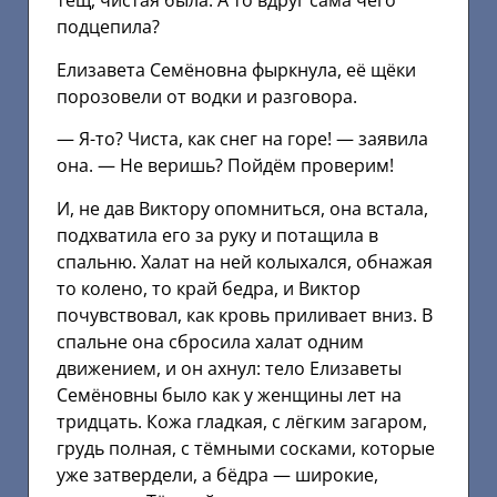
тёщ, чистая была. А то вдруг сама чего
подцепила?
Елизавета Семёновна фыркнула, её щёки
порозовели от водки и разговора.
— Я-то? Чиста, как снег на горе! — заявила
она. — Не веришь? Пойдём проверим!
И, не дав Виктору опомниться, она встала,
подхватила его за руку и потащила в
спальню. Халат на ней колыхался, обнажая
то колено, то край бедра, и Виктор
почувствовал, как кровь приливает вниз. В
спальне она сбросила халат одним
движением, и он ахнул: тело Елизаветы
Семёновны было как у женщины лет на
тридцать. Кожа гладкая, с лёгким загаром,
грудь полная, с тёмными сосками, которые
уже затвердели, а бёдра — широкие,