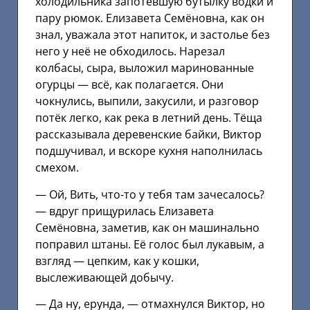
холодильника запотевшую бутылку водки и
пару рюмок. Елизавета Семёновна, как он
знал, уважала этот напиток, и застолье без
него у неё не обходилось. Нарезал
колбасы, сыра, выложил маринованные
огурцы — всё, как полагается. Они
чокнулись, выпили, закусили, и разговор
потёк легко, как река в летний день. Тёща
рассказывала деревенские байки, Виктор
подшучивал, и вскоре кухня наполнилась
смехом.
— Ой, Вить, что-то у тебя там зачесалось?
— вдруг прищурилась Елизавета
Семёновна, заметив, как он машинально
поправил штаны. Её голос был лукавым, а
взгляд — цепким, как у кошки,
выслеживающей добычу.
— Да ну, ерунда, — отмахнулся Виктор, но