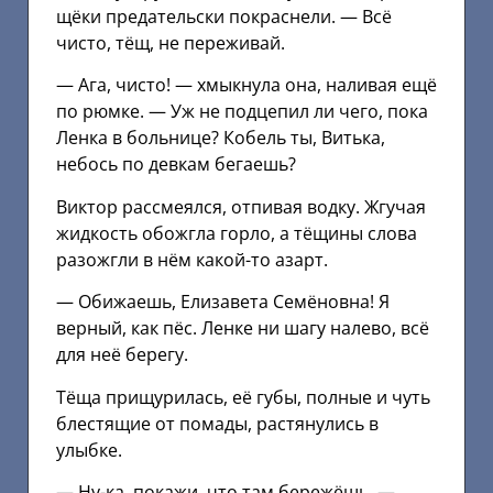
щёки предательски покраснели. — Всё
чисто, тёщ, не переживай.
— Ага, чисто! — хмыкнула она, наливая ещё
по рюмке. — Уж не подцепил ли чего, пока
Ленка в больнице? Кобель ты, Витька,
небось по девкам бегаешь?
Виктор рассмеялся, отпивая водку. Жгучая
жидкость обожгла горло, а тёщины слова
разожгли в нём какой-то азарт.
— Обижаешь, Елизавета Семёновна! Я
верный, как пёс. Ленке ни шагу налево, всё
для неё берегу.
Тёща прищурилась, её губы, полные и чуть
блестящие от помады, растянулись в
улыбке.
— Ну-ка, покажи, что там бережёшь, —