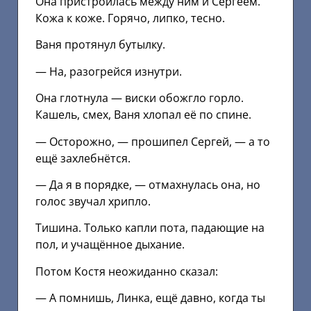
Она пристроилась между ним и Сергеем.
Кожа к коже. Горячо, липко, тесно.
Ваня протянул бутылку.
— На, разогрейся изнутри.
Она глотнула — виски обожгло горло.
Кашель, смех, Ваня хлопал её по спине.
— Осторожно, — прошипел Сергей, — а то
ещё захлебнётся.
— Да я в порядке, — отмахнулась она, но
голос звучал хрипло.
Тишина. Только капли пота, падающие на
пол, и учащённое дыхание.
Потом Костя неожиданно сказал:
— А помнишь, Линка, ещё давно, когда ты