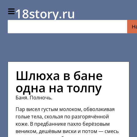
18story.ru
Н
Шлюха в бане
одна на толпу
Баня. Полночь.
Пар висел густым молоком, обволакивая
голые тела, скользя по разгорячённой
коже. В предбаннике пахло берёзовым
веником, дешёвым виски и потом — смесь