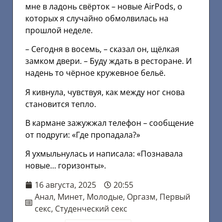
мне в ладонь свёрток – новые AirPods, о
которых я случайно обмолвилась на
прошлой неделе.
– Сегодня в восемь, – сказал он, щёлкая
замком двери. – Буду ждать в ресторане. И
надень то чёрное кружевное бельё.
Я кивнула, чувствуя, как между ног снова
становится тепло.
В кармане зажужжал телефон – сообщение
от подруги: «Где пропадала?»
Я ухмыльнулась и написала: «Познавала
новые… горизонты».
16 августа, 2025
20:55
Анал
,
Минет
,
Молодые
,
Оргазм
,
Первый
секс
,
Студенческий секс