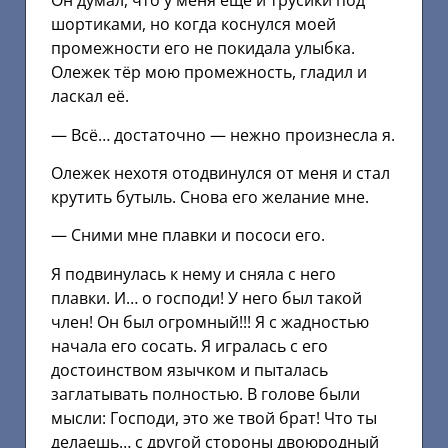
Он думал, что у меня ещё и трусики под
шортиками, но когда коснулся моей
промежности его не покидала улыбка.
Олежек тёр мою промежность, гладил и
ласкал её.
— Всё… достаточно — нежно произнесла я.
Олежек нехотя отодвинулся от меня и стал
крутить бутыль. Снова его желание мне.
— Сними мне плавки и пососи его.
Я подвинулась к нему и сняла с него
плавки. И… о господи! У него был такой
член! Он был огромный!!! Я с жадностью
начала его сосать. Я игралась с его
достоинством язычком и пыталась
заглатывать полностью. В голове были
мысли: Господи, это же твой брат! Что ты
делаешь… с другой стороны двоюродный