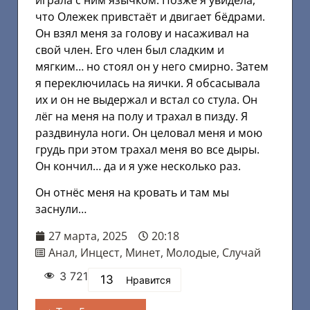
что Олежек привстаёт и двигает бёдрами.
Он взял меня за голову и насаживал на
свой член. Его член был сладким и
мягким… но стоял он у него смирно. Затем
я переключилась на яички. Я обсасывала
их и он не выдержал и встал со стула. Он
лёг на меня на полу и трахал в пизду. Я
раздвинула ноги. Он целовал меня и мою
грудь при этом трахал меня во все дыры.
Он кончил… да и я уже несколько раз.
Он отнёс меня на кровать и там мы
заснули…
27 марта, 2025
20:18
Анал
,
Инцест
,
Минет
,
Молодые
,
Случай
3 721
13
Нравится