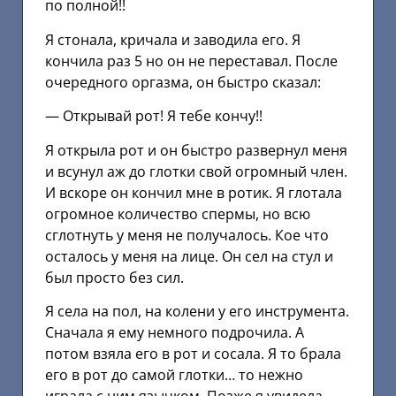
по полной!!
Я стонала, кричала и заводила его. Я
кончила раз 5 но он не переставал. После
очередного оргазма, он быстро сказал:
— Открывай рот! Я тебе кончу!!
Я открыла рот и он быстро развернул меня
и всунул аж до глотки свой огромный член.
И вскоре он кончил мне в ротик. Я глотала
огромное количество спермы, но всю
сглотнуть у меня не получалось. Кое что
осталось у меня на лице. Он сел на стул и
был просто без сил.
Я села на пол, на колени у его инструмента.
Сначала я ему немного подрочила. А
потом взяла его в рот и сосала. Я то брала
его в рот до самой глотки… то нежно
играла с ним язычком. Позже я увидела,