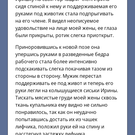
сидя спиной к нему и поддерживаемая его
руками под животик стала подпрыгивать
на его члене. Я видел неописуемое
удовольствие на лице моей жены, ее глаза
были прикрыты, ротик слегка приоткрыт.
Приноровившись к новой позе она
упершись руками в разведенные бедра
рабочего стала более интенсивно
подскакивать слегка покачивая тазом из
стороны в сторону. Мужик перестал
поддерживать ее под живот и теперь его
руки легли на колышущиеся сиськи Ирины.
Тискать мясистые груди моей жены сквозь
ткань купальника ему видно не сильно
понравилось, так как он неудачно
попытавшись достать их из чашек
лифчика, положил руки ей на спину и
расстегнул застежку лифчика.