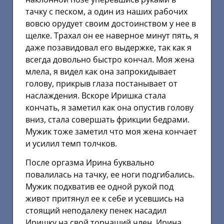
тачку с песком, а один из наших рабочих
вовсю орудует своим достоинством у нее в
щелке. Трахал он ее наверное минут пять, я
даже позавидовал его выдержке, так как я
всегда довольно быстро кончал. Моя жена
млела, я видел как она запрокидывает
голову, прикрыв глаза постанывает от
наслаждения. Вскоре Иришка стала
кончать, я заметил как она опустив голову
вниз, стала совершать фрикции бедрами.
Мужик тоже заметил что моя жена кончает
и усилил темп толчков.
После оргазма Ирина буквально
повалилась на тачку, ее ноги подгибались.
Мужик подхватив ее одной рукой под
живот притянул ее к себе и усевшись на
стоящий неподалеку пенек насадил
Иришку на свой торчащий член. Ирина