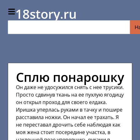
18story.ru
Н
Сплю понарошку
Он даже не удосужился снять с нее трусики.
Просто сдвинув ткань на ее пухлую ягодицу
он открыл проход для своего елдака.
Иришка уперлась руками в тачку и пошире
расставила ножки. Он начал ее трахать. Я
не переставал дрочить себе наблюдая как
моя жена стоит посередине участка, в
наклонной позе уперевшись руками в