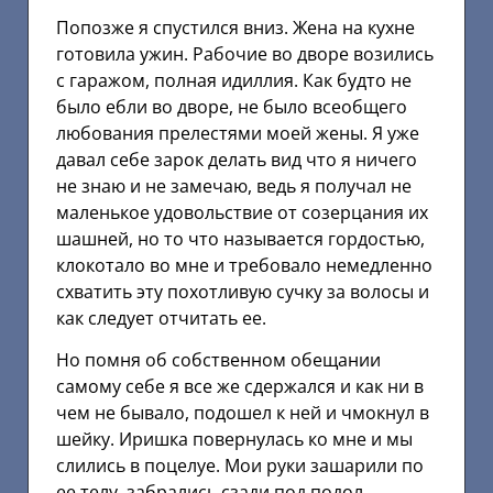
Попозже я спустился вниз. Жена на кухне
готовила ужин. Рабочие во дворе возились
с гаражом, полная идиллия. Как будто не
было ебли во дворе, не было всеобщего
любования прелестями моей жены. Я уже
давал себе зарок делать вид что я ничего
не знаю и не замечаю, ведь я получал не
маленькое удовольствие от созерцания их
шашней, но то что называется гордостью,
клокотало во мне и требовало немедленно
схватить эту похотливую сучку за волосы и
как следует отчитать ее.
Но помня об собственном обещании
самому себе я все же сдержался и как ни в
чем не бывало, подошел к ней и чмокнул в
шейку. Иришка повернулась ко мне и мы
слились в поцелуе. Мои руки зашарили по
ее телу, забрались сзади под подол