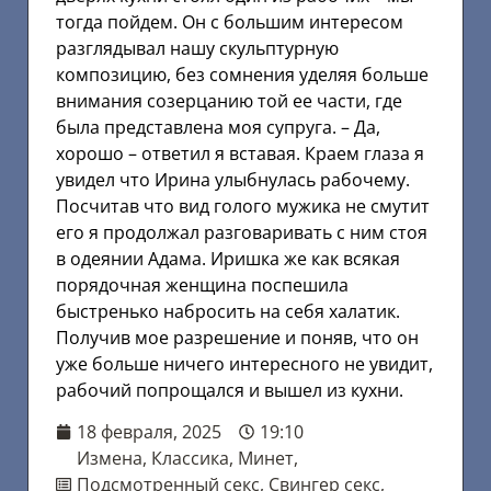
тогда пойдем. Он с большим интересом
разглядывал нашу скульптурную
композицию, без сомнения уделяя больше
внимания созерцанию той ее части, где
была представлена моя супруга. – Да,
хорошо – ответил я вставая. Краем глаза я
увидел что Ирина улыбнулась рабочему.
Посчитав что вид голого мужика не смутит
его я продолжал разговаривать с ним стоя
в одеянии Адама. Иришка же как всякая
порядочная женщина поспешила
быстренько набросить на себя халатик.
Получив мое разрешение и поняв, что он
уже больше ничего интересного не увидит,
рабочий попрощался и вышел из кухни.
18 февраля, 2025
19:10
Измена
,
Классика
,
Минет
,
Подсмотренный секс
,
Свингер секс
,