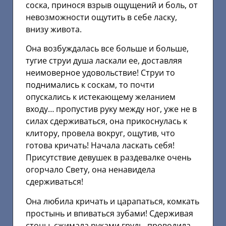
соска, принося взрыв ощущений и боль, от
невозможности ощутить в себе ласку,
внизу живота.
Она возбуждалась все больше и больше,
тугие струи душа ласкали ее, доставляя
неимоверное удовольствие! Струи то
поднимались к соскам, то почти
опускались к истекающему желанием
входу… пропустив руку между ног, уже не в
силах сдерживаться, она прикоснулась к
клитору, провела вокруг, ощутив, что
готова кричать! Начала ласкать себя!
Присутствие девушек в раздевалке очень
огорчало Свету, она ненавидела
сдерживаться!
Она любила кричать и царапаться, комкать
простынь и впиваться зубами! Сдерживая
стоны, сжимала руками грудь, проводила