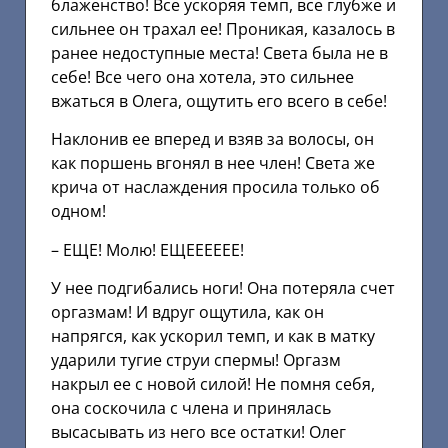
блаженство! Все ускоряя темп, все глубже и
сильнее он трахал ее! Проникая, казалось в
ранее недоступные места! Света была не в
себе! Все чего она хотела, это сильнее
вжаться в Олега, ощутить его всего в себе!
Наклонив ее вперед и взяв за волосы, он
как поршень вгонял в нее член! Света же
крича от наслаждения просила только об
одном!
– ЕЩЕ! Молю! ЕЩЕЕЕЕЕЕ!
У нее подгибались ноги! Она потеряла счет
оргазмам! И вдруг ощутила, как он
напрягся, как ускорил темп, и как в матку
ударили тугие струи спермы! Оргазм
накрыл ее с новой силой! Не помня себя,
она соскочила с члена и принялась
высасывать из него все остатки! Олег