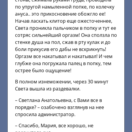
по упругой намыленной попке, по колечку
ануса.. это прикосновение обожгло ее!
Начав ласкать клитор еще ожесточеннее,
Света проникла пальчиком в попку и тут ее
сотряс сильнейший оргазм! Она сползла по
стенке душа на пол, сжав в рту кулак и до
боли прикусив его дабы не вскрикнуть!
Оргазм все накатывал и накатывал! И чем
глубже она погружала палец в попку, тем
острее было ощущение!
В полном изнеможении, через 30 минут
Света вышла из раздевалки.
– Светлана Анатольевна, с Вами все в
порядке? – озабочено взглянув на нее
спросила администратор.
– Спасибо, Мария, все хорошо, не