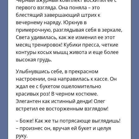
Черный ажурный комплект восхитил ее с
первого взгляда. Она поняла – это
блестящий завершающий штрих к
вечернему наряду. Юркнув в
примерочную, разглядывая себя в зеркале,
Света удивилась, как же изменил ее этот
месяц тренировок! Кубики пресса, четкие
контуры косых мышц живота и еще более
высокая грудь.
Улыбнувшись себе, в прекрасном
настроении, она направилась к кассе. Он
ждал ее с букетом ошеломительно
красивых роз! В черном костюме.
Элегантен как истинный денди! Олег
встретил ее восторженным взглядом!
– Боже! Как же ты потрясающе выглядишь!
– произнес он, вручая ей букет и целуя
руку.