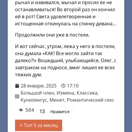
рычал и извивался, мычал и просил ее не
останавливаться! Во второй раз он кончил
ей в рот! Света удовлетворенная и
истощенная откинулась на спинку дивана…
Продолжили они уже в постели.
И вот сейчас, утром, лежа у него в постели,
она думала «КАК! Все могло зайти так
далеко?!» Вошедший, улыбающийся, Олег, с
завтраком на подносе, вмиг лишил ее всех
тяжких дум.
28 января, 2025
17:10
Большой член
,
Измена
,
Классика
,
Кунилингус
,
Минет
,
Романтический секс
564
13
Нравится
Топ 5 за месяц