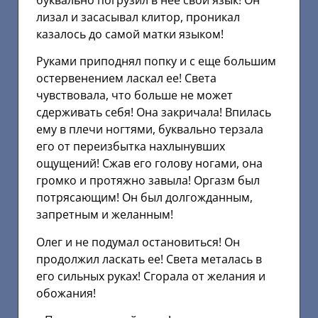
буквально погрузил в нее свой язык! Он
лизал и засасывал клитор, проникал
казалось до самой матки языком!
Руками приподнял попку и с еще большим
остервенением ласкал ее! Света
чувствовала, что больше не может
сдерживать себя! Она закричала! Впилась
ему в плечи ногтями, буквально терзала
его от переизбытка нахлынувших
ощущений! Сжав его голову ногами, она
громко и протяжно завыла! Оргазм был
потрясающим! Он был долгожданным,
запретным и желанным!
Олег и не подумал остановиться! Он
продолжил ласкать ее! Света металась в
его сильных руках! Сгорала от желания и
обожания!