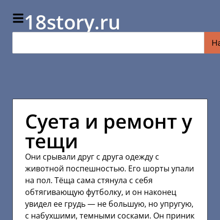
18story.ru
Н
Суета и ремонт у
тещи
Они срывали друг с друга одежду с
животной поспешностью. Его шорты упали
на пол. Тёща сама стянула с себя
обтягивающую футболку, и он наконец
увидел ее грудь — не большую, но упругую,
с набухшими, темными сосками. Он приник