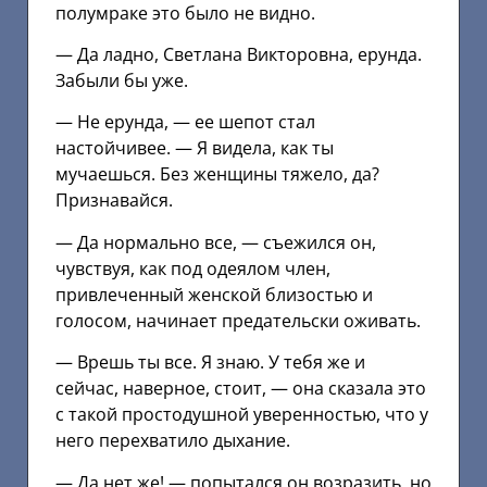
полумраке это было не видно.
— Да ладно, Светлана Викторовна, ерунда.
Забыли бы уже.
— Не ерунда, — ее шепот стал
настойчивее. — Я видела, как ты
мучаешься. Без женщины тяжело, да?
Признавайся.
— Да нормально все, — съежился он,
чувствуя, как под одеялом член,
привлеченный женской близостью и
голосом, начинает предательски оживать.
— Врешь ты все. Я знаю. У тебя же и
сейчас, наверное, стоит, — она сказала это
с такой простодушной уверенностью, что у
него перехватило дыхание.
— Да нет же! — попытался он возразить, но