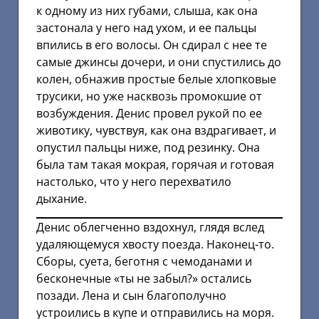
к одному из них губами, слыша, как она
застонала у него над ухом, и ее пальцы
впились в его волосы. Он сдирал с нее те
самые джинсы дочери, и они спустились до
колен, обнажив простые белые хлопковые
трусики, но уже насквозь промокшие от
возбуждения. Денис провел рукой по ее
животику, чувствуя, как она вздрагивает, и
опустил пальцы ниже, под резинку. Она
была там такая мокрая, горячая и готовая
настолько, что у него перехватило
дыхание.
Денис облегченно вздохнул, глядя вслед
удаляющемуся хвосту поезда. Наконец-то.
Сборы, суета, беготня с чемоданами и
бесконечные «ты не забыл?» остались
позади. Лена и сын благополучно
устроились в купе и отправились на моря.