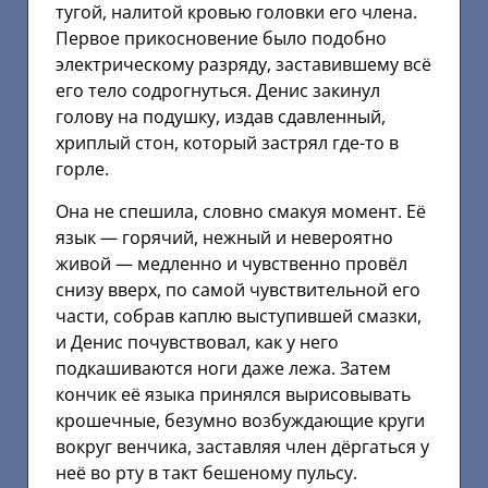
тугой, налитой кровью головки его члена.
Первое прикосновение было подобно
электрическому разряду, заставившему всё
его тело содрогнуться. Денис закинул
голову на подушку, издав сдавленный,
хриплый стон, который застрял где-то в
горле.
Она не спешила, словно смакуя момент. Её
язык — горячий, нежный и невероятно
живой — медленно и чувственно провёл
снизу вверх, по самой чувствительной его
части, собрав каплю выступившей смазки,
и Денис почувствовал, как у него
подкашиваются ноги даже лежа. Затем
кончик её языка принялся вырисовывать
крошечные, безумно возбуждающие круги
вокруг венчика, заставляя член дёргаться у
неё во рту в такт бешеному пульсу.