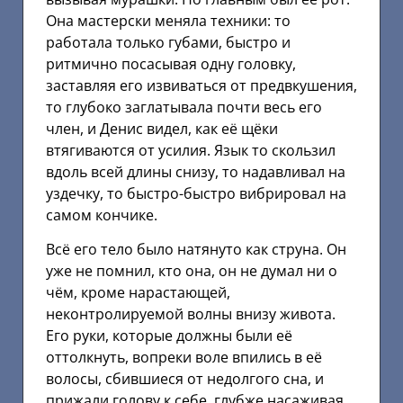
Она мастерски меняла техники: то
работала только губами, быстро и
ритмично посасывая одну головку,
заставляя его извиваться от предвкушения,
то глубоко заглатывала почти весь его
член, и Денис видел, как её щёки
втягиваются от усилия. Язык то скользил
вдоль всей длины снизу, то надавливал на
уздечку, то быстро-быстро вибрировал на
самом кончике.
Всё его тело было натянуто как струна. Он
уже не помнил, кто она, он не думал ни о
чём, кроме нарастающей,
неконтролируемой волны внизу живота.
Его руки, которые должны были её
оттолкнуть, вопреки воле впились в её
волосы, сбившиеся от недолгого сна, и
прижали голову к себе, глубже насаживая