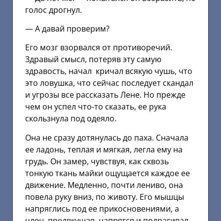
голос дрогнул.
— А давай проверим?
Его мозг взорвался от противоречий.
Здравый смысл, потеряв эту самую
здравость, начал кричал всякую чушь, что
это ловушка, что сейчас последует скандал
и угрозы все рассказать Лене. Но прежде
чем он успел что-то сказать, ее рука
скользнула под одеяло.
Она не сразу дотянулась до паха. Сначала
ее ладонь, теплая и мягкая, легла ему на
грудь. Он замер, чувствуя, как сквозь
тонкую ткань майки ощущается каждое ее
движение. Медленно, почти лениво, она
повела руку вниз, по животу. Его мышцы
напряглись под ее прикосновениями, а
член, предвкушая, напрягся и подрагивал,