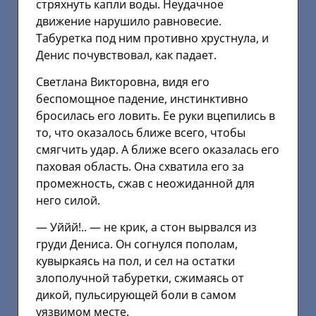
стряхнуть капли воды. Неудачное
движение нарушило равновесие.
Табуретка под ним противно хрустнула, и
Денис почувствовал, как падает.
Светлана Викторовна, видя его
беспомощное падение, инстинктивно
бросилась его ловить. Ее руки вцепились в
то, что оказалось ближе всего, чтобы
смягчить удар. А ближе всего оказалась его
паховая область. Она схватила его за
промежность, сжав с неожиданной для
него силой.
— Уййй!.. — не крик, а стон вырвался из
груди Дениса. Он согнулся пополам,
кувыркаясь на пол, и сел на остатки
злополучной табуретки, сжимаясь от
дикой, пульсирующей боли в самом
уязвимом месте.