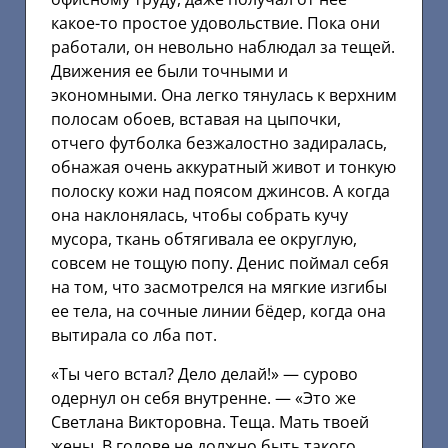
какое-то простое удовольствие. Пока они
работали, он невольно наблюдал за тещей.
Движения ее были точными и
экономными. Она легко тянулась к верхним
полосам обоев, вставая на цыпочки,
отчего футболка безжалостно задиралась,
обнажая очень аккуратный живот и тонкую
полоску кожи над поясом джинсов. А когда
она наклонялась, чтобы собрать кучу
мусора, ткань обтягивала ее округлую,
совсем не тощую попу. Денис поймал себя
на том, что засмотрелся на мягкие изгибы
ее тела, на сочные линии бёдер, когда она
вытирала со лба пот.
«Ты чего встал? Дело делай!» — сурово
одернул он себя внутренне. — «Это же
Светлана Викторовна. Теща. Мать твоей
жены. В голове не должно быть такого