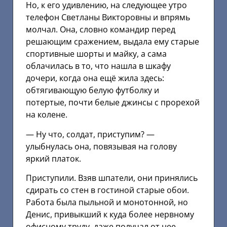
Но, к его удивлению, на следующее утро
телефон Светланы Викторовны и впрямь
молчал. Она, словно командир перед
решающим сражением, выдала ему старые
спортивные шорты и майку, а сама
облачилась в то, что нашла в шкафу
дочери, когда она ещё жила здесь:
обтягивающую белую футболку и
потертые, почти белые джинсы с прорехой
на колене.
— Ну что, солдат, приступим? —
улыбнулась она, повязывая на голову
яркий платок.
Приступили. Взяв шпатели, они принялись
сдирать со стен в гостиной старые обои.
Работа была пыльной и монотонной, но
Денис, привыкший к куда более нервному
офисному труду, даже получал от нее