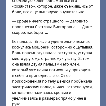
сползли до колен, обнажив все его
«хозяйство», которое, даже съежившись от
боли, все еще выглядело внушительно.
— Вроде ничего страшного, — деловито
произнесла Светлана Викторовна. — Даже,
скорее, наоборот…
Ее пальцы, тёплые и удивительно нежные,
коснулись мошонки, осторожно ощупывая.
Боль понемногу начала отступать, уступая
место другому, странному чувству. Затем
она взяла двумя пальцами его член,
который уже начал потихоньку приходить
в себя, и приподняла его. От ее
прикосновения по телу Дениса пробежала
электрическая волна, и член встрепенулся,
мгновенно наливаясь кровью и
увеличиваясь в размерах прямо у нее в
руке.