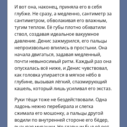
И вот она, наконец, приняла его в себя
глубже. Не сразу, а медленно, сантиметр за
сантиметром, обволакивая его влажным,
тугим теплом. Её губы плотно обхватили
ствол, создавая идеальное вакуумное
давление. Денис зажмурился, его пальцы
непроизвольно впились в простыни. Она
начала двигаться, задавая медленный,
почти невыносимый ритм. Каждый раз она
опускалась всё ниже, и Денис чувствовал,
как головка упирается в мягкое нёбо в
глубине, вызывая лёгкий, спазмирующий
кашель, который лишь усиливал его экстаз.
Руки тёщи тоже не бездействовали. Одна
ладонь нежно перебирала и слегка
сжимала его мошонку, а пальцы другой
водили по внутренней стороне его бёдер,
вызывая мурашки. Но главным был её рот.