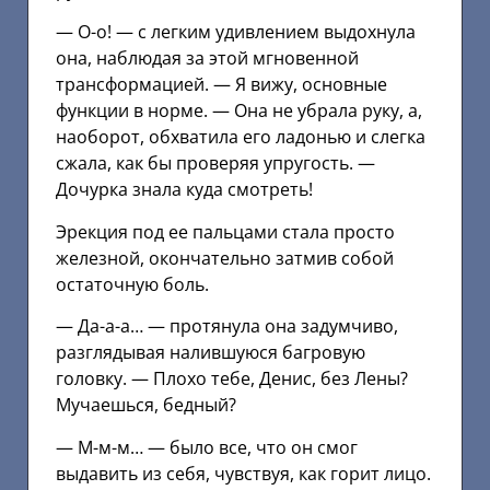
— О-о! — с легким удивлением выдохнула
она, наблюдая за этой мгновенной
трансформацией. — Я вижу, основные
функции в норме. — Она не убрала руку, а,
наоборот, обхватила его ладонью и слегка
сжала, как бы проверяя упругость. —
Дочурка знала куда смотреть!
Эрекция под ее пальцами стала просто
железной, окончательно затмив собой
остаточную боль.
— Да-а-а… — протянула она задумчиво,
разглядывая налившуюся багровую
головку. — Плохо тебе, Денис, без Лены?
Мучаешься, бедный?
— М-м-м… — было все, что он смог
выдавить из себя, чувствуя, как горит лицо.