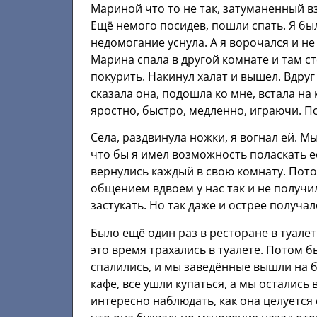
Мариной что то не так, затуманенный вз
Ещё немого посидев, пошли спать. Я бы
недомогание уснула. А я ворочался и не
Марина спала в другой комнате и там с
покурить. Накинул халат и вышел. Вдруг
сказала она, подошла ко мне, встала на 
яростно, быстро, медленно, играючи. По
Села, раздвинула ножки, я вогнал ей. М
что бы я имел возможность поласкать е
вернулись каждый в свою комнату. Потом
общением вдвоем у нас так и не получил
застукать. Но так даже и острее получал
Было ещё один раз в ресторане в туалет
это время трахались в туалете. Потом бы
спалились, и мы заведённые вышли на б
кафе, все ушли купаться, а мы остались 
интересно наблюдать, как она целуется 