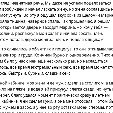
гляд, невнятная речь. Мы даже не успели поцеловаться.
л возбуждён и начал ласкать жену, но жена сославшись 
 мог уснуть. Во рту я ощущал вкус сока из щёлочки Мари
тояла тишина, наверное спала. Так прошёл час, я решил
 открывается дверь и заходит Марина, – Я хочу тебя —
колени, распахнула мой халат и начала сосать член,
том встала, держа меня за член, и повела к ящикам.
ы то сливались в объятиях и поцелуе, то она откидывала
ё клитор и груди. Кончили бурно и одновременно. Тихо
 было у нас с ней ещё несколько раз, но насладиться
ось, всё время экстремальный секс, всё время может кт
ось, быстрый, бурный, сладкий секс.
ной кабинке, моя жена и её муж сидели за столиком, а м
ло на пляже, в воде я ей присунул слегка сзади, но чуть 
ерег, благо удался момент практически сразу в летнем
в кабинке, я ей сделал куни, а она мне отсосала. Потом б
с мужем в засос, а у неё во рту остатки моей спермы, по