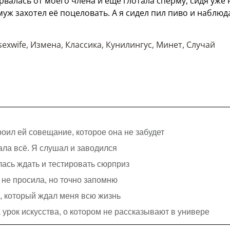
валась от моего члена и ещё глотала сперму, сидя уже 
уж захотел её поцеловать. А я сидел пил пиво и наблюд
sexwife
,
Измена
,
Классика
,
Кунилингус
,
Минет
,
Случай
оил ей совещание, которое она не забудет
ала всё. Я слушал и заводился
лась ждать и тестировать сюрприз
я не просила, но точно запомню
с, который ждал меня всю жизнь
урок искусства, о котором не рассказывают в универе