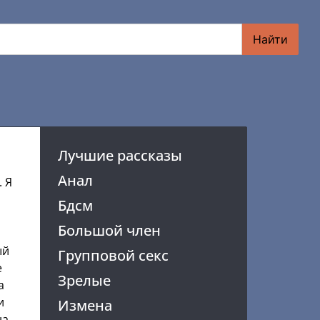
Найти
Лучшие рассказы
Анал
. Я
Бдсм
Большой член
ый
Групповой секс
е
Зрелые
а
и
Измена
а.