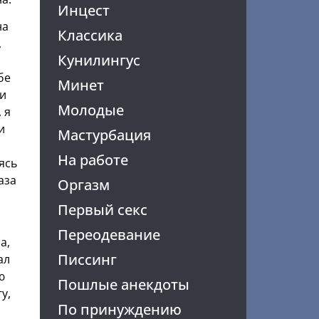
Инцест
на
Классика
,
Кунилингус
бе
Минет
 и
Молодые
 я
и
Мастурбация
На работе
ясь
аза
Оргазм
Первый секс
Переодевание
а,
Писсинг
ал
ю
Пошлые анекдоты
у,
По принуждению