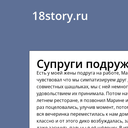
18story.ru
Супруги подру
Есть у моей жены подруга на работе, М
чувствовал что мы симпатизируем друг др
совместных шашлыках, мы с ней немного
удовольствием их принимала. Потом на
летнем ресторане, я позвонил Марине и
раз поцеловались, улучив момент, пото
вся вечеринка переместилась к нам дом
классно и от этого дико возбуждалась, з
даже засунуть пальцы в её щёлочку. В и