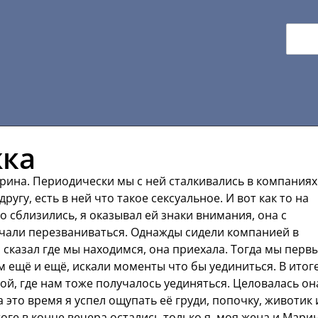
жка
арина. Периодически мы с ней сталкивались в компаниях
угу, есть в ней что такое сексуальное. И вот как то на
 сблизились, я оказывал ей знаки внимания, она с
чали перезваниваться. Однажды сидели компанией в
 сказал где мы находимся, она приехала. Тогда мы перв
м ещё и ещё, искали моменты что бы уединиться. В итог
ой, где нам тоже получалось уединяться. Целовалась он
а это время я успел ощупать её груди, попочку, животик 
тоге в конце вечера остались только я, моя жена и Марин