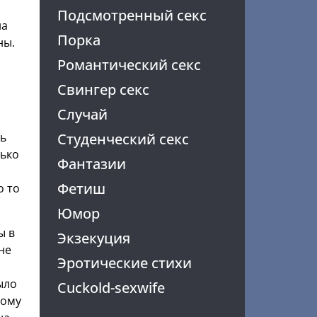
Подсмотренный секс
на
Порка
ны.
Романтический секс
Свингер секс
Случай
Студенческий секс
сь
нько
Фантазии
Фетиш
о то
Юмор
ы в
Экзекуция
не
Эротические стихи
ыло
Cuckold-sexwife
тому