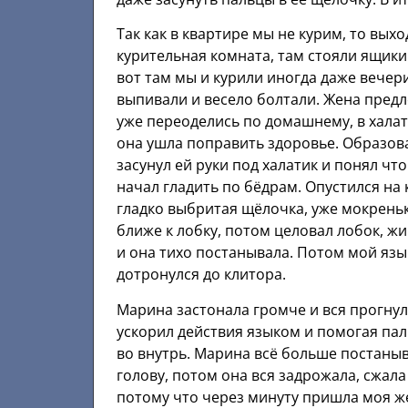
Так как в квартире мы не курим, то вых
курительная комната, там стояли ящики
вот там мы и курили иногда даже вечер
выпивали и весело болтали. Жена предл
уже переоделись по домашнему, в халат
она ушла поправить здоровье. Образов
засунул ей руки под халатик и понял что
начал гладить по бёдрам. Опустился на
гладко выбритая щёлочка, уже мокреньк
ближе к лобку, потом целовал лобок, жи
и она тихо постанывала. Потом мой язы
дотронулся до клитора.
Марина застонала громче и вся прогнул
ускорил действия языком и помогая паль
во внутрь. Марина всё больше постаныв
голову, потом она вся задрожала, сжала
потому что через минуту пришла моя же