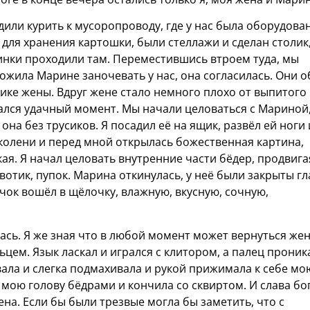
одили курить к мусоропроводу, где у нас была оборудова
 для хранения картошки, были стеллажи и сделан столик
инки проходили там. Переместившись втроем туда, мы
ожила Марине заночевать у нас, она согласилась. Они о
ике жены. Вдруг жене стало немного плохо от выпитого
ался удачный момент. Мы начали целоваться с Мариной,
 она без трусиков. Я посадил её на ящик, развёл ей ноги 
 колени и перед мной открылась божественная картина,
ая. Я начал целовать внутренние части бёдер, продвига
вотик, пупок. Марина откинулась, у неё были закрыты гл
чок вошёл в щёлочку, влажную, вкусную, сочную,
ась. Я же зная что в любой момент может вернуться жен
цем. Язык ласкал и игрался с клитором, а палец проник
ала и слегка подмахивала и рукой прижимала к себе мо
 мою голову бёдрами и кончила со сквиртом. И слава бог
на. Если бы были трезвые могла бы заметить, что с