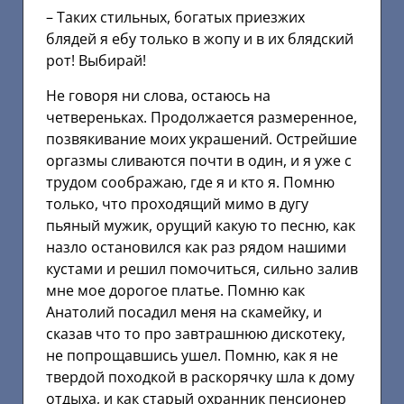
– Таких стильных, богатых приезжих
блядей я ебу только в жопу и в их блядский
рот! Выбирай!
Не говоря ни слова, остаюсь на
четвереньках. Продолжается размеренное,
позвякивание моих украшений. Острейшие
оргазмы сливаются почти в один, и я уже с
трудом соображаю, где я и кто я. Помню
только, что проходящий мимо в дугу
пьяный мужик, орущий какую то песню, как
назло остановился как раз рядом нашими
кустами и решил помочиться, сильно залив
мне мое дорогое платье. Помню как
Анатолий посадил меня на скамейку, и
сказав что то про завтрашнюю дискотеку,
не попрощавшись ушел. Помню, как я не
твердой походкой в раскорячку шла к дому
отдыха, и как старый охранник пенсионер