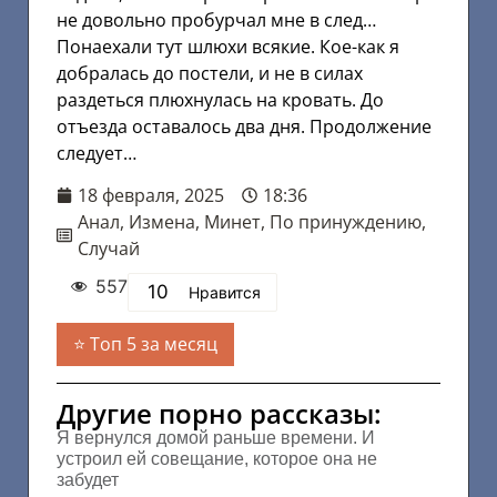
не довольно пробурчал мне в след…
Понаехали тут шлюхи всякие. Кое-как я
добралась до постели, и не в силах
раздеться плюхнулась на кровать. До
отъезда оставалось два дня. Продолжение
следует…
18 февраля, 2025
18:36
Анал
,
Измена
,
Минет
,
По принуждению
,
Случай
557
10
Нравится
Топ 5 за месяц
Другие порно рассказы:
Я вернулся домой раньше времени. И
устроил ей совещание, которое она не
забудет