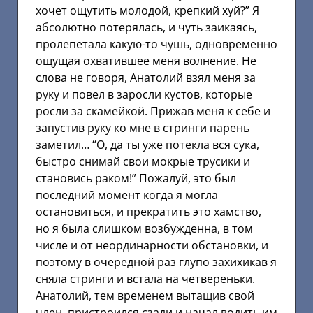
хочет ощутить молодой, крепкий хуй?” Я
абсолютно потерялась, и чуть заикаясь,
пролепетала какую-то чушь, одновременно
ощущая охватившее меня волнение. Не
слова не говоря, Анатолий взял меня за
руку и повел в заросли кустов, которые
росли за скамейкой. Прижав меня к себе и
запустив руку ко мне в стринги парень
заметил… “О, да ты уже потекла вся сука,
быстро снимай свои мокрые трусики и
становись раком!” Пожалуй, это был
последний момент когда я могла
остановиться, и прекратить это хамство,
но я была слишком возбужденна, в том
числе и от неординарности обстановки, и
поэтому в очередной раз глупо захихикав я
сняла стринги и встала на четвереньки.
Анатолий, тем временем вытащив свой
член, пристроился сзади и начал водить им