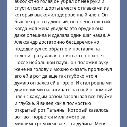
абсолютно голая он убрал от нее руки и
спустил свои шорты вместе с плавками из
которых выскочил здоровенный член. Он
был не просто длинный, но очень толстый.
Когда моя жена увидела это орудие она
даже опешила и сделала один шаг назад. А
Александр достаточно бесцеремонно
пододвинул ее обратно и поставил на
колени сразу давая понять что он хочет.
После небольшой паузы он положил руку
жене на голову и можно сказать пропихнул
его ей в рот да еще так глубоко что я
думаю он залез ей в горло. И стал ровными
движениями насаживать на свой огромный
член с каждым разом засовывая все глубже
и глубже. Я видел как в полностью
открытый рот Татьяны, Который казалось
вот-вот порвется миллиметр за
миллиметром исчезает эта дубина. Меня