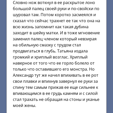
Словно нож воткнул в ее раскрытое лоно
большой палец своей руки и по-свойски по
шуровал там. Потом коротко засмеялся и
сказал что сейчас трахнет ее так что она на
всю жизнь запомнит как такая дубина
заходит в шейку матки. И в тоже мгновение
заменил палец членом который невзирая
на обильную смазку с трудом стал
продвигаться в глубь. Татьяна издала
громкий и хриплый возглас. Хриплый
наверное от того что ее горло болело от
только что оставившего его монстра. Но
Александр тут же начел впихивать в ее рот
свои плавки и впихнув завернул ее руки за
спину тем самым прижав ее еще сильнее к
впивающимся в ее грудь камням и с силой
стал трахать не обращая на стоны и уканье
моей жены.