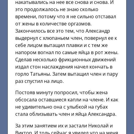
накатывались на нее все снова и снова. И
это продолжалось не знаю сколько
времени, потому что я не сильно отставал
от жены в количестве оргазмов.
Закончилось все это тем, что Александр
выдернул с хлюпаньем член, повернул ее к
себе лицом вытащил плавки и с тем же
напором вогнал по самые яйца в рот жены.
Сделав несколько фрикционных движений
издал стон наслаждения начел кончать в
горло Татьяны. Затем вытащил член и пару
раз спустил на лицо.
Постояв минуту попросил, чтобы жена
обсосала оставшиеся капли на члене. И как
не удивительно она с улыбкой на губах
стала облизывать член и яйца Александра.
За этим занятием их и застали Николай и
Виктор. И толь сейчас я увидел что на меня