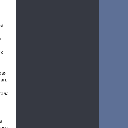
на
а
ах
рая
ан.
тала
а
 все