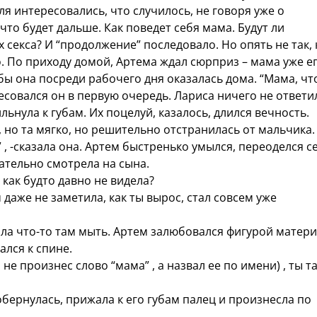
ля интересовались, что случилось, не говоря уже о
что будет дальше. Как поведет себя мама. Будут ли
 секса? И “продолжение” последовало. Но опять не так, 
. По приходу домой, Артема ждал сюрприз – мама уже е
бы она посреди рабочего дня оказалась дома. “Мама, чт
ресовался он в первую очередь. Лариса ничего не ответи
льнула к губам. Их поцелуй, казалось, длился вечность.
 но та мягко, но решительно отстранилась от мальчика.
” , -сказала она. Артем быстренько умылся, переоделся с
мательно смотрела на сына.
как будто давно не видела?
даже не заметила, как ты вырос, стал совсем уже
ла что-то там мыть. Артем залюбовался фигурой матери
ался к спине.
е произнес слово “мама” , а назвал ее по имени) , ты т
бернулась, прижала к его губам палец и произнесла по