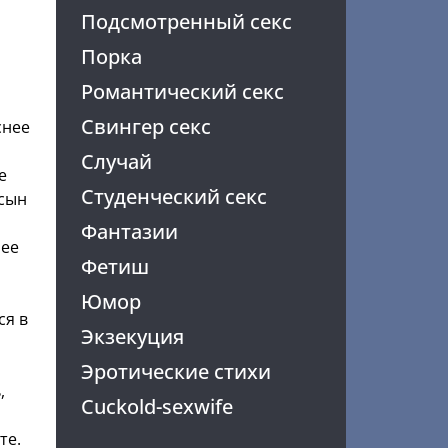
Подсмотренный секс
Порка
Романтический секс
Свингер секс
снее
Случай
е
Студенческий секс
 сын
Фантазии
 ее
Фетиш
Юмор
ся в
Экзекуция
Эротические стихи
,
Cuckold-sexwife
те.