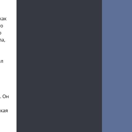
как
го
о
ла,
ел
. Он
акая