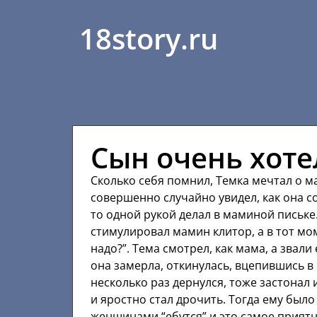
18story.ru
Сын очень хоте
Сколько себя помнил, Темка мечтал о ма
совершенно случайно увидел, как она со
то одной рукой делал в маминой письке
стимулировал мамин клитор, а в тот мо
надо?”. Тема смотрел, как мама, а звали
она замерла, откинулась, вцепившись в 
несколько раз дернулся, тоже застонал 
и яростно стал дрочить. Тогда ему было
женщинами “ебутся” и это самое приятн