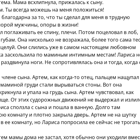
тема. Мама всхлипнула, прижалась к сыну.
ом. Ты всегда можешь на меня положиться!
 благодарна за то, что ты сделал для меня в трудную
 порой мужчины, опоры в жизни!
л поглаживать ее спину, плечи. Потом поцеловал в лоб,
убам. Она нисколько не возражала, более того сама те
поцелуй. Они слились уже в самом настоящем любовном
ука заскользила по маминым интимным местам! Лариса н
 раздвинула ноги. Не сопротивлялась она и тогда, когда
 члене сына. Артем, как когда-то отец, пальцем нащупал
з маминой груди стали вырываться стоны. Вот она
крикнула и упала на грудь сына. Артем чувствовал, как
ище. От этих судорожных движений не выдержал и излил
иса сползла с сына и пошла в ванную. Долго там
ою комнату и плотно закрыла дверь. Артем не на шутку
в ее комнату, но Лариса попросила ее сейчас не трогать
м мамы дома не застал, хотя обычно они уходили вмес