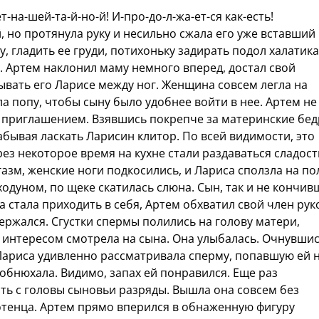
-на-шей-та-й-но-й! И-про-до-л-жа-ет-ся как-есть!
 но протянула руку и несильно сжала его уже вставший
у, гладить ее груди, потихоньку задирать подол халатика
я. Артем наклонил маму немного вперед, достал свой
вать его Ларисе между ног. Женщина совсем легла на
а попу, чтобы сыну было удобнее войти в нее. Артем не
 приглашением. Взявшись покрепче за материнские бед
абывая ласкать Ларисин клитор. По всей видимости, это
рез некоторое время на кухне стали раздаваться сладос
азм, женские ноги подкосились, и Лариса сползла на по
одуном, по щеке скатилась слюна. Сын, так и не кончив
а стала приходить в себя, Артем обхватил свой член рук
ержался. Сгустки спермы полились на голову матери,
с интересом смотрела на сына. Она улыбалась. Очнувшис
 Лариса удивленно рассматривала сперму, попавшую ей 
 обнюхала. Видимо, запах ей понравился. Еще раз
ть с головы сыновьи разряды. Вышла она совсем без
отенца. Артем прямо вперился в обнаженную фигуру