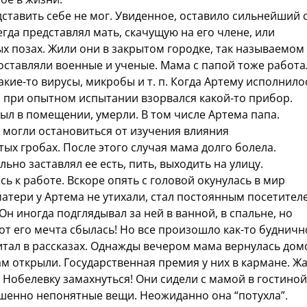
дставить себе не мог. Увиденное, оставило сильнейший 
егда представлял мать, скачущую на его члене, или
х позах. Жили они в закрытом городке, так называемом
составляли военные и ученые. Мама с папой тоже работа
кие-то вирусы, микробы и т. п. Когда Артему исполнило
ц, при опытном испытании взорвался какой-то прибор.
был в помещении, умерли. В том числе Артема папа.
е могли остановиться от изучения влияния
ых гробах. После этого случая мама долго болела.
льно заставлял ее есть, пить, выходить на улицу.
ь к работе. Вскоре опять с головой окунулась в мир
матери у Артема не утихали, стал постоянным посетител
 Он иногда подглядывал за ней в ванной, в спальне, но
вот его мечта сбылась! Но все произошло как-то будничн
 читал в рассказах. Однажды вечером мама вернулась дом
м открыли. Государственная премия у них в кармане. Жа
 Нобелевку замахнуться! Они сидели с мамой в гостиной
ршенно непонятные вещи. Неожиданно она “потухла”.