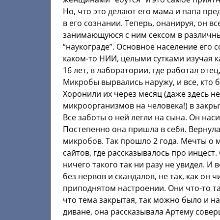
Но, что это делают его мама и папа пре
в его сознании. Теперь, онанируя, он вс
занимающуюся с ним сексом в различны
“наукограде”. Основное население его 
каком-то НИИ, целыми сутками изучая ка
16 лет, в лаборатории, где работал оте
Микробы вырвались наружу, и все, кто 
Хоронили их через месяц (даже здесь н
микроорганизмов на человека!) в закрыт
Все заботы о ней легли на сына. Он наси
Постепенно она пришла в себя. Вернулас
микробов. Так прошло 2 года. Мечты о 
сайтов, где рассказывалось про инцест.
ничего такого так ни разу не увидел. И 
без нервов и скандалов, не так, как он
приподнятом настроении. Они что-то та
что тема закрытая, так можно было и на
диване, она рассказывала Артему сове