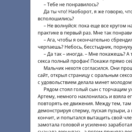
– Тебе не понравилось?
Да ты что! Наоборот, я же говорю, что 
всполошились?
– Не волнуйся: пока еще все кругом на ра
практике в первый раз. Мне так понрави
– Ага, чтобы я окончательно сбрендила
черпаешь? Небось, бесстыдник, порнух
– Да так – иногда. – Мне покажешь? А то
секса полный профан! Покажи прямо се
Мальчик нехотя согласился. Они прош
сайт, открыл страницу с оральным секс
с удовольствием делала минет молодому
Рядом стоял голый сын с торчащим уже
Артему, немного наклонилась и взяла ег
повторять ее движения. Между тем, там 
демонстрируя сперму, пуская пузыри, а 
кончит, и попытался вытащить свой чле
замотала головой и усиленно заработал
сначала дернулась, а потом приняла вес