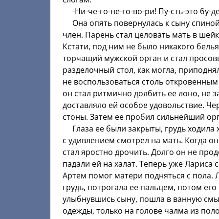
-Ни-че-го-не-го-во-ри! Пу-сть-это бу-дет
Она опять повернулась к сыну спиной,
член. Парень стал целовать мать в шейк
Кстати, под ним не было никакого бель
торчащий мужской орган и стал просовы
разделочный стол, как могла, приподнял
не воспользоваться столь откровенным
он стал ритмично долбить ее лоно, не з
доставляло ей особое удовольствие. Че
стоны. Затем ее пробил сильнейший орг
Глаза ее были закрыты, грудь ходила х
с удивлением смотрел на мать. Когда он
стал яростно дрочить. Долго он не прод
падали ей на халат. Теперь уже Лариса 
Артем помог матери подняться с пола.
грудь, потрогала ее пальцем, потом его
улыбнувшись сыну, пошла в ванную смы
одежды, только на голове чалма из пол