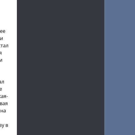
 ее
 и
стал
я
и
ал
е
кая-
ывая
ына
зу в