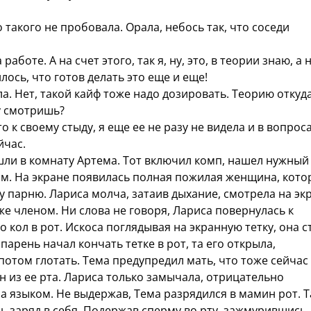
такого не пробовала. Орала, небось так, что соседи
боте. А на счет этого, так я, ну, это, в теории знаю, а 
лось, что готов делать это еще и еще!
. Нет, такой кайф тоже надо дозировать. Теорию откуд
у смотришь?
 к своему стыду, я еще ее не разу не видела и в вопрос
йчас.
ли в комнату Артема. Тот включил комп, нашел нужный
ом. На экране появилась полная пожилая женщина, кото
 парню. Лариса молча, затаив дыхание, смотрела на экр
 членом. Ни слова не говоря, Лариса повернулась к
о кол в рот. Искоса поглядывая на экранную тетку, она с
парень начал кончать тетке в рот, та его открыла,
потом глотать. Тема предупредил мать, что тоже сейчас
н из ее рта. Лариса только замычала, отрицательно
а языком. Не выдержав, Тема разрядился в мамин рот. Т
ь заряд в себя. Подержав сперму во рту, зажмурившись,