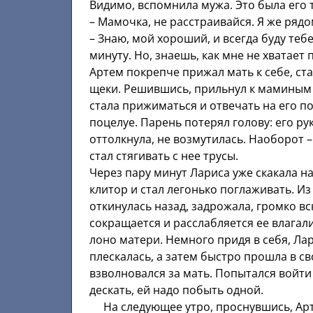
Видимо, вспомнила мужа. Это была его 
– Мамочка, не расстраивайся. Я же ряд
– Знаю, мой хороший, и всегда буду тебе
минуту. Но, знаешь, как мне не хватает
Артем покрепче прижал мать к себе, ста
щеки. Решившись, прильнул к маминым г
стала прижиматься и отвечать на его 
поцелуе. Парень потерял голову: его р
оттолкнула, не возмутилась. Наоборот –
стал стягивать с нее трусы.
Через пару минут Лариса уже скакала на
клитор и стал легонько поглаживать. И
откинулась назад, задрожала, громко вс
сокращается и расслабляется ее влагал
лоно матери. Немного придя в себя, Лар
плескалась, а затем быстро прошла в св
взволновался за мать. Попытался войти 
дескать, ей надо побыть одной.
На следующее утро, проснувшись, Арте