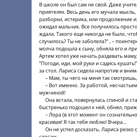
В школе он был сам не свой. Даже учите
приятелях. Весь день его мучала мысль, 
разборки, истерика, или продолжение их
ожидал мальчик. Все получилось просто
ждала. Такого еще никогда не было, что
случилось? Ты не заболела?” , – поинте
молча подошла к сыну, обняла его и при
Артем хотел уже начать раздевать маму,
“Погоди, иди, мой руки и садись кушать!
за стол. Лариса сидела напротив и вни
– Мам, ты чего на меня так смотришь, 
– Вот именно. За работой, несчастьем 
мужчиной!
Она встала, повернулась спиной и ста
быстренько подошел к ней, обнял, приж
– Лора (в этот момент он сознательно н
красивая! Я так тебя люблю! Вчера…
Он не успел досказать. Лариса резко о
слогам: