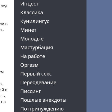
Инцест
след
Классика
Кунилингус
ли в
Минет
сь
Молодые
Мастурбация
На работе
Оргазм
ем
Первый секс
Переодевание
о,
ой в
Писсинг
ль,
Пошлые анекдоты
 на
По принуждению