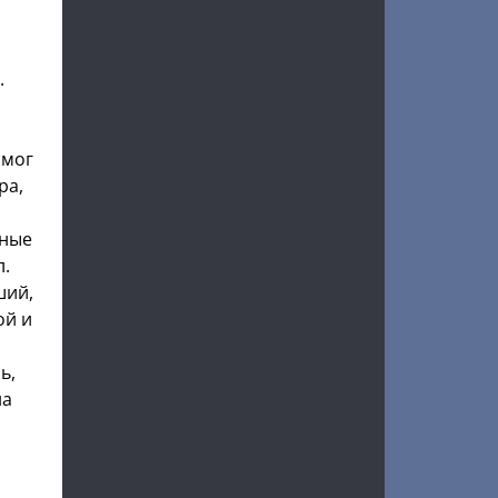
.
 мог
ра,
тные
л.
ший,
ой и
ь,
на