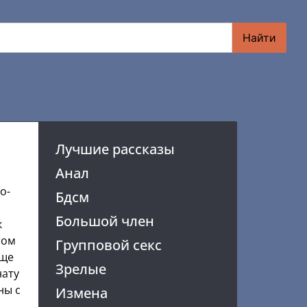
Найти
Лучшие рассказы
Анал
о-
Бдсм
Большой член
к
том
Групповой секс
еще
Зрелые
нату
ны с
Измена