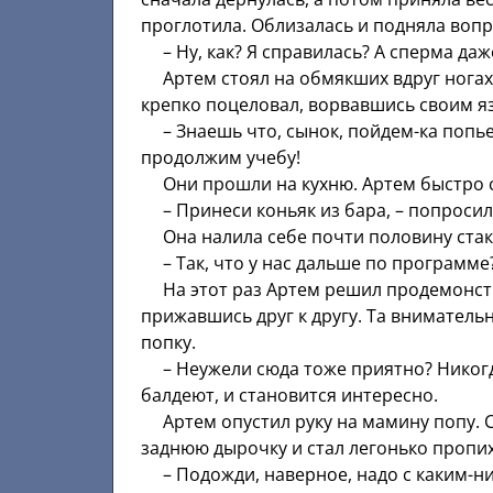
проглотила. Облизалась и подняла вопр
– Ну, как? Я справилась? А сперма даже
Артем стоял на обмякших вдруг ногах, 
крепко поцеловал, ворвавшись своим яз
– Знаешь что, сынок, пойдем-ка попьем
продолжим учебу!
Они прошли на кухню. Артем быстро с
– Принеси коньяк из бара, – попросила 
Она налила себе почти половину стака
– Так, что у нас дальше по программе
На этот раз Артем решил продемонстри
прижавшись друг к другу. Та вниматель
попку.
– Неужели сюда тоже приятно? Никогда
балдеют, и становится интересно.
Артем опустил руку на мамину попу. С
заднюю дырочку и стал легонько пропих
– Подожди, наверное, надо с каким-н