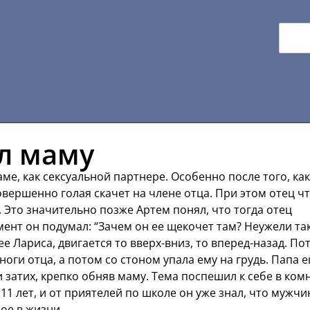
л маму
ме, как сексуальной партнере. Особенно после того, как
вершенно голая скачет на члене отца. При этом отец чт
. Это значительно позже Артем понял, что тогда отец
мент он подумал: “Зачем он ее щекочет там? Неужели та
 ее Лариса, двигается то вверх-вниз, то вперед-назад. По
ноги отца, а потом со стоном упала ему на грудь. Папа 
и затих, крепко обняв маму. Тема поспешил к себе в ком
 11 лет, и от приятелей по школе он уже знал, что мужчи
ое в жизни.