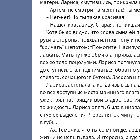
матери. Лариса, смутившись, прикрыла
– Артем, не смотри на меня так! Ты м
– Нет-нет! Но ты такая красивая!
– Нашел красавицу. Старая, поникшая,
Хотя было видно, что слова сына ей по
руки в стороны, подхватил под попу и п
“кричать” шепотом: “Помогите! Насилуют
ласкать. Мать тут же обмякла, прижалас
все ее тело поцелуями. Лариса потянул
до ступней, стал подниматься обратно 
спелого, сочащегося бутона. Засосав ни
Лариса застонала, а когда язык сына д
во все доступные места маминого влага
уже стоял настоящий вой сладострастия.
то жидкость. Лариса опять была в нирв
с губ ее выделения. Через пяток минут
в губы.
– Ах, Темочка, что ты со мной делаешь
жизни не испытывала. Интересно, а где 