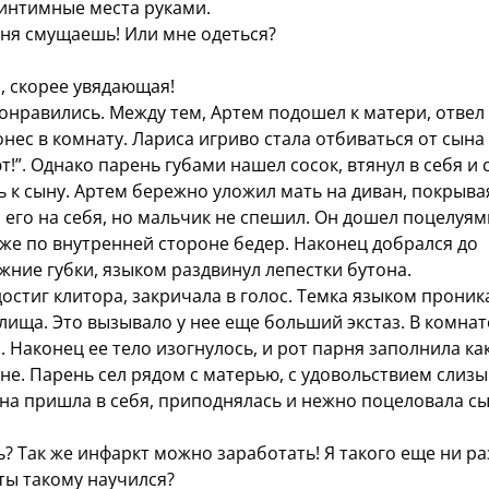
 интимные места руками.
еня смущаешь! Или мне одеться?
 скорее увядающая!
нравились. Между тем, Артем подошел к матери, отвел
онес в комнату. Лариса игриво стала отбиваться от сына
!”. Однако парень губами нашел сосок, втянул в себя и 
ь к сыну. Артем бережно уложил мать на диван, покрыва
а его на себя, но мальчик не спешил. Он дошел поцелуям
уже по внутренней стороне бедер. Наконец добрался до
жние губки, языком раздвинул лепестки бутона.
остиг клитора, закричала в голос. Темка языком проник
лища. Это вызывало у нее еще больший экстаз. В комнат
 Наконец ее тело изогнулось, и рот парня заполнила ка
ане. Парень сел рядом с матерью, с удовольствием слиз
 она пришла в себя, приподнялась и нежно поцеловала с
? Так же инфаркт можно заработать! Я такого еще ни ра
ты такому научился?