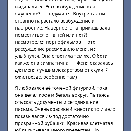
выдавали ее. Это возбуждение или
смущение? — подумал я. Внутри как ни
странно нарастало возбуждение и
настроение. Наверное, она прикидывала
поместиться он в ней или нет?) —
насмотрелся порнофильмов — это
рассуждение рассмешило меня, и я
улыбнулся. Она ответила тем же. О боги,
как же она симпатична! — Женя оказалась
для меня лучшим лекарством от скуки. Я
ожил везде, особенно там)
Я любовался её точеной фигуркой, пока
она делал кофе и бегала вокруг. Пытаясь
отыскать документы и сегодняшние
письма. Очень красивый животик то и дело
показывался из-под достаточно
прозрачной рубашки. Красивая клетчатая
юбка скрывала много прелестей. Но