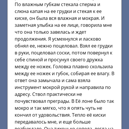
По влажным губкам стекала сперма и
слюна капая на ее грудки и стекая к ее
киске, он была вся влажная и мокрая. И
заметная улыбка на ее лице, говорила мне
что она только завелась и ждет
продолжения. Я усмехнулся и ласково
обнял ее, нежно поцеловал. Взял ее грудки
в руки, поцеловал соски, потом повернул к
себе спиной и просунул своего дружка
между ее ножек. Головка плавно скользила
между ее ножек и губок, собирая ее влагу. В
ответ она замычала и сама взяла
инструмент мокрой рукой и направила по
адресу. Ствол практически не
почувствовал преграды. В Её лоне было так
мокро и так мягко, что я опять чуть не
кончил от удовольствия. Тепло её киски
передавалось мне, и еще больше
возбуждало. Она тихонько сопела, легла на