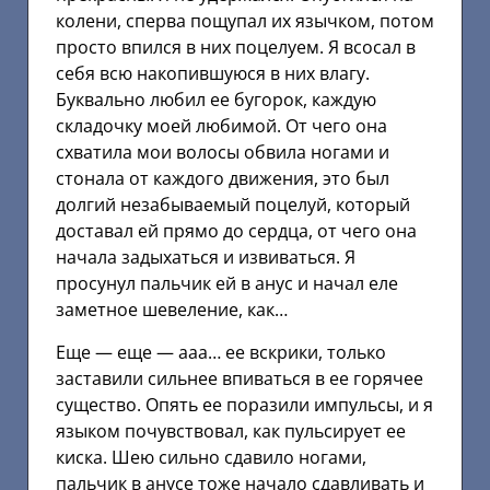
колени, сперва пощупал их язычком, потом
просто впился в них поцелуем. Я всосал в
себя всю накопившуюся в них влагу.
Буквально любил ее бугорок, каждую
складочку моей любимой. От чего она
схватила мои волосы обвила ногами и
стонала от каждого движения, это был
долгий незабываемый поцелуй, который
доставал ей прямо до сердца, от чего она
начала задыхаться и извиваться. Я
просунул пальчик ей в анус и начал еле
заметное шевеление, как…
Еще — еще — ааа… ее вскрики, только
заставили сильнее впиваться в ее горячее
существо. Опять ее поразили импульсы, и я
языком почувствовал, как пульсирует ее
киска. Шею сильно сдавило ногами,
пальчик в анусе тоже начало сдавливать и