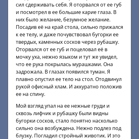
сил сдерживать себя. Я оторвался от ее губ
и посмотрел в ее большие карие глаза. В
них было желание, безумное желание.
Посадив её на край стола, сильно прижался
к ее телу, и даже почувствовал бугорки ее
твердых, каменных сосков через рубашку.
Оторвался от ее губ и поцеловал её в
мочку уха, нежно языком и тут же увидел,
что ее рука покрылась мурашками. Она
задрожала. В глазах появился туман. Я
плавно опустил ее тело на стол. Отодвинул
рукой офисный хлам. И аккуратно положив
ее на спину.
Мой взгляд упал на ее нежные груди и
сквозь лифчик и рубашку были видны
бугорки сосков, стало понятно насколько
сильно она возбуждена. Нежно подлез под
блузку. Погладил стройный животик. И это