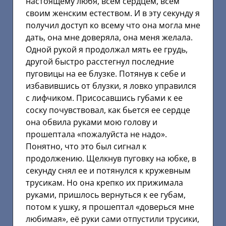
настоящему любя, всем сердцем, всем
своим женским естеством. И в эту секунду я
получил доступ ко всему что она могла мне
дать, она мне доверяла, она меня желала.
Одной рукой я продолжал мять ее грудь,
другой быстро расстегнул последние
пуговицы на ее блузке. Потянув к себе и
избавившись от блузки, я ловко управился
с лифчиком. Присосавшись губами к ее
соску почувствовал, как бьется ее сердце
она обвила руками мою голову и
прошептала «пожалуйста не надо».
Понятно, что это был сигнал к
продолжению. Щелкнув пуговку на юбке, в
секунду снял ее и потянулся к кружевным
трусикам. Но она крепко их прижимала
руками, пришлось вернуться к ее губам,
потом к ушку, я прошептал «доверься мне
любимая», её руки сами отпустили трусики,