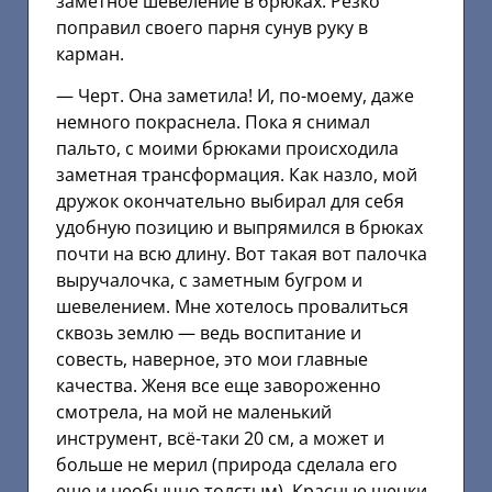
заметное шевеление в брюках. Резко
поправил своего парня сунув руку в
карман.
— Черт. Она заметила! И, по-моему, даже
немного покраснела. Пока я снимал
пальто, с моими брюками происходила
заметная трансформация. Как назло, мой
дружок окончательно выбирал для себя
удобную позицию и выпрямился в брюках
почти на всю длину. Вот такая вот палочка
выручалочка, с заметным бугром и
шевелением. Мне хотелось провалиться
сквозь землю — ведь воспитание и
совесть, наверное, это мои главные
качества. Женя все еще завороженно
смотрела, на мой не маленький
инструмент, всё-таки 20 см, а может и
больше не мерил (природа сделала его
еще и необычно толстым). Красные щечки