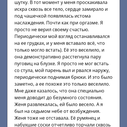
шутку. В тот момент у меня проскакивала
искра сквозь все тело, сердце замирало и
под чашечкой появлялась истома
наслаждения. Почти как при оргазме. Я
просто не верил своему счастью.
Периодически мой взгляд останавливался
на ее грудках, и у меня вставало всё, что
только могло встать). Её это веселило, и
она демонстративно расстегнула пару
пуговиц на блузке. Я просто не мог встать
со стула, мой парень выл и рвался наружу,
периодически поднимая брюки. И это было
заметно, а ее похоже это только веселило.
Мне даже казалось, что она специально
меня доводит до безумного состояния.
Женя развлекалась, ей было весело. А я
был на седьмом небе от возбуждения.
Женя тоже не отставала. Её румянец и
набухшие соски отчетливо торчали сквозь